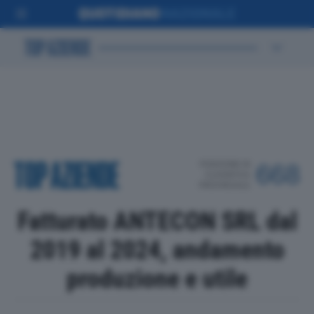
POSIZIONE IN
668
CLASSIFICA
PROVINCIALE
Fatturato ANTECON SRL dal
2019 al 2024, andamento
produzione e utile