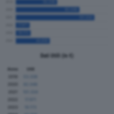
Dati Utili (in €)
Anno
Utili
2019
53.338
2020
82.048
2021
101.334
2022
17.971
2023
19.173