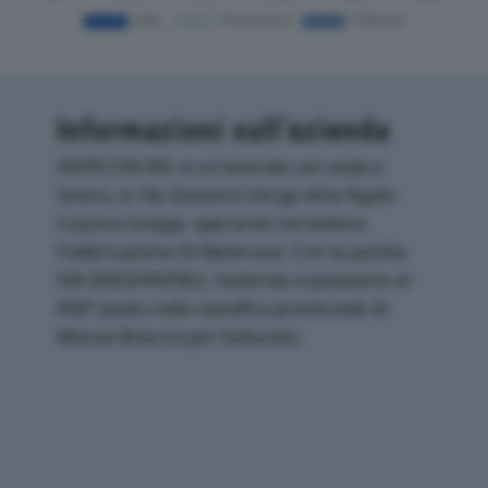
Informazioni sull’azienda
ANTECON SRL è un'azienda con sede a
Sovico, in Via Giovanni Verga 44/a Ngolo
Cascina Greppi, operante nel settore
Fabbricazione Di Materassi. Con la partita
IVA 00820460962, l'azienda si posiziona al
668° posto nella classifica provinciale di
Monza-Brianza per fatturato.