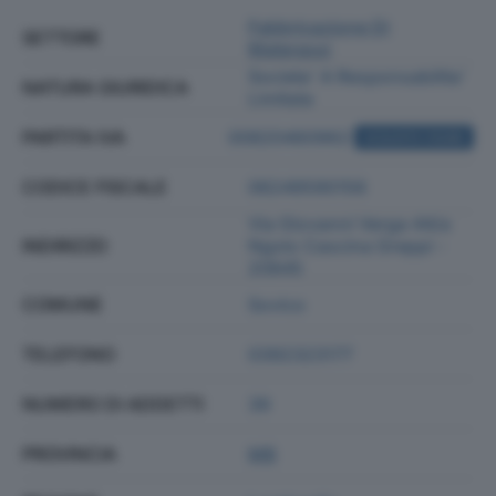
Fabbricazione Di
SETTORE
Materassi
Societa' A Responsabilita'
NATURA GIURIDICA
Limitata
PARTITA IVA
00820460962
ACQUISTA VISURA
CODICE FISCALE
06249590156
Via Giovanni Verga 44/a
INDIRIZZO
Ngolo Cascina Greppi -
20845
COMUNE
Sovico
TELEFONO
0392323177
NUMERO DI ADDETTI
39
PROVINCIA
MB