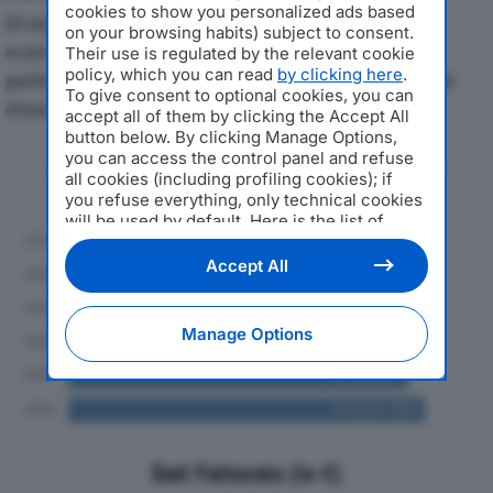
cookies to show you personalized ads based
Di seguito l'andamento dei principali indicatori
on your browsing habits) subject to consent.
economici di ANTECON SRLdal 2019 al 2024, con
Their use is regulated by the relevant cookie
policy, which you can read
by clicking here
.
particolare attenzione a fatturato, produzione e utile
To give consent to optional cookies, you can
d'esercizio.
accept all of them by clicking the Accept All
button below. By clicking Manage Options,
you can access the control panel and refuse
Andamento del fatturato dal 2019
all cookies (including profiling cookies); if
al 2024
you refuse everything, only technical cookies
will be used by default. Here is the list of
providers
. Cookie consent will be stored and
applied also to the other websites of
Accept All
Editoriale Nazionale and their subdomains. By
expressing your choice on this site, you will
therefore not be asked again on other
Manage Options
Editoriale Nazionale websites that use the
same consent management platform (CMP).
You can still modify or withdraw your choice
at any time through the “Privacy Settings”
section.
Dati Fatturato (in €)