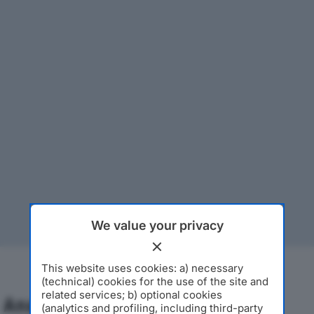
We value your privacy
This website uses cookies: a) necessary
(technical) cookies for the use of the site and
related services; b) optional cookies
Analisi Economica 2019-2024
(analytics and profiling, including third-party