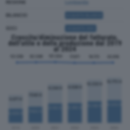
REGIONE
Lombardia
BILANCIO
ACQUISTA BILANCIO
SOCI
ACQUISTA SOCI
Crescita/diminuzione del fatturato,
dell'utile e della produzione dal 2019
al 2024