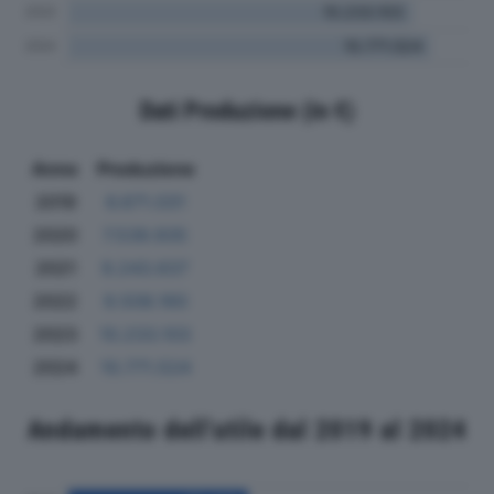
Dati Produzione (in €)
Anno
Produzione
2019
6.671.031
2020
7.539.935
2021
9.243.637
2022
9.508.160
2023
10.233.103
2024
10.771.524
Andamento dell'utile dal 2019 al 2024