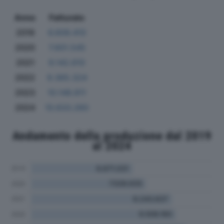
Anno
Fatturato
2019
6.609.410
2020
7.601.545
2021
9.142.610
2022
9.365.324
2023
10.148.811
2024
10.633.260
Andamento della produzione dal 2019
al 2024