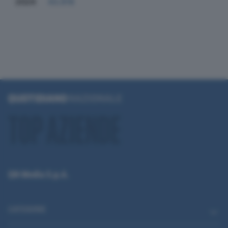
2024
43.818
QN Media S.p.A.
CATEGORIE