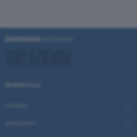
QN Media S.p.A.
CATEGORIE
ABBONAMENTI