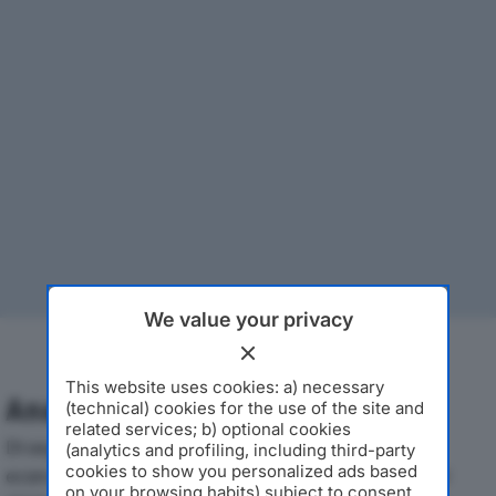
We value your privacy
This website uses cookies: a) necessary
Analisi Economica 2019-2024
(technical) cookies for the use of the site and
related services; b) optional cookies
Di seguito l'andamento dei principali indicatori
(analytics and profiling, including third-party
cookies to show you personalized ads based
economici di WHITE BRIDGE INVESTMENTS II SPAdal
on your browsing habits) subject to consent.