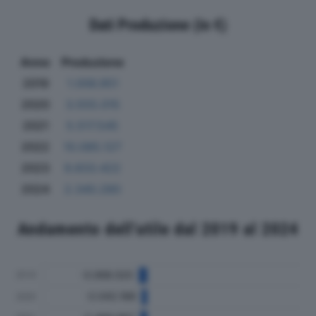
Dati Produzione (in €)
Anno
Produzione
2019
1.006.951
2020
3.555.015
2021
5.517.545
2022
10.085.127
2023
9.833.422
2024
2.340.280
Andamento dell'utile dal 2019 al 2024