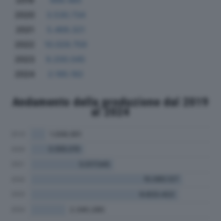
2019
999.485
2020
3.530.734
2021
5.469.321
2022
10.029.759
2023
9.200.045
2024
2.195.192
Andamento della produzione dal 2019
al 2024