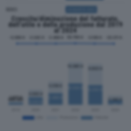
SOCI
ACQUISTA SOCI
Crescita/diminuzione del fatturato,
dell'utile e della produzione dal 2019
al 2024