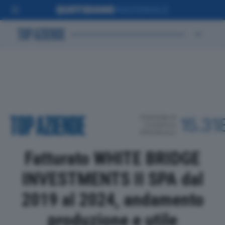
POSIZIONE IN
15.31
CLASSIFICA
PROVINCIALE
Fatturato WHITE BRIDGE
INVESTMENTS II SPA dal
2019 al 2024, andamento
produzione e utile