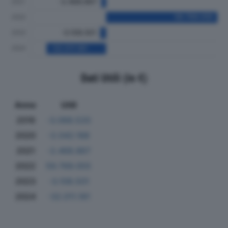
Dati Utili (in €)
Anno
Utili
2019
-3.068.520
2020
-2.042.188
2021
-2.468.867
2022
59.769.055
2023
-3.108.501
2024
-32.011.181