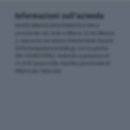
Informazioni sull’azienda
WHITE BRIDGE INVESTMENTS II SPA è
un'azienda con sede a Milano, in Via Melone
2, operante nel settore Attività Delle Società
Di Partecipazione (holding). Con la partita
IVA 10546970962, l'azienda si posiziona al
15.318° posto nella classifica provinciale di
Milano per fatturato.