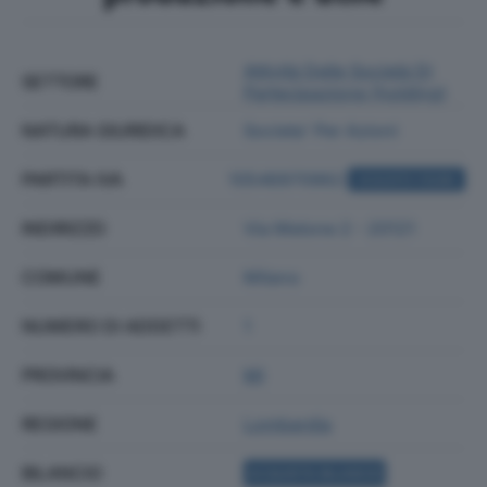
Attività Delle Società Di
SETTORE
Partecipazione (holding)
NATURA GIURIDICA
Societa' Per Azioni
PARTITA IVA
10546970962
ACQUISTA VISURA
INDIRIZZO
Via Melone 2 - 20121
COMUNE
Milano
NUMERO DI ADDETTI
1
PROVINCIA
MI
REGIONE
Lombardia
BILANCIO
ACQUISTA BILANCIO