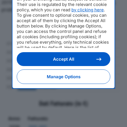
2019 al 2024, con particolare attenzione a fatturato,
Their use is regulated by the relevant cookie
produzione e utile d'esercizio.
policy, which you can read
by clicking here
.
To give consent to optional cookies, you can
accept all of them by clicking the Accept All
Andamento del fatturato dal 2019
button below. By clicking Manage Options,
al 2024
you can access the control panel and refuse
all cookies (including profiling cookies); if
you refuse everything, only technical cookies
will be used by default. Here is the list of
providers
. Cookie consent will be stored and
applied also to the other websites of
Accept All
Editoriale Nazionale and their subdomains. By
expressing your choice on this site, you will
therefore not be asked again on other
Manage Options
Editoriale Nazionale websites that use the
same consent management platform (CMP).
You can still modify or withdraw your choice
at any time through the “Privacy Settings”
section.
Dati Fatturato (in €)
Anno
Fatturato