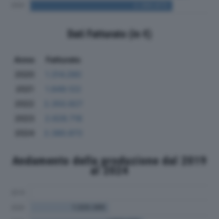
Dati Fatturato (in €)
Anno
Fatturato
2020
1.314.280
2021
1.849.122
2022
2.350.927
2023
2.628.718
2024
2.380.872
Andamento della produzione dal 2019
al 2024