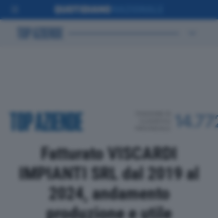
POSIZIONE IN
14.77
CLASSIFICA
PROVINCIALE
Fatturato VISCARDI
IMPIANTI SRL dal 2019 al
2024, andamento
produzione e utile