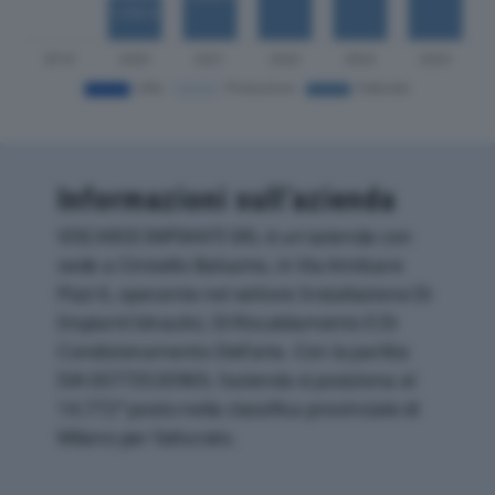
Informazioni sull’azienda
VISCARDI IMPIANTI SRL è un'azienda con
sede a Cinisello Balsamo, in Via Amilcare
Pizzi 6, operante nel settore Installazione Di
Impianti Idraulici, Di Riscaldamento E Di
Condizionamento Dell'aria. Con la partita
IVA 00773530969, l'azienda si posiziona al
14.772° posto nella classifica provinciale di
Milano per fatturato.