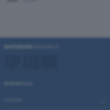
2024
52.379
QN Media S.p.A.
CATEGORIE