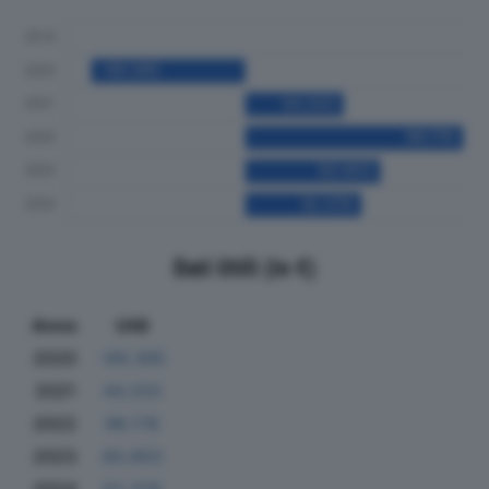
Dati Utili (in €)
Anno
Utili
2020
-69.395
2021
44.333
2022
98.178
2023
60.903