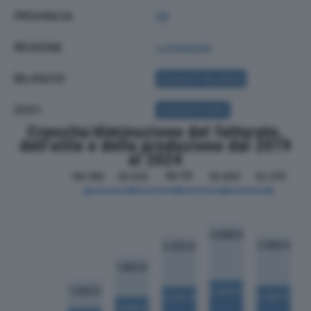
PROVINCIA
MI
REGIONE
Lombardia
BILANCIO
ACQUISTA BILANCIO
SOCI
ACQUISTA SOCI
Crescita/diminuzione del fatturato,
dell'utile e della produzione dal 2019
al 2024