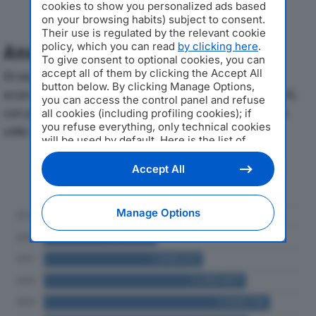
cookies to show you personalized ads based
on your browsing habits) subject to consent.
Their use is regulated by the relevant cookie
policy, which you can read
by clicking here
.
Analisi Economica 2019-2024
To give consent to optional cookies, you can
accept all of them by clicking the Accept All
Di seguito l'andamento dei principali indicatori
button below. By clicking Manage Options,
economici di VISCARDI IMPIANTI SRLdal 2019 al 2024,
you can access the control panel and refuse
con particolare attenzione a fatturato, produzione e
all cookies (including profiling cookies); if
you refuse everything, only technical cookies
utile d'esercizio.
will be used by default. Here is the list of
providers
. Cookie consent will be stored and
Andamento del fatturato dal 2019
applied also to the other websites of
Accept All
Editoriale Nazionale and their subdomains. By
al 2024
expressing your choice on this site, you will
therefore not be asked again on other
Manage Options
Editoriale Nazionale websites that use the
same consent management platform (CMP).
You can still modify or withdraw your choice
at any time through the “Privacy Settings”
section.