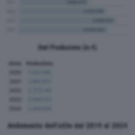
Dati Produzione (in €)
Anno
Produzione
2020
1.320.395
2021
1.900.973
2022
2.372.134
2023
2.638.572
2024
2.404.424
Andamento dell'utile dal 2019 al 2024