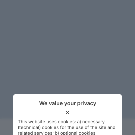
We value your privacy
This website uses cookies: a) necessary
(technical) cookies for the use of the site and
related services; b) optional cookies