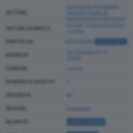
Commercio Al Dettaglio
SETTORE
(escluso Quello Di
Autoveicoli E Di Motocicli)
Societa' A Responsabilita'
NATURA GIURIDICA
Limitata
PARTITA IVA
10121140965
ACQUISTA VISURA
Via Garbagnate 63 -
INDIRIZZO
20045
COMUNE
Lainate
NUMERO DI ADDETTI
7
PROVINCIA
MI
REGIONE
Lombardia
BILANCIO
ACQUISTA BILANCIO