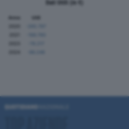
Dati Utili (in €)
Anno
Utili
2020
-265.797
2021
-166.760
2023
-78.217
2024
-86.248