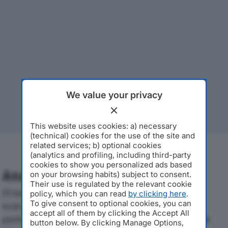
We value your privacy
This website uses cookies: a) necessary
(technical) cookies for the use of the site and
related services; b) optional cookies
(analytics and profiling, including third-party
cookies to show you personalized ads based
Analisi Economica 2019-2024
on your browsing habits) subject to consent.
Their use is regulated by the relevant cookie
Di seguito l'andamento dei principali indicatori
policy, which you can read
by clicking here
.
To give consent to optional cookies, you can
economici di UNICA 1 SRLdal 2019 al 2024, con
accept all of them by clicking the Accept All
particolare attenzione a fatturato, produzione e utile
button below. By clicking Manage Options,