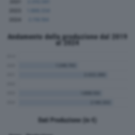
2021
2.010.561
2023
1.866.334
2024
2.116.194
Andamento della produzione dal 2019
al 2024
Dati Produzione (in €)