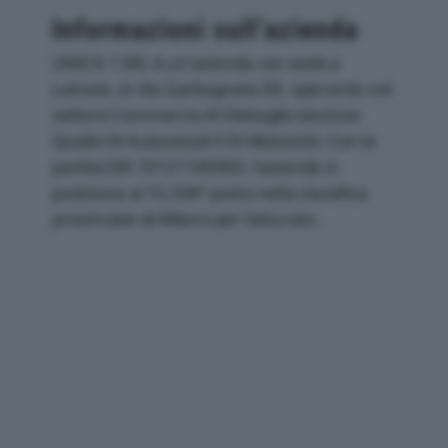
Informazioni sull’azienda
UNICA 1 SRL è un'azienda con sede a
Lainate, in Via Garbagnate 63, operante nel
settore Commercio Al Dettaglio (escluso
Quello Di Autoveicoli E Di Motocicli). Con la
partita IVA 10121140965, l'azienda si
posiziona al 15.544° posto nella classifica
provinciale di Milano per fatturato.