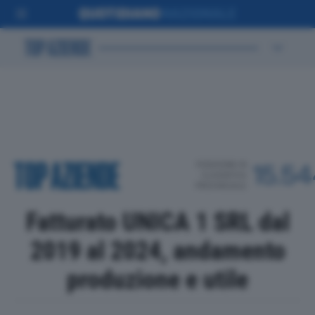
POSIZIONE IN
15.5
CLASSIFICA
PROVINCIALE
Fatturato UNICA 1 SRL dal
2019 al 2024, andamento
produzione e utile