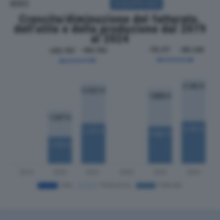
SOCI
ACQUISTA SOCI
Crescita/diminuzione del fatturato,
dell'utile e della produzione dal 2019
al 2024