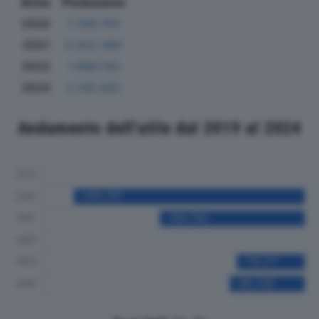
Anno
Produzione
2020
1.346.743
2021
2.022.390
2023
1.898.100
2024
2.140.302
Andamento dell'utile dal 2019 al 2024