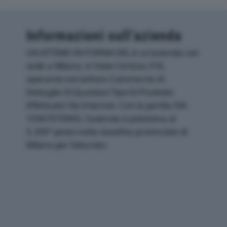
Informazioni sull’azienda
UN ATTIMO IN FORMA SRL è un'azienda con
sede a Milano, in Viale Certosa 218,
operante nel settore Commercio Al
Dettaglio Di Qualsiasi Tipo Di Prodotto
Effettuato Via Internet. Con la partita IVA
10567070965, l'azienda si posiziona al
5.200° posto nella classifica provinciale di
Milano per fatturato.