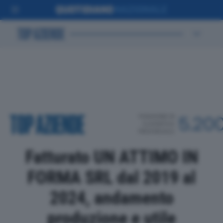
POSIZIONE IN
5.20
CLASSIFICA
PROVINCIALE
Fatturato UN ATTIMO IN
FORMA SRL dal 2019 al
2024, andamento
produzione e utile