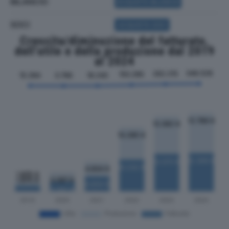
BILANCIO
ACQUISTA BILANCIO
SOCI
ACQUISTA SOCI
Crescita/diminuzione del fatturato,
dell'utile e della produzione dal 2019
al 2024