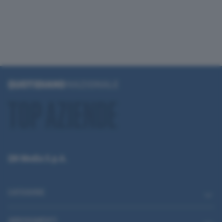
QN Media S.p.A.
CATEGORIE
ABBONAMENTI