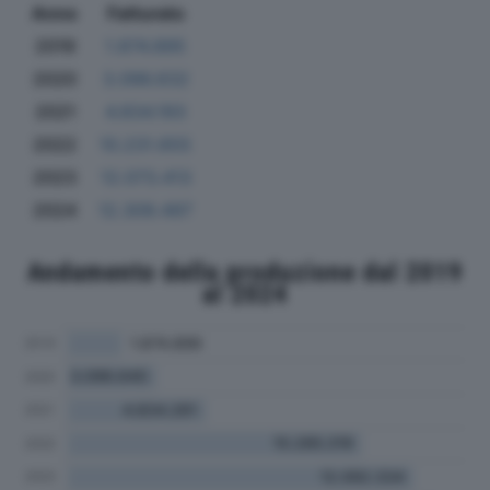
Anno
Fatturato
2019
1.874.895
2020
3.096.632
2021
4.834.193
2022
10.231.655
2023
12.073.413
2024
12.309.497
Andamento della produzione dal 2019
al 2024