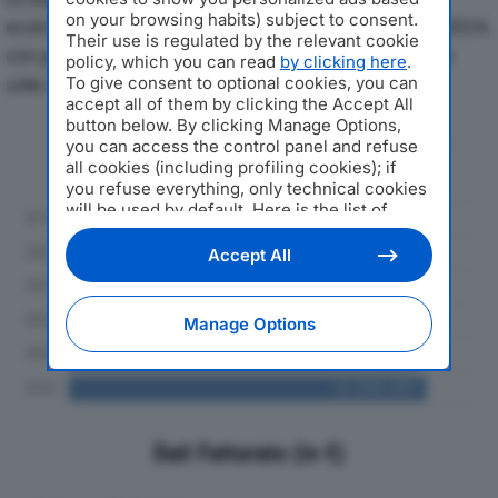
on your browsing habits) subject to consent.
economici di UN ATTIMO IN FORMA SRLdal 2019 al 2024,
Their use is regulated by the relevant cookie
con particolare attenzione a fatturato, produzione e
policy, which you can read
by clicking here
.
utile d'esercizio.
To give consent to optional cookies, you can
accept all of them by clicking the Accept All
button below. By clicking Manage Options,
Andamento del fatturato dal 2019
you can access the control panel and refuse
al 2024
all cookies (including profiling cookies); if
you refuse everything, only technical cookies
will be used by default. Here is the list of
providers
. Cookie consent will be stored and
applied also to the other websites of
Accept All
Editoriale Nazionale and their subdomains. By
expressing your choice on this site, you will
therefore not be asked again on other
Manage Options
Editoriale Nazionale websites that use the
same consent management platform (CMP).
You can still modify or withdraw your choice
at any time through the “Privacy Settings”
section.
Dati Fatturato (in €)