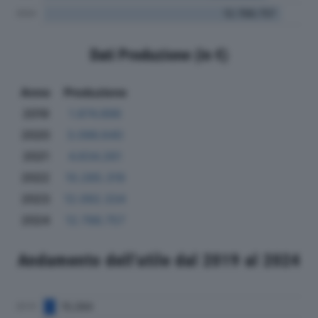
Dati Produzione (in €)
Anno
Produzione
2019
1.874.896
2020
3.096.640
2021
4.834.261
2022
10.285.319
2023
12.092.334
2024
12.788.757
Andamento dell'utile dal 2019 al 2024