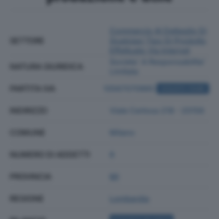
Commercio Al Dettaglio Di
SETTORE
Qualsiasi Tipo Di Prodotto
Effettuato Via Internet
Societa' A Responsabilita'
NATURA GIURIDICA
Limitata
PARTITA IVA
10567070965
ACQUISTA VISURA
INDIRIZZO
Viale Certosa 218 - 20156
COMUNE
Milano
NUMERO DI ADDETTI
8
PROVINCIA
MI
REGIONE
Lombardia