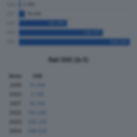
Dati Utili (in €)
Anno
Utili
2019
15.284
2020
3.766
2021
18.240
2022
150.285
2023
262.215
2024
346.528