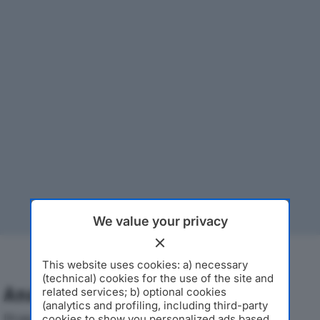
We value your privacy
This website uses cookies: a) necessary
(technical) cookies for the use of the site and
Analisi Economica 2019-2024
related services; b) optional cookies
(analytics and profiling, including third-party
Di seguito l'andamento dei principali indicatori
cookies to show you personalized ads based