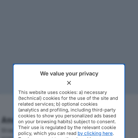
We value your privacy
This website uses cookies: a) necessary
(technical) cookies for the use of the site and
related services; b) optional cookies
(analytics and profiling, including third-party
cookies to show you personalized ads based
Analisi Economica 2019-2024
on your browsing habits) subject to consent.
Their use is regulated by the relevant cookie
Di seguito l'andamento dei principali indicatori
policy, which you can read
by clicking here
.