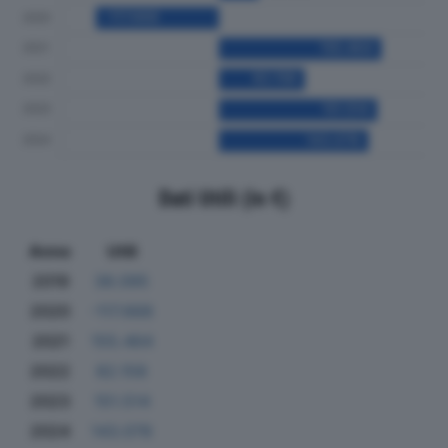
Dati Utili (in €)
Anno
Utili
2019
38.095
2020
-117.668
2021
155.464
2022
82.158
2023
151.514
2024
143.078