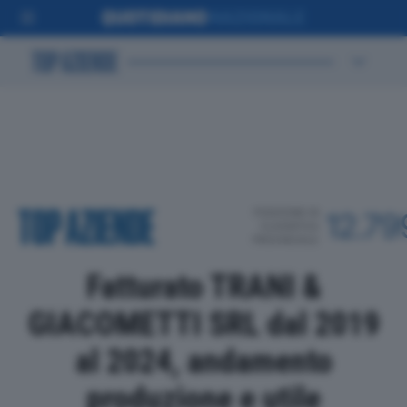
POSIZIONE IN
12.79
CLASSIFICA
PROVINCIALE
Fatturato TRANI &
GIACOMETTI SRL dal 2019
al 2024, andamento
produzione e utile