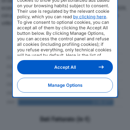
Di seguito l'andamento dei principali indicatori
cookies to show you personalized ads based
on your browsing habits) subject to consent.
economici di TRANI & GIACOMETTI SRLdal 2019 al 2024,
Their use is regulated by the relevant cookie
con particolare attenzione a fatturato, produzione e
policy, which you can read
by clicking here
.
To give consent to optional cookies, you can
utile d'esercizio.
accept all of them by clicking the Accept All
button below. By clicking Manage Options,
Andamento del fatturato dal 2019
you can access the control panel and refuse
al 2024
all cookies (including profiling cookies); if
you refuse everything, only technical cookies
will be used by default. Here is the list of
providers
. Cookie consent will be stored and
applied also to the other websites of
Accept All
Editoriale Nazionale and their subdomains. By
expressing your choice on this site, you will
therefore not be asked again on other
Manage Options
Editoriale Nazionale websites that use the
same consent management platform (CMP).
You can still modify or withdraw your choice
at any time through the “Privacy Settings”
section.
Dati Fatturato (in €)