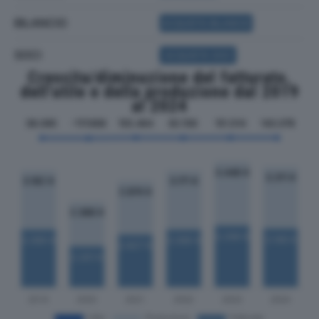
BILANCIO
ACQUISTA BILANCIO
SOCI
ACQUISTA SOCI
Crescita/diminuzione del fatturato,
dell'utile e della produzione dal 2019
al 2024