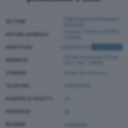
Fabbricazione Di Scope E
SETTORE
Spazzole
Societa' A Responsabilita'
NATURA GIURIDICA
Limitata
PARTITA IVA
09090910150
ACQUISTA VISURA
Strada Provinciale 35 Dei
INDIRIZZO
Giovi 108 - 20058
COMUNE
Zibido San Giacomo
TELEFONO
0290091190
NUMERO DI ADDETTI
30
PROVINCIA
MI
REGIONE
Lombardia