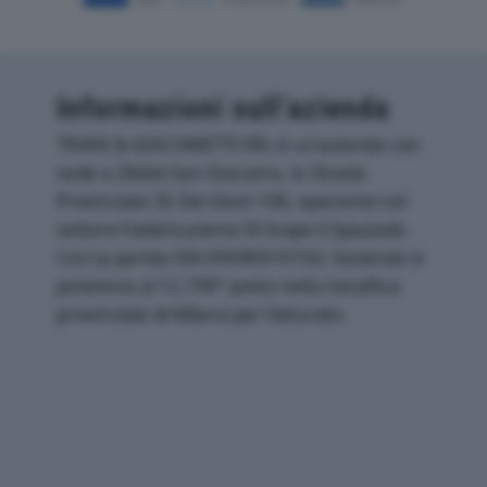
Informazioni sull’azienda
TRANI & GIACOMETTI SRL è un'azienda con
sede a Zibido San Giacomo, in Strada
Provinciale 35 Dei Giovi 108, operante nel
settore Fabbricazione Di Scope E Spazzole.
Con la partita IVA 09090910150, l'azienda si
posiziona al 12.799° posto nella classifica
provinciale di Milano per fatturato.