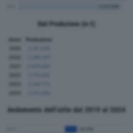
Dati Produzione (in €)
Anno
Produzione
2019
3.181.509
2020
2.388.457
2021
2.874.465
2022
3.170.816
2023
3.447.713
2024
3.311.009
Andamento dell'utile dal 2019 al 2024