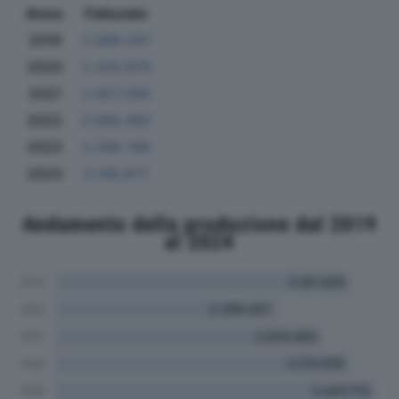
Anno
Fatturato
2019
3.089.297
2020
2.200.979
2021
2.827.266
2022
3.088.492
2023
3.298.749
2024
3.148.877
Andamento della produzione dal 2019
al 2024