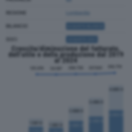
REGIONE
Lombardia
BILANCIO
ACQUISTA BILANCIO
SOCI
ACQUISTA SOCI
Crescita/diminuzione del fatturato,
dell'utile e della produzione dal 2019
al 2024