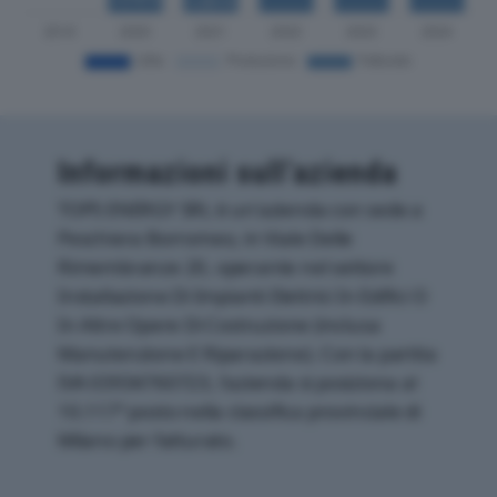
Informazioni sull’azienda
TOPS ENERGY SRL è un'azienda con sede a
Peschiera Borromeo, in Viale Delle
Rimembranze 20, operante nel settore
Installazione Di Impianti Elettrici In Edifici O
In Altre Opere Di Costruzione (inclusa
Manutenzione E Riparazione). Con la partita
IVA 03934760723, l'azienda si posiziona al
10.117° posto nella classifica provinciale di
Milano per fatturato.