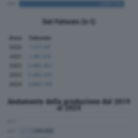
Dati Fatturato (in €)
Anno
Fatturato
2020
1.577.741
2021
1.381.474
2022
2.685.452
2023
3.495.552
2024
4.663.729
Andamento della produzione dal 2019
al 2024