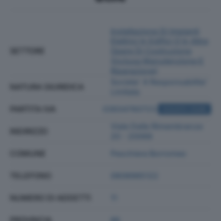
Installazione Di Impianti
Elettrici In Edifici O In Altre
SETTORE
Opere Di Costruzione
(inclusa Manutenzione E
Riparazione)
Societa' A Responsabilita'
NATURA GIURIDICA
Limitata
PARTITA IVA
03934760723
ACQUISTA VISURA
Viale Delle Rimembranze
INDIRIZZO
20 - 20068
COMUNE
Peschiera Borromeo
TELEFONO
0808985122
NUMERO DI ADDETTI
11
PROVINCIA
MI