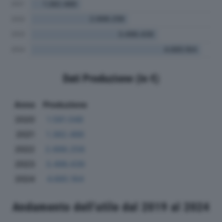
Dati Produzione (in €)
Anno
Produzione
2020
1.581.048
2021
1.382.486
2022
2.688.258
2023
3.496.439
2024
4.685.164
Andamento dell'utile dal 2019 al 2024