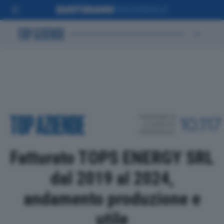
POSIZIONE IN
10.117
CLASSIFICA
PROVINCIALE
Fatturato TOPS ENERGY SRL
dal 2019 al 2024,
andamento produzione e
utile