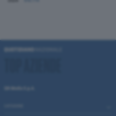
2024
916.774
QN Media S.p.A.
CATEGORIE