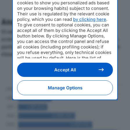
cookies to show you personalized ads based
on your browsing habits) subject to consent.
Their use is regulated by the relevant cookie
policy, which you can read
by clicking here
.
Analisi Economica 2019-2024
To give consent to optional cookies, you can
accept all of them by clicking the Accept All
Di seguito l'andamento dei principali indicatori
button below. By clicking Manage Options,
economici di TOPS ENERGY SRLdal 2019 al 2024, con
you can access the control panel and refuse
particolare attenzione a fatturato, produzione e utile
all cookies (including profiling cookies); if
you refuse everything, only technical cookies
d'esercizio.
will be used by default. Here is the list of
providers
. Cookie consent will be stored and
applied also to the other websites of
Andamento del fatturato dal 2019
Accept All
Editoriale Nazionale and their subdomains. By
al 2024
expressing your choice on this site, you will
therefore not be asked again on other
Manage Options
Editoriale Nazionale websites that use the
same consent management platform (CMP).
You can still modify or withdraw your choice
at any time through the “Privacy Settings”
section.