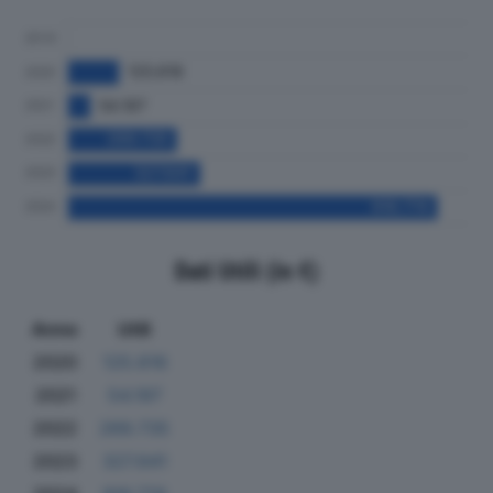
Dati Utili (in €)
Anno
Utili
2020
125.616
2021
54.197
2022
269.735
2023
327.641