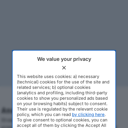
We value your privacy
This website uses cookies: a) necessary
(technical) cookies for the use of the site and
related services; b) optional cookies
(analytics and profiling, including third-party
cookies to show you personalized ads based
on your browsing habits) subject to consent.
Analisi Economica 2019-2024
Their use is regulated by the relevant cookie
policy, which you can read
by clicking here
.
Di seguito l'andamento dei principali indicatori
To give consent to optional cookies, you can
accept all of them by clicking the Accept All
economici di TOO GOOD TO GO ITALY SRLdal 2019 al