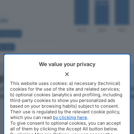
dia
A BILANCIO
A SOCI
We value your privacy
azienda
This website uses cookies: a) necessary (technical)
 a Milano, in Via Nino Bonnet 6/a, operante nel settore 
cookies for the use of the site and related services;
b) optional cookies (analytics and profiling, including
ta IVA 09141651001, l'azienda si posiziona al 7.347° posto nel
third-party cookies to show you personalized ads
based on your browsing habits) subject to consent.
Their use is regulated by the relevant cookie policy,
which you can read
by clicking here
.
To give consent to optional cookies, you can accept
all of them by clicking the Accept All button below.