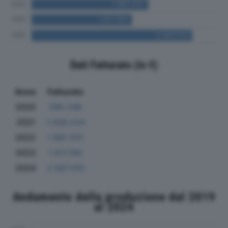
Dati Fatturato (in €)
Anno
Fatturato
2020
585.248
2021
1.029.224
2022
1.881.031
2023
1.617.165
2024
2.587.010
Andamento della produzione dal 2019
al 2024