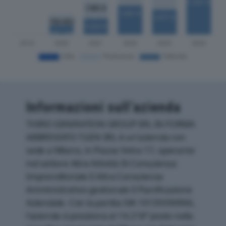
Informazioni sull’azienda
THIRD GENERATION GROUP SRL IN FORMA
ABBREVIATO T.GEN SRL è un'azienda con
sede a Milano, in Piazza Vetra 17, operante
nel settore Altre Attività Di Consulenza
Imprenditoriale E Altra Consulenza
Amministrativo-gestionale E Pianificazione
Aziendale. Con la partita IVA 10139390966,
l'azienda si posiziona al 14.218° posto nella