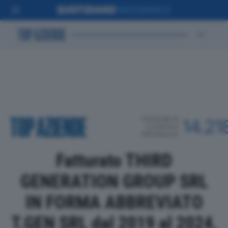
POSIZIONE IN
14.21
CLASSIFICA
PROVINCIALE
Fatturato THIRD
GENERATION GROUP SRL
IN FORMA ABBREVIATO
T.GEN SRL dal 2019 al 2024,