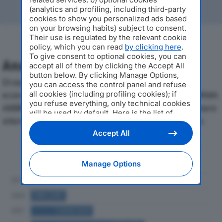
(analytics and profiling, including third-party
cookies to show you personalized ads based
on your browsing habits) subject to consent.
Their use is regulated by the relevant cookie
policy, which you can read
by clicking here
.
To give consent to optional cookies, you can
Analisi Economica 2019-2024
accept all of them by clicking the Accept All
button below. By clicking Manage Options,
Di seguito l'andamento dei principali indicatori
you can access the control panel and refuse
economici di THIRD GENERATION GROUP SRL IN FORMA
all cookies (including profiling cookies); if
you refuse everything, only technical cookies
ABBREVIATO T.GEN SRLdal 2019 al 2024, con particolare
will be used by default. Here is the list of
attenzione a fatturato, produzione e utile d'esercizio.
providers
. Cookie consent will be stored and
applied also to the other websites of
Accept All
Editoriale Nazionale and their subdomains. By
Andamento del fatturato dal 2019
expressing your choice on this site, you will
al 2024
therefore not be asked again on other
Manage Options
Editoriale Nazionale websites that use the
same consent management platform (CMP).
You can still modify or withdraw your choice
at any time through the “Privacy Settings”
section.