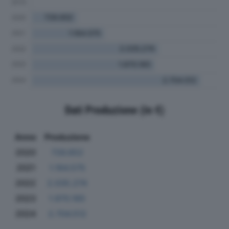
Dati Produzione (in €)
Anno
Produzione
2020
726.652
2021
1.164.575
2022
2.035.274
2023
1.970.165
2024
2.704.512