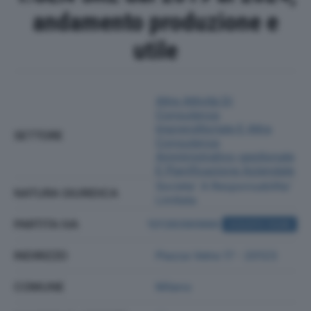
andamento produzione e
utile
Altre Attività Di
Consulenza
Imprenditoriale E Altra
SETTORE
Consulenza
Amministrativo-gestionale
E Pianificazione Aziendale
Societa' A Responsabilita'
NATURA GIURIDICA
Limitata
PARTITA IVA
10139390966
ACQUISTA VISURA
INDIRIZZO
Piazza Vetra 17 - 20123
COMUNE
Milano