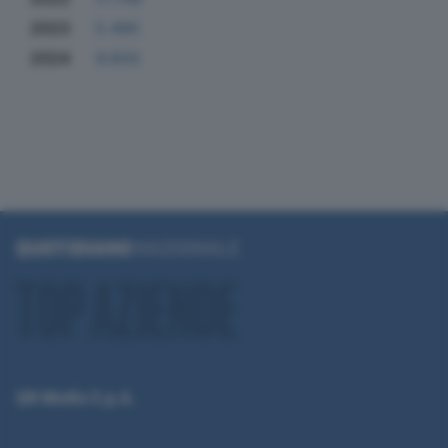
2023
5.495
2024
6.833
QN Media S.p.A.