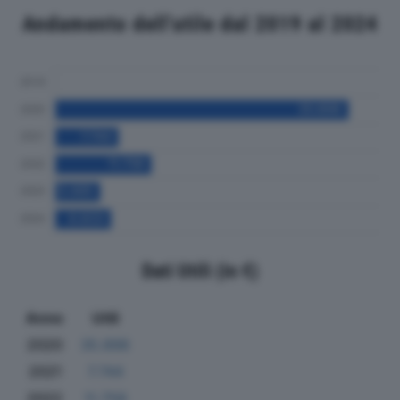
Andamento dell'utile dal 2019 al 2024
Dati Utili (in €)
Anno
Utili
2020
35.898
2021
7.744
2022
11.758