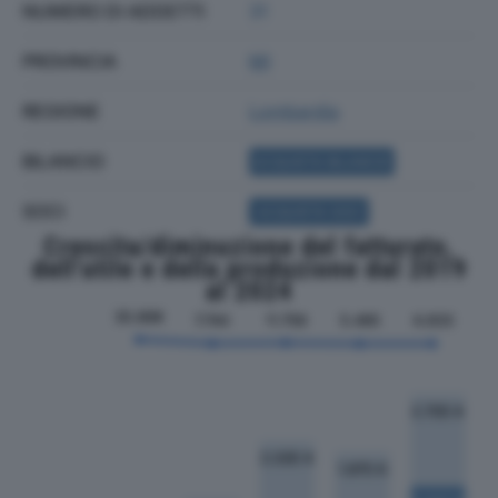
NUMERO DI ADDETTI
31
PROVINCIA
MI
REGIONE
Lombardia
BILANCIO
ACQUISTA BILANCIO
SOCI
ACQUISTA SOCI
Crescita/diminuzione del fatturato,
dell'utile e della produzione dal 2019
al 2024