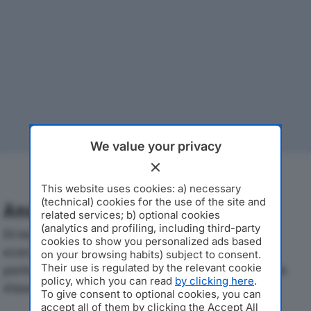
We value your privacy
This website uses cookies: a) necessary
(technical) cookies for the use of the site and
Analisi Economica 2019-2024
related services; b) optional cookies
(analytics and profiling, including third-party
Di seguito l'andamento dei principali indicatori
cookies to show you personalized ads based
economici di TERIACA SRLdal 2019 al 2024, con
on your browsing habits) subject to consent.
Their use is regulated by the relevant cookie
particolare attenzione a fatturato, produzione e utile
policy, which you can read
by clicking here
.
d'esercizio.
To give consent to optional cookies, you can
accept all of them by clicking the Accept All