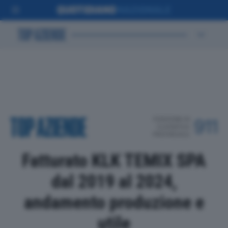
POSIZIONE IN
911
CLASSIFICA
PROVINCIALE
Fatturato KLK TEMIX SPA
dal 2019 al 2024,
andamento produzione e
utile