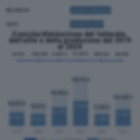
BILANCIO
ACQUISTA BILANCIO
SOCI
ACQUISTA SOCI
Crescita/diminuzione del fatturato,
dell'utile e della produzione dal 2019
al 2024