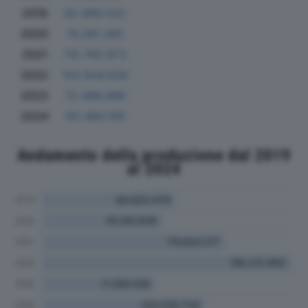
2019
82.989.022
2020
74.281.265
2021
115.760.973
2022
153.834.828
2023
72.498.896
2024
101.480.105
Andamento della produzione dal 2019
al 2024