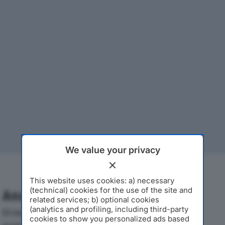
We value your privacy
This website uses cookies: a) necessary
(technical) cookies for the use of the site and
Analisi Economica 2019-2024
related services; b) optional cookies
(analytics and profiling, including third-party
Di seguito l'andamento dei principali indicatori
cookies to show you personalized ads based