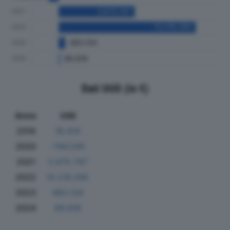
Dati Utili (in €)
Anno
Utili
2019
18.414
2020
-744.545
2021
5.675.747
2022
10.216.285
2023
483.134
2024
89.818