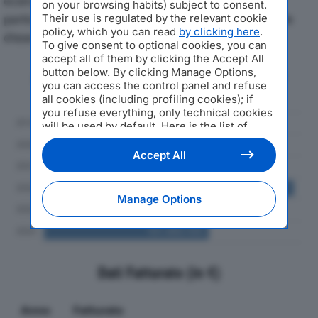
economici di KLK TEMIX SPAdal 2019 al 2024, con
on your browsing habits) subject to consent.
particolare attenzione a fatturato, produzione e utile
Their use is regulated by the relevant cookie
policy, which you can read
by clicking here
.
d'esercizio.
To give consent to optional cookies, you can
accept all of them by clicking the Accept All
button below. By clicking Manage Options,
Andamento del fatturato dal 2019
you can access the control panel and refuse
al 2024
all cookies (including profiling cookies); if
you refuse everything, only technical cookies
will be used by default. Here is the list of
providers
. Cookie consent will be stored and
applied also to the other websites of
Accept All
Editoriale Nazionale and their subdomains. By
expressing your choice on this site, you will
therefore not be asked again on other
Manage Options
Editoriale Nazionale websites that use the
same consent management platform (CMP).
You can still modify or withdraw your choice
at any time through the “Privacy Settings”
section.
Dati Fatturato (in €)
Anno
Fatturato