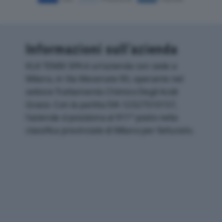
Informazioni sull’azienda
KLK TEMIX SPA è un'azienda con sede a
Milano, in Via Mecenate 90, operante nel
settore Trattamento Chimico Degli Acidi
Grassi. Con la partita IVA 12327510157,
l'azienda si posiziona al 911° posto nella
classifica provinciale di Milano per fatturato.