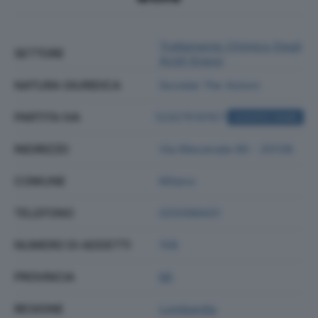
Trattamento Chimico Degli
SETTORE
Acidi Grassi
NATURA GIURIDICA
Societa' Per Azioni
PARTITA IVA
12327510157
ACQUISTA VISURA
INDIRIZZO
Via Mecenate 90 - 20138
COMUNE
Milano
TELEFONO
025099431
NUMERO DI ADDETTI
108
PROVINCIA
MI
REGIONE
Lombardia