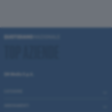
QN Media S.p.A.
CATEGORIE
ABBONAMENTI