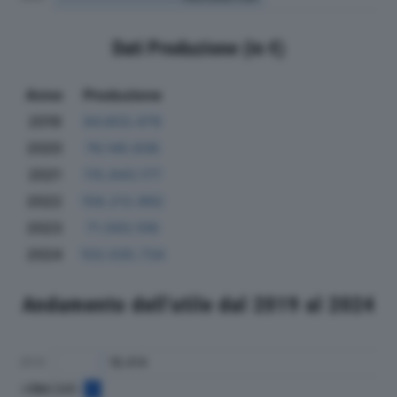
Dati Produzione (in €)
Anno
Produzione
2019
84.603.479
2020
76.140.936
2021
115.843.177
2022
158.212.992
2023
71.593.109
2024
103.035.734
Andamento dell'utile dal 2019 al 2024