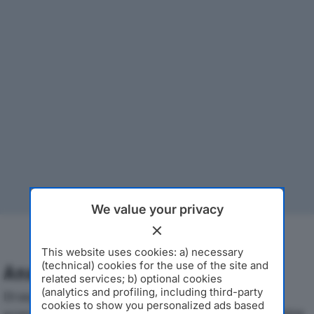
We value your privacy
This website uses cookies: a) necessary
(technical) cookies for the use of the site and
Analisi Economica 2019-2024
related services; b) optional cookies
(analytics and profiling, including third-party
Di seguito l'andamento dei principali indicatori
cookies to show you personalized ads based