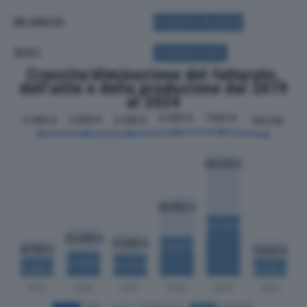
BILANCIO
ACQUISTA BILANCIO
SOCI
ACQUISTA SOCI
Crescita/diminuzione del fatturato,
dell'utile e della produzione dal 2019
al 2024