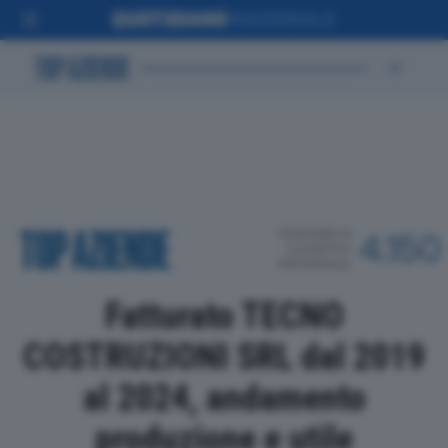
POSIZIONE IN
4.150
CLASSIFICA
PROVINCIALE
Fatturato TECNO
COSTRUZIONI SRL dal 2019
al 2024, andamento
produzione e utile