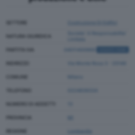
SETTORE
Costruzione Di Edifici
Societa' A Responsabilita'
NATURA GIURIDICA
Limitata
PARTITA IVA
04011400969
ACQUISTA VISURA
INDIRIZZO
Via Monte Rosa 3 - 20149
COMUNE
Milano
TELEFONO
0224839334
NUMERO DI ADDETTI
13
PROVINCIA
MI
REGIONE
Lombardia