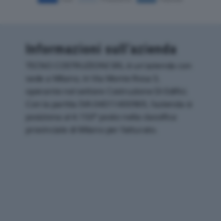
Informazioni sull’azienda
TECNO COSTRUZIONI SRL è un'azienda con
sede a Milano, in Via Monte Rosa 3,
operante nel settore Costruzione Di Edifici.
Con la partita IVA 04011400969, l'azienda si
posiziona al 4.150° posto nella classifica
provinciale di Milano per fatturato.