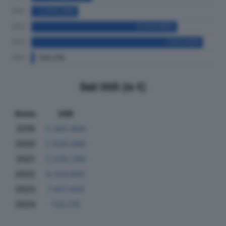
Dati Utili (in €)
Anno
Utili
2019
2.363.994
2020
2.630.086
2021
2.030.289
2022
6.324.890
2023
7.437.428
2024
134.216