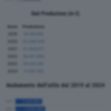
Dati Produzione (in €)
Anno
Produzione
2019
18.158.819
2020
23.438.556
2021
21.004.677
2022
38.651.963
2023
59.010.361
2024
17.419.758
Andamento dell'utile dal 2019 al 2024