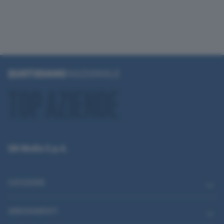
QN Media S.p.A.
CATEGORIE
ABBONAMENTI