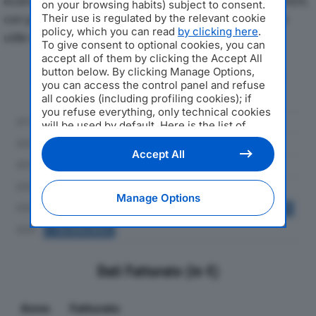
economici di TECNO COSTRUZIONI SRLdal 2019 al 2024,
on your browsing habits) subject to consent.
con particolare attenzione a fatturato, produzione e
Their use is regulated by the relevant cookie
policy, which you can read
by clicking here
.
utile d'esercizio.
To give consent to optional cookies, you can
accept all of them by clicking the Accept All
button below. By clicking Manage Options,
Andamento del fatturato dal 2019
you can access the control panel and refuse
al 2024
all cookies (including profiling cookies); if
you refuse everything, only technical cookies
will be used by default. Here is the list of
providers
. Cookie consent will be stored and
applied also to the other websites of
Accept All
Editoriale Nazionale and their subdomains. By
expressing your choice on this site, you will
therefore not be asked again on other
Manage Options
Editoriale Nazionale websites that use the
same consent management platform (CMP).
You can still modify or withdraw your choice
at any time through the “Privacy Settings”
section.
Dati Fatturato (in €)
Anno
Fatturato