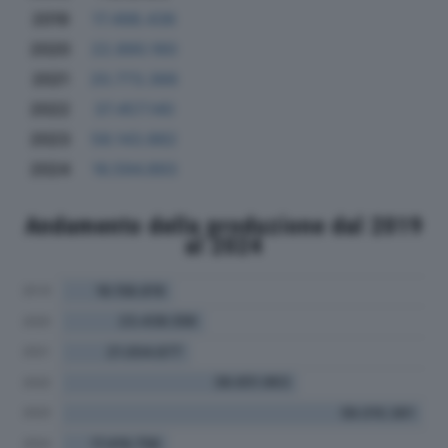
2019
17.498.436
2020
22.890.160
2021
20.773.366
2022
37.457.140
2023
58.143.882
2024
16.594.893
Andamento della produzione dal 2019
al 2024