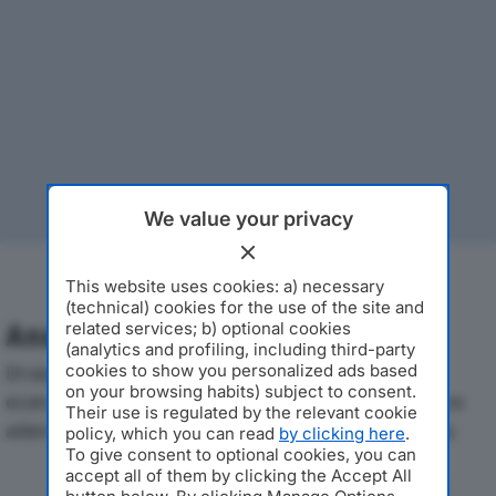
We value your privacy
This website uses cookies: a) necessary
(technical) cookies for the use of the site and
related services; b) optional cookies
Analisi Economica 2019-2024
(analytics and profiling, including third-party
cookies to show you personalized ads based
Di seguito l'andamento dei principali indicatori
on your browsing habits) subject to consent.
economici di TCP SRLdal 2019 al 2024, con particolare
Their use is regulated by the relevant cookie
attenzione a fatturato, produzione e utile d'esercizio.
policy, which you can read
by clicking here
.
To give consent to optional cookies, you can
accept all of them by clicking the Accept All
Andamento del fatturato dal 2019