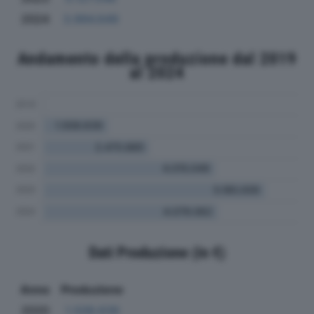
2024
3.994.649
Andamento della produzione dal 2019
al 2024
Dati Produzione (in €)
Anno
Produzione
2020
1.508.639