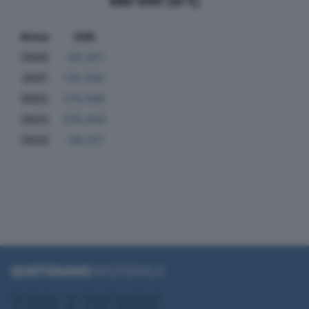
Dati Utili (in €)
Anno
Utili
2020
-99.951
2021
119.048
2022
274.448
2023
376.484
2024
-96.107