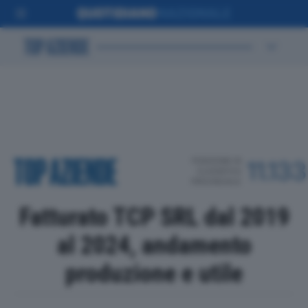
POSIZIONE IN
11.133
CLASSIFICA
PROVINCIALE
Fatturato TCP SRL dal 2019
al 2024, andamento
produzione e utile