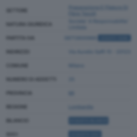
Preparazione E Filatura Di
SETTORE
Fibre Tessili
Societa' A Responsabilita'
NATURA GIURIDICA
Limitata
PARTITA IVA
08713600966
ACQUISTA VISURA
INDIRIZZO
Via Aurelio Saffi 15 - 20123
COMUNE
Milano
NUMERO DI ADDETTI
25
PROVINCIA
MI
REGIONE
Lombardia
BILANCIO
ACQUISTA BILANCIO
SOCI
ACQUISTA SOCI