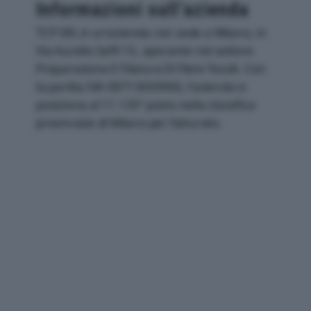
Informazioni sull’azienda
TCP SRL è un'azienda con sede a Milano, in
Via Aurelio Saffi 15, operante nel settore
Preparazione E Filatura Di Fibre Tessili. Con
la partita IVA 08713600966, l'azienda si
posiziona al 11.133° posto nella classifica
provinciale di Milano per fatturato.