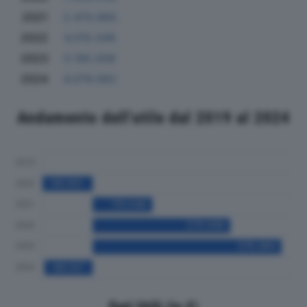
2021
2.470.885
2022
4.015.049
2023
5.185.009
2024
4.079.062
Andamento dell'utile dal 2019 al 2024