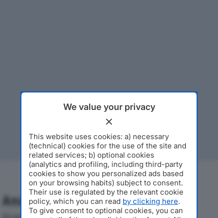
We value your privacy
This website uses cookies: a) necessary
(technical) cookies for the use of the site and
related services; b) optional cookies
(analytics and profiling, including third-party
cookies to show you personalized ads based
on your browsing habits) subject to consent.
Their use is regulated by the relevant cookie
Analisi Economica 2019-2024
policy, which you can read
by clicking here
.
To give consent to optional cookies, you can
Di seguito l'andamento dei principali indicatori