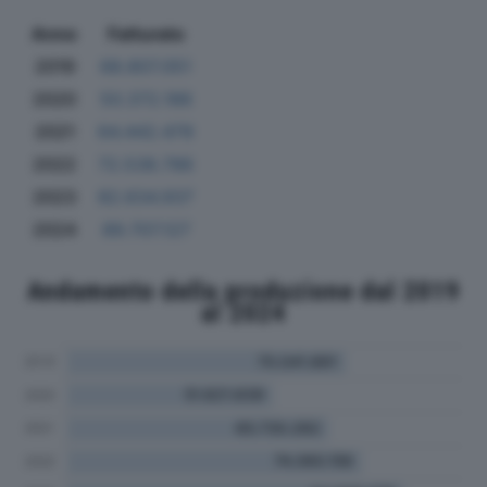
Anno
Fatturato
2019
68.807.051
2020
50.372.186
2021
64.442.479
2022
72.538.786
2023
82.634.937
2024
89.707.127
Andamento della produzione dal 2019
al 2024