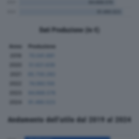
Dati Produzione (in €)
Anno
Produzione
2019
70.041.891
2020
51.621.639
2021
65.730.282
2022
74.060.156
2023
84.668.576
2024
91.490.523
Andamento dell'utile dal 2019 al 2024