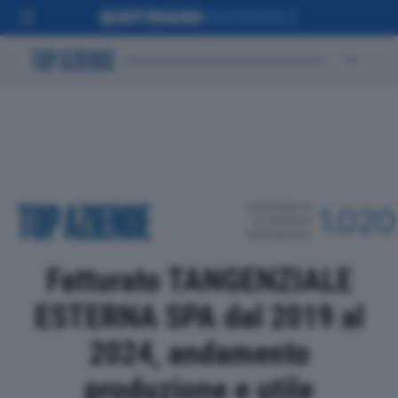
POSIZIONE IN
1.020
CLASSIFICA
PROVINCIALE
Fatturato TANGENZIALE
ESTERNA SPA dal 2019 al
2024, andamento
produzione e utile