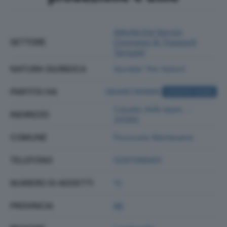
Attività Dei Servizi
SETTORE
Connessi Ai Trasporti
Terrestri
NATURA GIURIDICA
Societa' Per Azioni
PARTITA IVA
06445740969
ACQUISTA VISURA
Casello A58-teem . -
INDIRIZZO
20060
COMUNE
Pozzuolo Martesana
TELEFONO
0287088401
NUMERO DI ADDETTI
12
PROVINCIA
MI