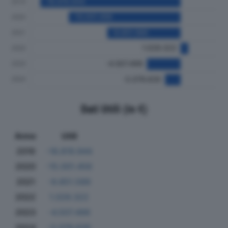
Dati Utili (in €)
Anno
Utili
2019
-18.819.944
2020
-15.001.456
2021
-9.851.589
2022
1.029.322
2023
-4.507.499
2024
-2.079.635