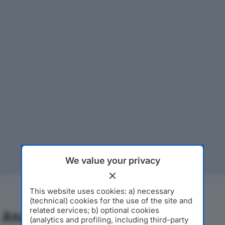
We value your privacy
This website uses cookies: a) necessary
(technical) cookies for the use of the site and
related services; b) optional cookies
Analisi Economica 2019-2024
(analytics and profiling, including third-party