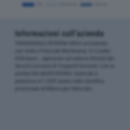
Informazioni sull’azienda
TANGENZIALE ESTERNA SPA è un'azienda
con sede a Pozzuolo Martesana, in Casello
A58-teem ., operante nel settore Attività Dei
Servizi Connessi Ai Trasporti Terrestri. Con la
partita IVA 06445740969, l'azienda si
posiziona al 1.020° posto nella classifica
provinciale di Milano per fatturato.