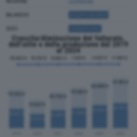
REGIONE
Lombardia
BILANCIO
ACQUISTA BILANCIO
SOCI
ACQUISTA SOCI
Crescita/diminuzione del fatturato,
dell'utile e della produzione dal 2019
al 2024