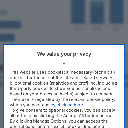
dia
A BILANCIO
A SOCI
We value your privacy
azienda
This website uses cookies: a) necessary (technical)
ede a Rho, in Via Risorgimento 91/93, operante nel setto
cookies for the use of the site and related services;
b) optional cookies (analytics and profiling, including
, l'azienda si posiziona al 7.609° posto nella classifica pro
third-party cookies to show you personalized ads
based on your browsing habits) subject to consent.
Their use is regulated by the relevant cookie policy,
which you can read
by clicking here
.
To give consent to optional cookies, you can accept
all of them by clicking the Accept All button below.
By clicking Manage Options, you can access the
control panel and refuse all cookies (including