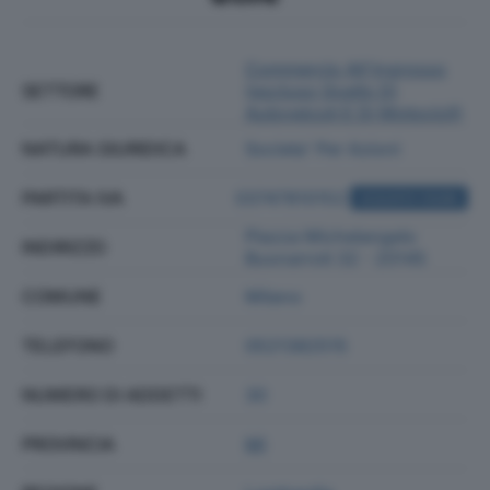
Commercio All'ingrosso
SETTORE
(escluso Quello Di
Autoveicoli E Di Motocicli)
NATURA GIURIDICA
Societa' Per Azioni
PARTITA IVA
03747810152
ACQUISTA VISURA
Piazza Michelangelo
INDIRIZZO
Buonarroti 32 - 20145
COMUNE
Milano
TELEFONO
0521382515
NUMERO DI ADDETTI
30
PROVINCIA
MI