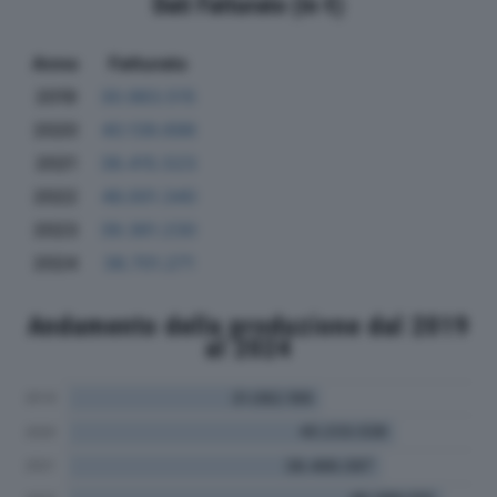
Dati Fatturato (in €)
Anno
Fatturato
2019
30.983.515
2020
40.139.696
2021
38.415.523
2022
46.001.340
2023
39.361.230
2024
38.701.271
Andamento della produzione dal 2019
al 2024