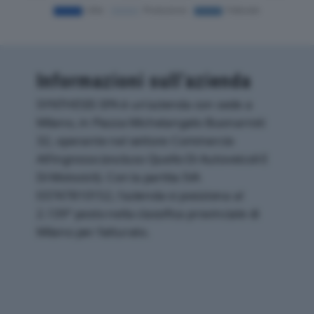
Informazioni sull’azienda
SYNTHESIS SPA è un'azienda con sede a
Milano, in Piazza Michelangelo Buonarroti
32, operante nel settore Commercio
All'ingrosso (escluso Quello Di Autoveicoli E
Di Motocicli). Con la partita IVA
03747810152, l'azienda si posiziona al
2.139° posto nella classifica provinciale di
Milano per fatturato.