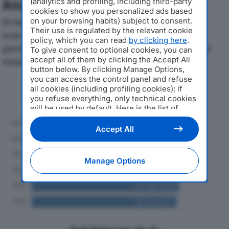
(analytics and profiling, including third-party
Analisi Economica 2019-2024
cookies to show you personalized ads based
on your browsing habits) subject to consent.
Di seguito l'andamento dei principali indicatori
Their use is regulated by the relevant cookie
economici di SYNTHESIS SPAdal 2019 al 2024, con
policy, which you can read
by clicking here
.
particolare attenzione a fatturato, produzione e utile
To give consent to optional cookies, you can
accept all of them by clicking the Accept All
d'esercizio.
button below. By clicking Manage Options,
you can access the control panel and refuse
Andamento del fatturato dal 2019
all cookies (including profiling cookies); if
al 2024
you refuse everything, only technical cookies
will be used by default. Here is the list of
providers
. Cookie consent will be stored and
applied also to the other websites of
Accept All
Editoriale Nazionale and their subdomains. By
expressing your choice on this site, you will
therefore not be asked again on other
Manage Options
Editoriale Nazionale websites that use the
same consent management platform (CMP).
You can still modify or withdraw your choice
at any time through the “Privacy Settings”
section.