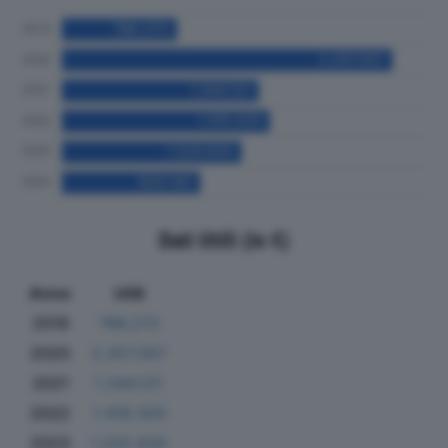
Dati Utili (in €)
Anno
Utili
2019
786.272
2020
2.257.057
2021
1.344.121
2022
1.419.320
2023
1.225.630