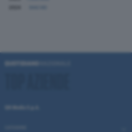
2024
944.140
QN Media S.p.A.
CATEGORIE