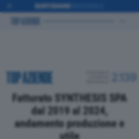
POSIZIONE IN
2.139
CLASSIFICA
PROVINCIALE
Fatturato SYNTHESIS SPA
dal 2019 al 2024,
andamento produzione e
utile