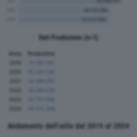
Dati Produzione (in €)
Anno
Produzione
2019
31.082.199
2020
40.233.538
2021
38.486.097
2022
46.089.510
2023
40.753.496
2024
40.072.388
Andamento dell'utile dal 2019 al 2024