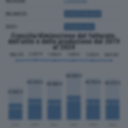
REGIONE
Lombardia
BILANCIO
ACQUISTA BILANCIO
SOCI
ACQUISTA SOCI
Crescita/diminuzione del fatturato,
dell'utile e della produzione dal 2019
al 2024