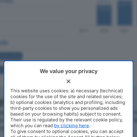
47450
dia
A BILANCIO
A SOCI
We value your privacy
This website uses cookies: a) necessary (technical)
cookies for the use of the site and related services;
azienda
b) optional cookies (analytics and profiling, including
third-party cookies to show you personalized ads
e a Cernusco Sul Naviglio, in Via San Pio X 7, operante n
based on your browsing habits) subject to consent.
mento E Del Cuoio (incluse Parti E Accessori). Con la partita
Their use is regulated by the relevant cookie policy,
which you can read
by clicking here
.
ciale di Milano per fatturato.
To give consent to optional cookies, you can accept