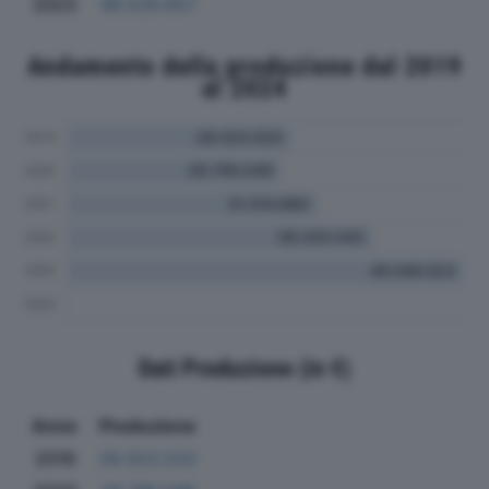
2023
49.529.657
Andamento della produzione dal 2019
al 2024
Dati Produzione (in €)
Anno
Produzione
2019
28.023.533