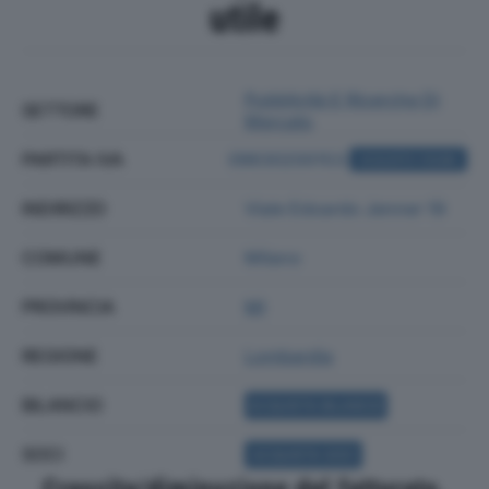
utile
Pubblicità E Ricerche Di
SETTORE
Mercato
PARTITA IVA
09630200153
ACQUISTA VISURA
INDIRIZZO
Viale Edoardo Jenner 19
COMUNE
Milano
PROVINCIA
MI
REGIONE
Lombardia
BILANCIO
ACQUISTA BILANCIO
SOCI
ACQUISTA SOCI