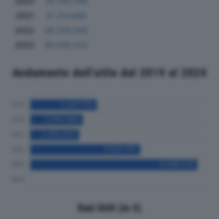
2020
26.749.049
2021
31.314.880
2022
38.200.042
2023
49.549.523
Andamento dell'utile dal 2019 al 2024
Dati Utili (in €)