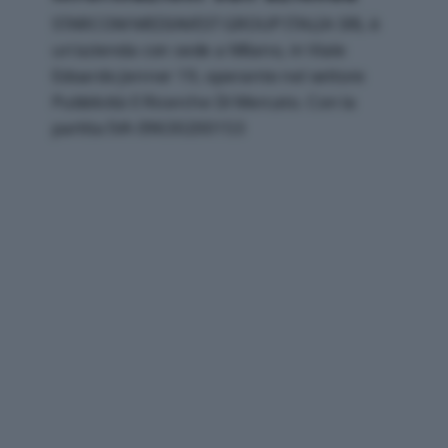
STARCOM MEDIAVEST GROUP ITALIA SRL è
un'azienda con sede a Milano, in Viale
Edoardo Jenner 19, operante nel settore
Pubblicità E Ricerche Di Mercato. Con la
partita IVA 09630200153