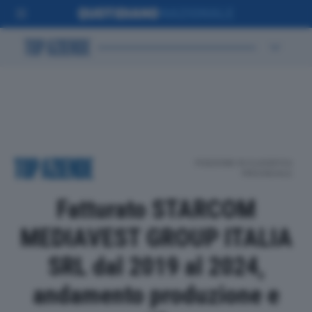
POSIZIONE IN CLASSIFICA
PROVINCIALE
Fatturato STARCOM
MEDIAVEST GROUP ITALIA
SRL dal 2019 al 2024,
andamento produzione e