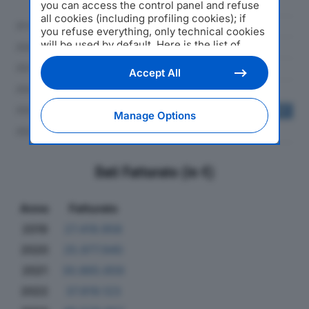
you can access the control panel and refuse
all cookies (including profiling cookies); if
you refuse everything, only technical cookies
will be used by default. Here is the list of
providers
. Cookie consent will be stored and
applied also to the other websites of
Accept All
Editoriale Nazionale and their subdomains. By
expressing your choice on this site, you will
therefore not be asked again on other
Manage Options
Editoriale Nazionale websites that use the
same consent management platform (CMP).
You can still modify or withdraw your choice
at any time through the “Privacy Settings”
Dati Fatturato (in €)
section.
Anno
Fatturato
2019
27.419.958
2020
25.977.940
2021
30.865.659
2022
37.819.123