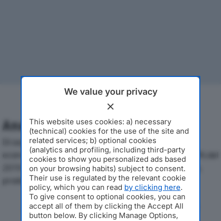
We value your privacy
This website uses cookies: a) necessary
Analisi Economica 2019-2024
(technical) cookies for the use of the site and
related services; b) optional cookies
Di seguito l'andamento dei principali indicatori
(analytics and profiling, including third-party
economici di STARCOM MEDIAVEST GROUP ITALIA SRLdal
cookies to show you personalized ads based
2019 al 2024, con particolare attenzione a fatturato,
on your browsing habits) subject to consent.
Their use is regulated by the relevant cookie
produzione e utile d'esercizio.
policy, which you can read
by clicking here
.
To give consent to optional cookies, you can
Andamento del fatturato dal 2019
accept all of them by clicking the Accept All
button below. By clicking Manage Options,
al 2024