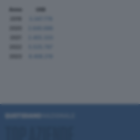
Anno
Utili
2019
3.347.778
2020
2.640.686
2021
2.455.333
2022
5.525.797
2023
8.408.219