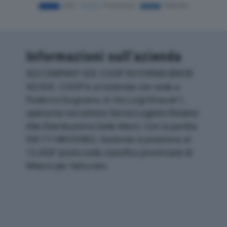
Informazioni sull’azienda
SQ COMPANY SOC COOP IN FORMA BREVE
SQ SOC. COOP è un'azienda con sede a
Paderno Dugnano, in Via Luigi Einaudi 1,
operante nel settore Servizi Logistici Relativi
Alla Distribuzione Delle Merci. Con la partita
IVA 11148550962, l'azienda si posiziona al
12.458° posto nella classifica provinciale di
Milano per fatturato.