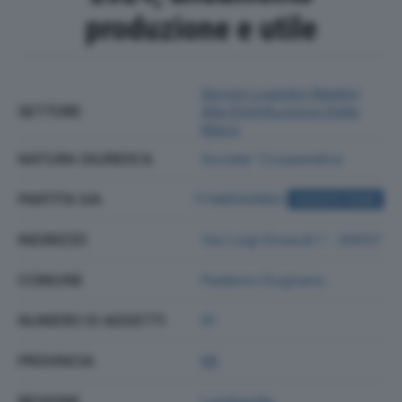
produzione e utile
Servizi Logistici Relativi
SETTORE
Alla Distribuzione Delle
Merci
NATURA GIURIDICA
Societa' Cooperativa
PARTITA IVA
11148550962
ACQUISTA VISURA
INDIRIZZO
Via Luigi Einaudi 1 - 20037
COMUNE
Paderno Dugnano
NUMERO DI ADDETTI
81
PROVINCIA
MI
REGIONE
Lombardia