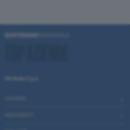
QN Media S.p.A.
CATEGORIE
ABBONAMENTI