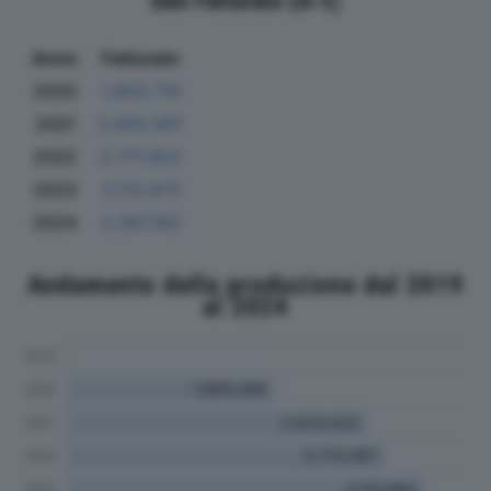
Dati Fatturato (in €)
Anno
Fatturato
2020
1.803.710
2021
2.603.001
2022
2.771.822
2023
3.112.673
2024
3.307.162
Andamento della produzione dal 2019
al 2024