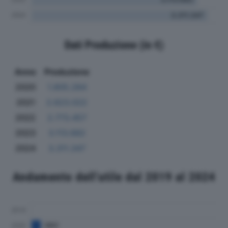
Dati Produzione (in €)
Anno
Produzione
2020
1.805.284
2021
2.623.022
2022
2.773.457
2023
3.113.682
2024
3.311.347
Andamento dell'utile dal 2019 al 2024