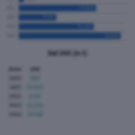
Dati Utili (in €)
Anno
Utili
2020
880
2021
12.624
2022
6.147
2023
12.243
2024
16.639