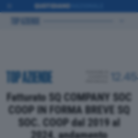
POSIZIONE IN
12.4
CLASSIFICA
PROVINCIALE
Fatturato SQ COMPANY SOC
COOP IN FORMA BREVE SQ
SOC. COOP dal 2019 al
2024, andamento