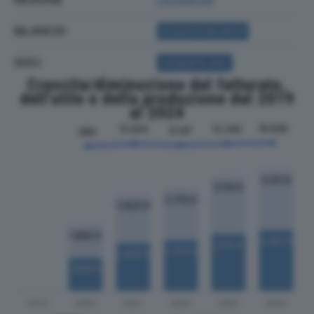
BILANCIO
ACQUISTA BILANCIO
SOCI
ACQUISTA SOCI
Crescita/diminuzione del fatturato,
dell'utile e della produzione dal 2019
al 2024