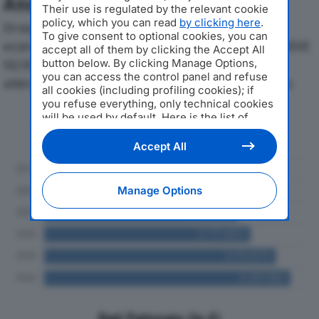
Analisi Economica 2019-2024
Their use is regulated by the relevant cookie
policy, which you can read
by clicking here
.
Di seguito l'andamento dei principali indicatori
To give consent to optional cookies, you can
economici di SQ COMPANY SOC COOP IN FORMA BREVE
accept all of them by clicking the Accept All
button below. By clicking Manage Options,
SQ SOC. COOPdal 2019 al 2024, con particolare
you can access the control panel and refuse
attenzione a fatturato, produzione e utile d'esercizio.
all cookies (including profiling cookies); if
you refuse everything, only technical cookies
will be used by default. Here is the list of
Andamento del fatturato dal 2019
providers
. Cookie consent will be stored and
al 2024
applied also to the other websites of
Accept All
Editoriale Nazionale and their subdomains. By
expressing your choice on this site, you will
therefore not be asked again on other
Manage Options
Editoriale Nazionale websites that use the
same consent management platform (CMP).
You can still modify or withdraw your choice
at any time through the “Privacy Settings”
section.