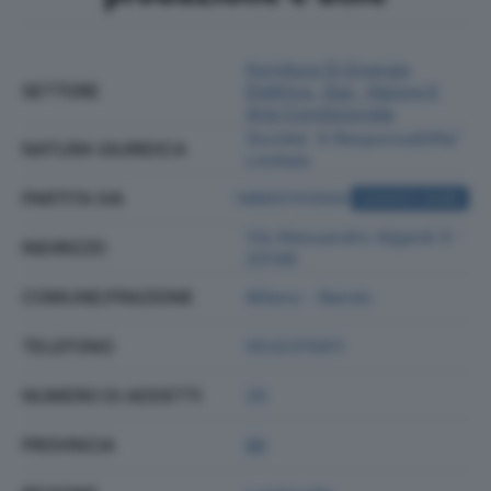
Fornitura Di Energia
SETTORE
Elettrica, Gas, Vapore E
Aria Condizionata
Societa' A Responsabilita'
NATURA GIURIDICA
Limitata
PARTITA IVA
14893701004
ACQUISTA VISURA
Via Alessandro Algardi 4 -
INDIRIZZO
20148
COMUNE/FRAZIONE
Milano - Bando
TELEFONO
0532315811
NUMERO DI ADDETTI
26
PROVINCIA
MI