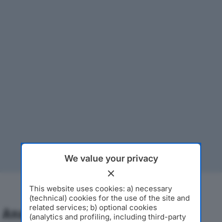
We value your privacy
This website uses cookies: a) necessary
(technical) cookies for the use of the site and
related services; b) optional cookies
Analisi Economica 2019-2024
(analytics and profiling, including third-party