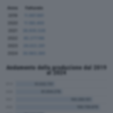
Anno
Fatturato
2019
11.997.891
2020
11.180.400
2021
38.835.526
2022
85.277.196
2023
26.022.291
2024
30.963.365
Andamento della produzione dal 2019
al 2024