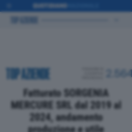
POSIZIONE IN
2.56
CLASSIFICA
PROVINCIALE
Fatturato SORGENIA
MERCURE SRL dal 2019 al
2024, andamento
produzione e utile