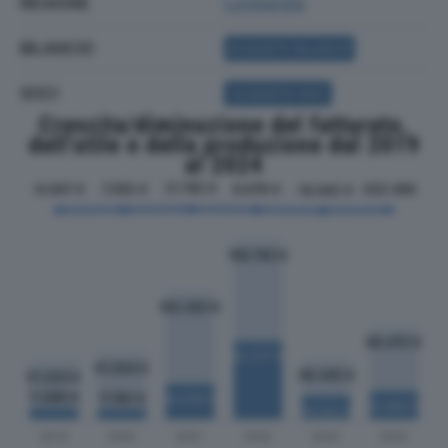
REGIONE
Lombardia
BILANCIO
ACQUISTA BILANCIO
SOCI
ACQUISTA SOCI
Crescita/diminuzione del fatturato,
dell'utile e della produzione dal 2019
al 2024