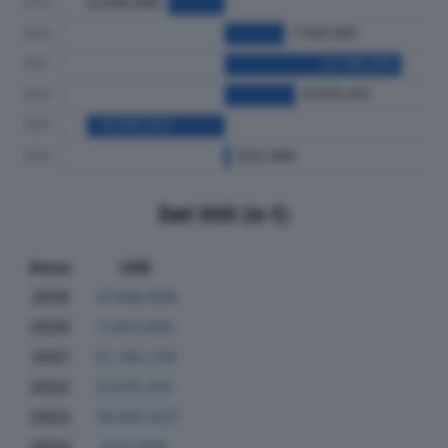
Dati Utili (in €)
Anno
Utili
2019
-6.946.699
2020
7.354.560
2021
21.740.319
2022
8.678.415
2023
-16.941.637
2024
632.066