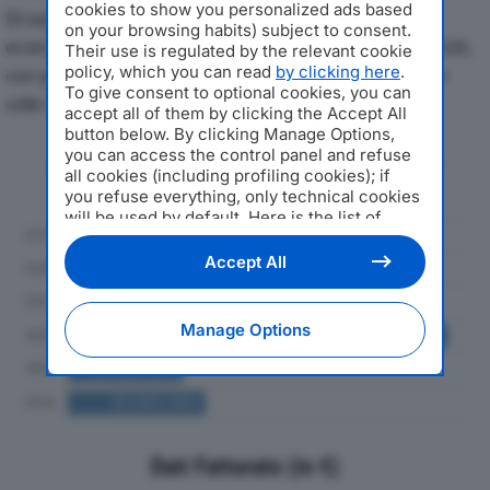
cookies to show you personalized ads based
Di seguito l'andamento dei principali indicatori
on your browsing habits) subject to consent.
economici di SORGENIA MERCURE SRLdal 2019 al 2024,
Their use is regulated by the relevant cookie
policy, which you can read
by clicking here
.
con particolare attenzione a fatturato, produzione e
To give consent to optional cookies, you can
utile d'esercizio.
accept all of them by clicking the Accept All
button below. By clicking Manage Options,
you can access the control panel and refuse
Andamento del fatturato dal 2019
all cookies (including profiling cookies); if
al 2024
you refuse everything, only technical cookies
will be used by default. Here is the list of
providers
. Cookie consent will be stored and
applied also to the other websites of
Accept All
Editoriale Nazionale and their subdomains. By
expressing your choice on this site, you will
therefore not be asked again on other
Manage Options
Editoriale Nazionale websites that use the
same consent management platform (CMP).
You can still modify or withdraw your choice
at any time through the “Privacy Settings”
section.
Dati Fatturato (in €)