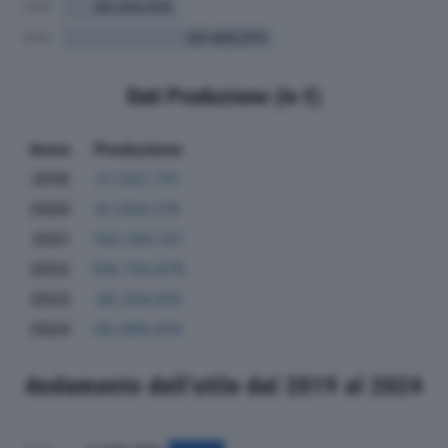
Dati Produzione (in €)
Anno
Produzione
2019
51.032.731
2020
61.004.278
2021
100.260.101
2022
109.739.876
2023
38.344.619
2024
69.469.974
Andamento dell'utile dal 2019 al 2024