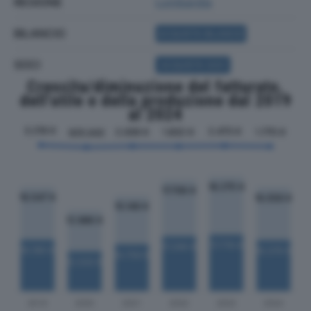
REGIONE
Lombardia
BILANCIO
ACQUISTA BILANCIO
SOCI
ACQUISTA SOCI
Crescita/diminuzione del fatturato,
dell'utile e della produzione dal 2019
al 2024