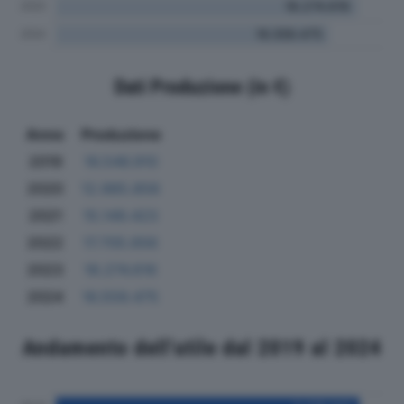
Dati Produzione (in €)
Anno
Produzione
2019
16.546.910
2020
12.985.858
2021
15.149.423
2022
17.705.656
2023
18.274.616
2024
16.559.475
Andamento dell'utile dal 2019 al 2024