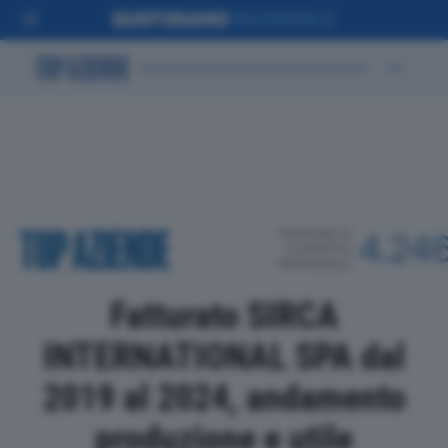
POSIZIONE IN
4.24
CLASSIFICA
PROVINCIALE
Fatturato SIRCA
INTERNATIONAL SPA dal
2019 al 2024, andamento
produzione e utile