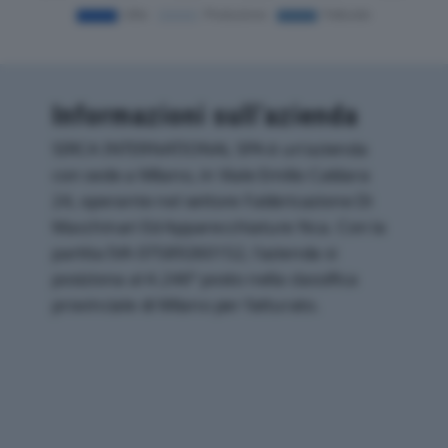
Informazioni sull’azienda
SIRCA INTERNATIONAL SPA è un'azienda
con sede a Milano, in Viale Emilio Caldara
24, operante nel settore Fabbricazione Di
Macchinari Ed Apparecchiature Nca. Con la
partita IVA 07589260152, l'azienda si
posiziona al 4.246° posto nella classifica
provinciale di Milano per fatturato.