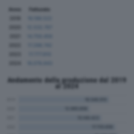
Anno
Fatturato
2019
16.198.522
2020
12.532.767
2021
14.759.458
2022
17.298.742
2023
17.777.810
2024
16.078.843
Andamento della produzione dal 2019
al 2024