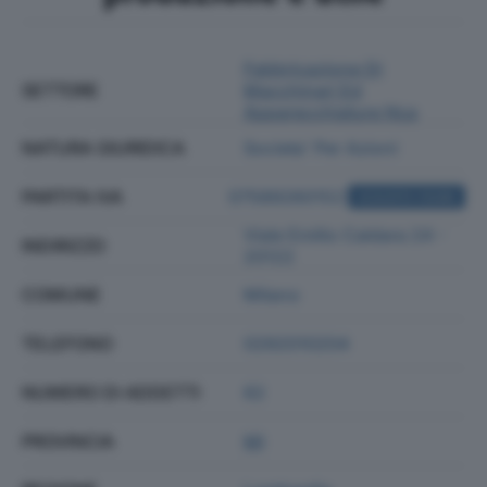
Fabbricazione Di
SETTORE
Macchinari Ed
Apparecchiature Nca
NATURA GIURIDICA
Societa' Per Azioni
PARTITA IVA
07589260152
ACQUISTA VISURA
Viale Emilio Caldara 24 -
INDIRIZZO
20122
COMUNE
Milano
TELEFONO
0292010204
NUMERO DI ADDETTI
62
PROVINCIA
MI