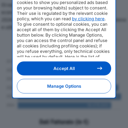
cookies to show you personalized ads based
Di seguito l'andamento dei principali indicatori
on your browsing habits) subject to consent.
economici di SIRCA INTERNATIONAL SPAdal 2019 al
Their use is regulated by the relevant cookie
policy, which you can read
by clicking here
.
2024, con particolare attenzione a fatturato, produzione
To give consent to optional cookies, you can
e utile d'esercizio.
accept all of them by clicking the Accept All
button below. By clicking Manage Options,
you can access the control panel and refuse
Andamento del fatturato dal 2019
all cookies (including profiling cookies); if
al 2024
you refuse everything, only technical cookies
will be used by default. Here is the list of
providers
. Cookie consent will be stored and
applied also to the other websites of
Accept All
Editoriale Nazionale and their subdomains. By
expressing your choice on this site, you will
therefore not be asked again on other
Manage Options
Editoriale Nazionale websites that use the
same consent management platform (CMP).
You can still modify or withdraw your choice
at any time through the “Privacy Settings”
section.
Dati Fatturato (in €)