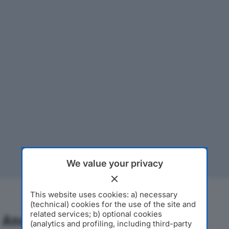
We value your privacy
This website uses cookies: a) necessary
(technical) cookies for the use of the site and
related services; b) optional cookies
Analisi Economica 2019-2024
(analytics and profiling, including third-party