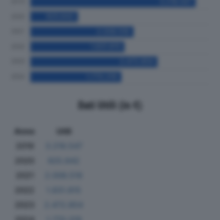
Dati Utili (in €)
Anno
Utili
2019
3.218.547
2020
925.642
2021
2.008.516
2022
1.831.815
2023
2.472.854
2024
1.770.319