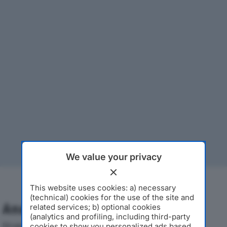
We value your privacy
This website uses cookies: a) necessary
(technical) cookies for the use of the site and
Analisi Economica 2019-2024
related services; b) optional cookies
(analytics and profiling, including third-party
Di seguito l'andamento dei principali indicatori
cookies to show you personalized ads based