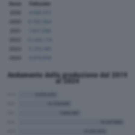
Anno
Fatturato
2019
4.990.971
2020
6.702.064
2021
7.827.388
2022
13.443.774
2023
11.310.491
2024
4.976.844
Andamento della produzione dal 2019
al 2024