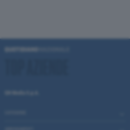
QN Media S.p.A.
CATEGORIE
ABBONAMENTI