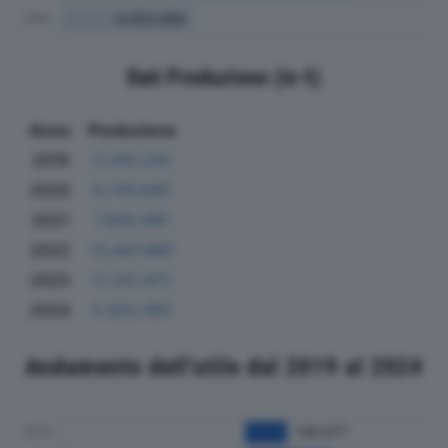
Dati Produzione (in €)
Anno
Produzione
2019
5.010.220
2020
6.729.645
2021
7.955.991
2022
13.447.885
2023
11.312.872
2024
5.023.455
Andamento dell'utile dal 2019 al 2024