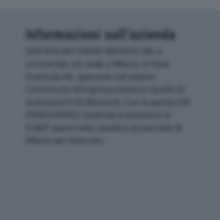
Informazioni sull’azienda
SINCROCART PAPER SERVICES SRL è
un'azienda con sede a Milano, in Viale
Premuda 46, operante nel settore
Commercio All'ingrosso (escluso Quello Di
Autoveicoli E Di Motocicli). Con la partita IVA
09043540963, l'azienda si posiziona al
9.684° posto nella classifica provinciale di
Milano per fatturato.