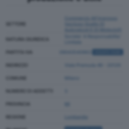
Commercio All'ingrosso
SETTORE
(escluso Quello Di
Autoveicoli E Di Motocicli)
Societa' A Responsabilita'
NATURA GIURIDICA
Limitata
PARTITA IVA
09043540963
ACQUISTA VISURA
INDIRIZZO
Viale Premuda 46 - 20129
COMUNE
Milano
NUMERO DI ADDETTI
3
PROVINCIA
MI
REGIONE
Lombardia