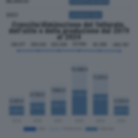
BILANCIO
ACQUISTA BILANCIO
SOCI
ACQUISTA SOCI
Crescita/diminuzione del fatturato,
dell'utile e della produzione dal 2019
al 2024