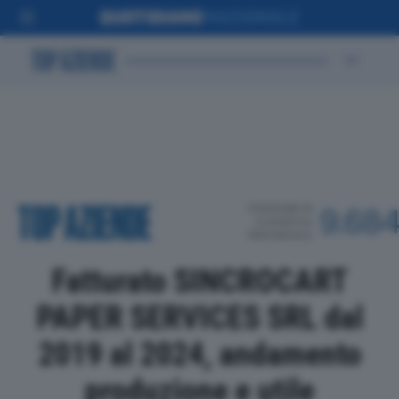
POSIZIONE IN
9.68
CLASSIFICA
PROVINCIALE
Fatturato SINCROCART
PAPER SERVICES SRL dal
2019 al 2024, andamento
produzione e utile