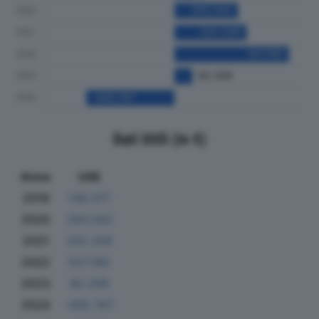
Dati Utili (in €)
Anno
Utili
2019
138.077
2020
293.042
2021
332.339
2022
527.190
2023
82.299
2024
-405.767