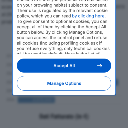
on your browsing habits) subject to consent.
economici di SINCROCART PAPER SERVICES SRLdal 2019
Their use is regulated by the relevant cookie
al 2024, con particolare attenzione a fatturato,
policy, which you can read
by clicking here
.
produzione e utile d'esercizio.
To give consent to optional cookies, you can
accept all of them by clicking the Accept All
button below. By clicking Manage Options,
Andamento del fatturato dal 2019
you can access the control panel and refuse
al 2024
all cookies (including profiling cookies); if
you refuse everything, only technical cookies
will be used by default. Here is the list of
providers
. Cookie consent will be stored and
applied also to the other websites of
Accept All
Editoriale Nazionale and their subdomains. By
expressing your choice on this site, you will
therefore not be asked again on other
Manage Options
Editoriale Nazionale websites that use the
same consent management platform (CMP).
You can still modify or withdraw your choice
at any time through the “Privacy Settings”
section.
Dati Fatturato (in €)