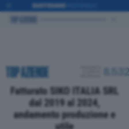
POSIZIONE IN
8.53
CLASSIFICA
PROVINCIALE
Fatturato SIKO ITALIA SRL
dal 2019 al 2024,
andamento produzione e
utile