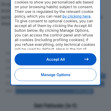
cookies to show you personalized ads based
Di seguito l'andamento dei principali indicatori
on your browsing habits) subject to consent.
economici di SIKO ITALIA SRLdal 2019 al 2024, con
Their use is regulated by the relevant cookie
policy, which you can read
by clicking here
.
particolare attenzione a fatturato, produzione e utile
To give consent to optional cookies, you can
d'esercizio.
accept all of them by clicking the Accept All
button below. By clicking Manage Options,
you can access the control panel and refuse
Andamento del fatturato dal 2019
all cookies (including profiling cookies); if
al 2024
you refuse everything, only technical cookies
will be used by default. Here is the list of
providers
. Cookie consent will be stored and
applied also to the other websites of
Accept All
Editoriale Nazionale and their subdomains. By
expressing your choice on this site, you will
therefore not be asked again on other
Manage Options
Editoriale Nazionale websites that use the
same consent management platform (CMP).
You can still modify or withdraw your choice
at any time through the “Privacy Settings”
section.
Dati Fatturato (in €)