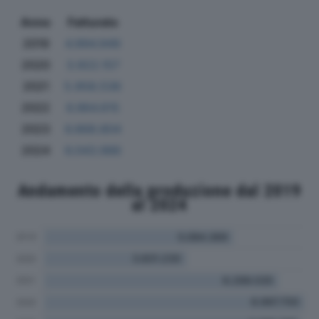
Anno
Fatturato
2019
4.994.949
2020
3.922.157
2021
5.958.536
2022
6.964.615
2023
6.868.804
2024
6.043.986
Andamento della produzione dal 2019
al 2024