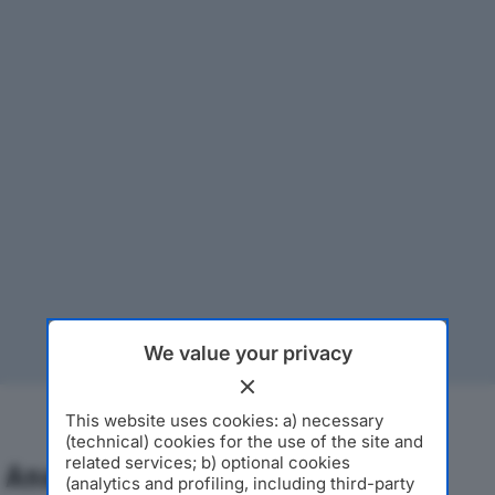
We value your privacy
This website uses cookies: a) necessary
(technical) cookies for the use of the site and
related services; b) optional cookies
Analisi Economica 2019-2024
(analytics and profiling, including third-party