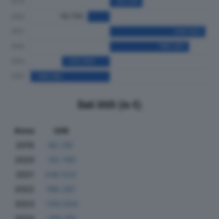
Dati Utili (in €)
Anno
Utili
2019
82.135
2020
-55.700
2021
240.522
2022
199.297
2023
-120.554
2024
-199.185