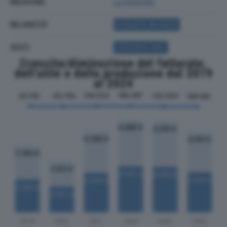
REGIONE
Lombardia
BILANCIO
ACQUISTA BILANCIO
SOCI
ACQUISTA SOCI
Crescita/diminuzione del fatturato,
dell'utile e della produzione dal 2019
al 2024