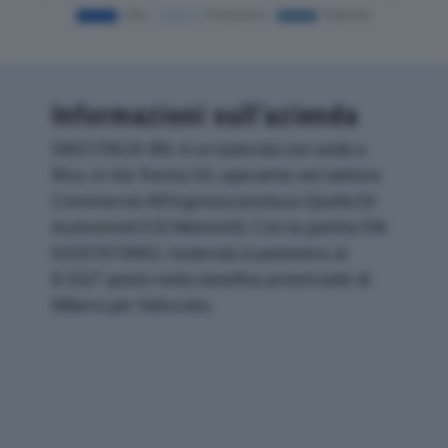
Informazioni sull’azienda
SIKO ITALIA SRL è un'azienda con sede a
Rho, in Via Trento 33, operante nel settore
Commercio All'ingrosso (escluso Quello Di
Autoveicoli E Di Motocicli). Con la partita IVA
03337610962, l'azienda si posiziona al
8.532° posto nella classifica provinciale di
Milano per fatturato.