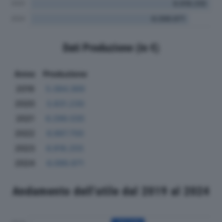
Dati Produzione (in €)
Anno
Produzione
2019
5.084.369
2020
3.831.230
2021
6.299.035
2022
6.997.700
2023
6.918.255
2024
6.099.971
Andamento dell'utile dal 2019 al 2024