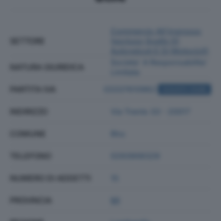
Commercio All'ingrosso
SETTORE
(escluso Quello Di
Autoveicoli E Di Motocicli)
Societa' A Responsabilita'
NATURA GIURIDICA
Limitata
PARTITA IVA
03337610962
ACQUISTA VISURA
INDIRIZZO
Via Trento 33 - 20017
COMUNE
Rho
TELEFONO
0293906329
NUMERO DI ADDETTI
15
PROVINCIA
MI