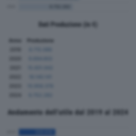
Dati Produzione (in €)
Anno
Produzione
2019
8.715.088
2020
9.694.802
2021
15.601.942
2022
18.140.141
2023
10.958.378
2024
9.752.282
Andamento dell'utile dal 2019 al 2024