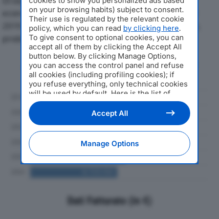
Di seguito l'andamento dei principali indicatori
cookies to show you personalized ads based
on your browsing habits) subject to consent.
economici di SIGMA TRANS INTERNATIONAL SPAdal
Their use is regulated by the relevant cookie
2019 al 2024, con particolare attenzione a fatturato,
policy, which you can read
by clicking here
.
To give consent to optional cookies, you can
produzione e utile d'esercizio.
accept all of them by clicking the Accept All
button below. By clicking Manage Options,
Andamento del fatturato dal 2019
you can access the control panel and refuse
al 2024
all cookies (including profiling cookies); if
you refuse everything, only technical cookies
will be used by default. Here is the list of
providers
. Cookie consent will be stored and
applied also to the other websites of
Accept All
Editoriale Nazionale and their subdomains. By
expressing your choice on this site, you will
therefore not be asked again on other
Manage Options
Editoriale Nazionale websites that use the
same consent management platform (CMP).
You can still modify or withdraw your choice
at any time through the “Privacy Settings”
section.
Dati Fatturato (in €)