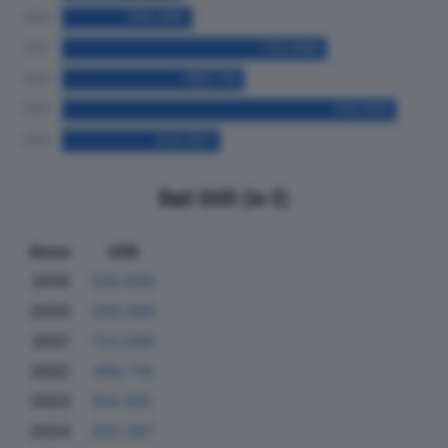
Dati Utili (in €)
Anno
Utili
2019
328.836
2020
356.496
2021
723.698
2022
498.718
2023
914.305
2024
432.087