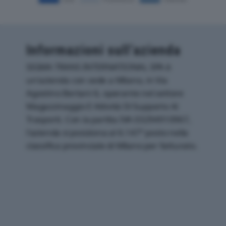
Informazioni sull’azienda
SIGMA TRANS INTERNATIONAL SPA è
un'azienda con sede a Milano, in Via
Agostino Bertani 6, operante nel settore
Magazzinaggio E Attività Di Supporto Ai
Trasporti. Con la partita IVA 03294910967,
l'azienda si posiziona al 6.147° posto nella
classifica provinciale di Milano per fatturato.