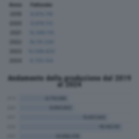
Anno
Fatturato
2019
8.675.116
2020
9.679.113
2021
15.590.110
2022
18.115.530
2023
10.599.820
2024
9.725.154
Andamento della produzione dal 2019
al 2024