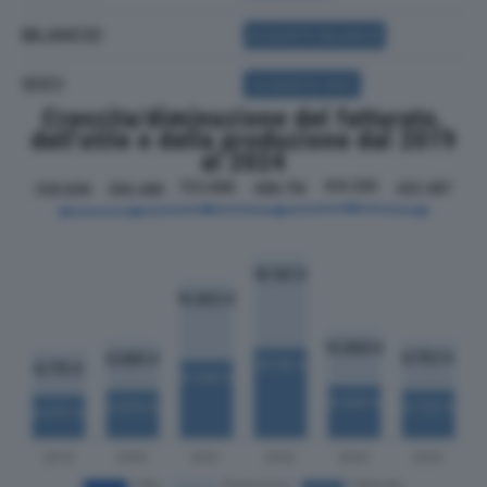
BILANCIO
ACQUISTA BILANCIO
SOCI
ACQUISTA SOCI
Crescita/diminuzione del fatturato,
dell'utile e della produzione dal 2019
al 2024