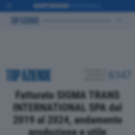
POSIZIONE IN
6.147
CLASSIFICA
PROVINCIALE
Fatturato SIGMA TRANS
INTERNATIONAL SPA dal
2019 al 2024, andamento
produzione e utile