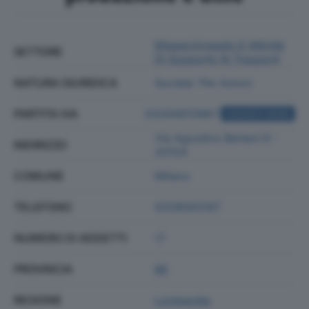
Magazzinaggio E Attività
SETTORE
Di Supporto Ai Trasporti
NATURA GIURIDICA
Societa' Per Azioni
PARTITA IVA
03294910967
ACQUISTA VISURA
Via Agostino Bertani 6 -
INDIRIZZO
20154
COMUNE
Milano
TELEFONO
0258583187
NUMERO DI ADDETTI
17
PROVINCIA
MI
REGIONE
Lombardia