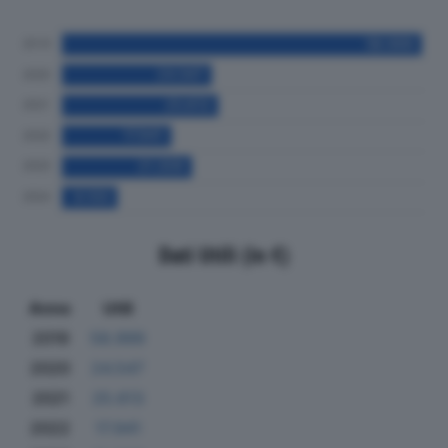
Dati Utili (in €)
Anno
Utili
2019
58.999
2020
24.547
2021
25.613
2022
17.941