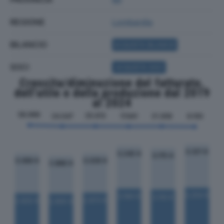
REGIONE
Lombardia
BILANCIO
ACQUISTA BILANCIO
SOCI
ACQUISTA SOCI
Crescita/diminuzione del fatturato,
dell'utile e della produzione dal 2019
al 2024