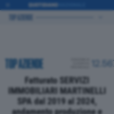
POSIZIONE IN
12.56
CLASSIFICA
PROVINCIALE
Fatturato SERVIZI
IMMOBILIARI MARTINELLI
SPA dal 2019 al 2024,
andamento produzione e