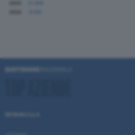
2023
21.309
2024
9.100
QN Media S.p.A.