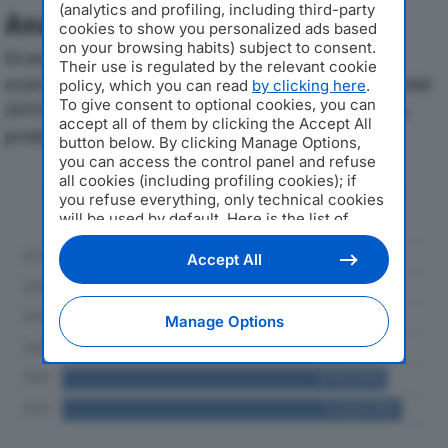
(analytics and profiling, including third-party
Analisi Economica 2019-2024
cookies to show you personalized ads based
on your browsing habits) subject to consent.
Di seguito l'andamento dei principali indicatori
Their use is regulated by the relevant cookie
economici di SERVIZI IMMOBILIARI MARTINELLI SPAdal
policy, which you can read
by clicking here
.
To give consent to optional cookies, you can
2019 al 2024, con particolare attenzione a fatturato,
accept all of them by clicking the Accept All
produzione e utile d'esercizio.
button below. By clicking Manage Options,
you can access the control panel and refuse
all cookies (including profiling cookies); if
Andamento del fatturato dal 2019
you refuse everything, only technical cookies
al 2024
will be used by default. Here is the list of
providers
. Cookie consent will be stored and
applied also to the other websites of
Accept All
Editoriale Nazionale and their subdomains. By
expressing your choice on this site, you will
therefore not be asked again on other
Manage Options
Editoriale Nazionale websites that use the
same consent management platform (CMP).
You can still modify or withdraw your choice
at any time through the “Privacy Settings”
section.