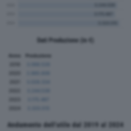
Dati Produzione (in €)
Anno
Produzione
2019
3.068.528
2020
2.885.606
2021
3.028.334
2022
3.244.539
2023
3.175.487
2024
3.320.515
Andamento dell'utile dal 2019 al 2024