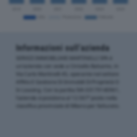
Informazioni sull’azienda
SERVIZI IMMOBILIARI MARTINELLI SPA è
un'azienda con sede a Cinisello Balsamo, in
Via Carlo Martinelli 45, operante nel settore
Affitto E Gestione Di Immobili Di Proprietà O
In Leasing. Con la partita IVA 03179140961,
l'azienda si posiziona al 12.567° posto nella
classifica provinciale di Milano per fatturato.