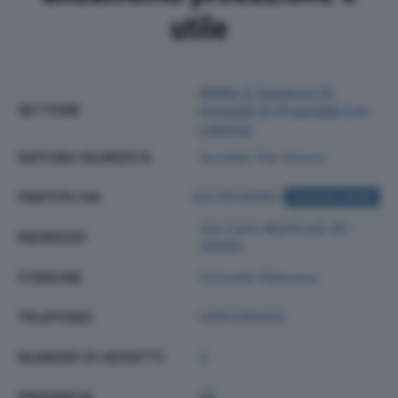
utile
Affitto E Gestione Di
SETTORE
Immobili Di Proprietà O In
Leasing
NATURA GIURIDICA
Societa' Per Azioni
PARTITA IVA
03179140961
ACQUISTA VISURA
Via Carlo Martinelli 45 -
INDIRIZZO
20092
COMUNE
Cinisello Balsamo
TELEFONO
0261298432
NUMERO DI ADDETTI
3
PROVINCIA
MI