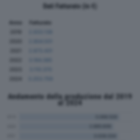
Dati Fatturato (in €)
Anno
Fatturato
2019
2.833.138
2020
2.804.501
2021
2.873.431
2022
3.184.385
2023
3.110.370
2024
3.253.759
Andamento della produzione dal 2019
al 2024