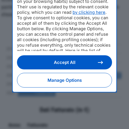
on your browsing habits) subject to consent.
particolare attenzione a fatturato, produzione e utile
Their use is regulated by the relevant cookie
policy, which you can read
by clicking here
.
d'esercizio.
To give consent to optional cookies, you can
accept all of them by clicking the Accept All
button below. By clicking Manage Options,
Andamento del fatturato dal 2019
you can access the control panel and refuse
al 2024
all cookies (including profiling cookies); if
you refuse everything, only technical cookies
will be used by default. Here is the list of
providers
. Cookie consent will be stored and
applied also to the other websites of
Accept All
Editoriale Nazionale and their subdomains. By
expressing your choice on this site, you will
therefore not be asked again on other
Manage Options
Editoriale Nazionale websites that use the
same consent management platform (CMP).
You can still modify or withdraw your choice
at any time through the “Privacy Settings”
section.
Dati Fatturato (in €)
Anno
Fatturato