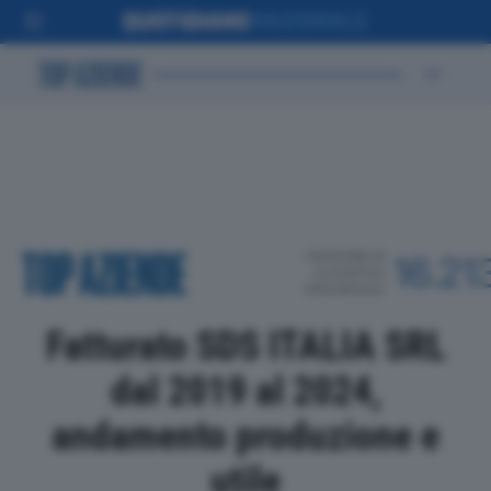
POSIZIONE IN
16.21
CLASSIFICA
PROVINCIALE
Fatturato SDS ITALIA SRL
dal 2019 al 2024,
andamento produzione e
utile