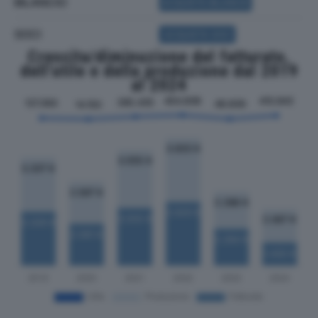
BILANCIO
ACQUISTA BILANCIO
SOCI
ACQUISTA SOCI
Crescita/diminuzione del fatturato,
dell'utile e della produzione dal 2019
al 2024