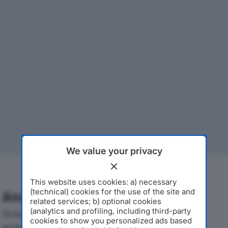
We value your privacy
This website uses cookies: a) necessary
(technical) cookies for the use of the site and
Analisi Economica 2019-2024
related services; b) optional cookies
(analytics and profiling, including third-party
Di seguito l'andamento dei principali indicatori
cookies to show you personalized ads based
economici di SDS ITALIA SRLdal 2019 al 2024, con