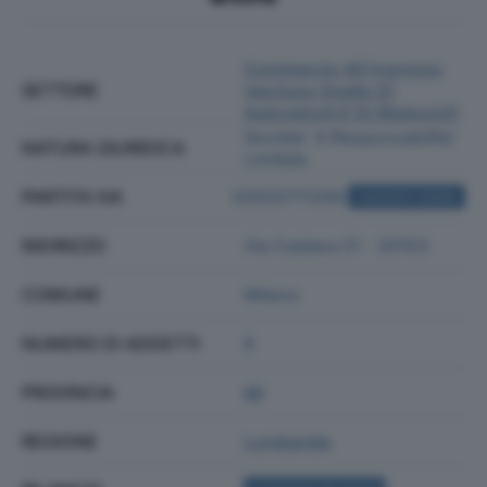
Commercio All'ingrosso
SETTORE
(escluso Quello Di
Autoveicoli E Di Motocicli)
Societa' A Responsabilita'
NATURA GIURIDICA
Limitata
PARTITA IVA
03503711206
ACQUISTA VISURA
INDIRIZZO
Via Caldera 21 - 20153
COMUNE
Milano
NUMERO DI ADDETTI
8
PROVINCIA
MI
REGIONE
Lombardia