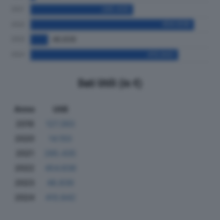
Dati Utili (in €)
Anno
Utili
2019
127.393
2020
14.150
2021
285.435
2022
454.838
2023
48.839
2024
410.842