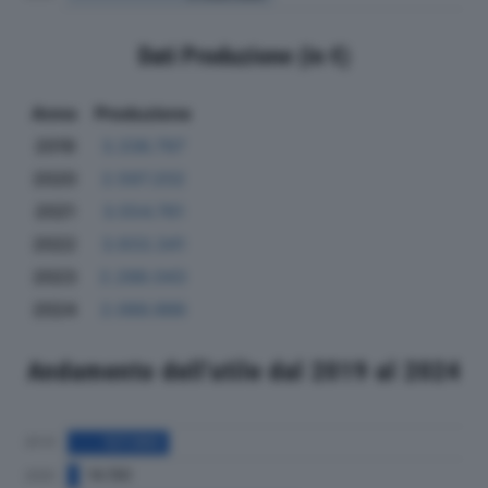
Dati Produzione (in €)
Anno
Produzione
2019
3.336.797
2020
2.597.202
2021
3.554.761
2022
3.933.341
2023
2.288.043
2024
2.066.986
Andamento dell'utile dal 2019 al 2024