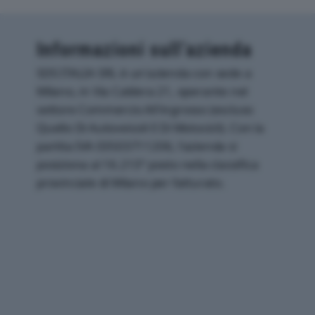
Informazioni sull’azienda
SDS ITALIA SRL è un'azienda con sede a
Milano, in Via Caldera 21, operante nel
settore Commercio All'ingrosso (escluso
Quello Di Autoveicoli E Di Motocicli). Con la
partita IVA 03503711206, l'azienda si
posiziona al 16.213° posto nella classifica
provinciale di Milano per fatturato.