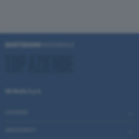
QN Media S.p.A.
CATEGORIE
ABBONAMENTI