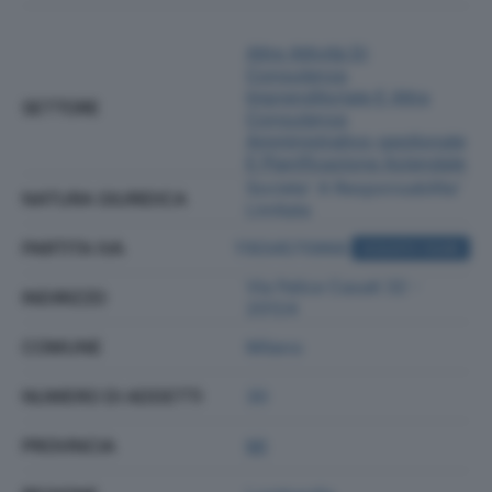
Altre Attività Di
Consulenza
Imprenditoriale E Altra
SETTORE
Consulenza
Amministrativo-gestionale
E Pianificazione Aziendale
Societa' A Responsabilita'
NATURA GIURIDICA
Limitata
PARTITA IVA
11934570968
ACQUISTA VISURA
Via Felice Casati 32 -
INDIRIZZO
20124
COMUNE
Milano
NUMERO DI ADDETTI
30
PROVINCIA
MI