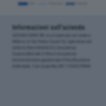
Informazioni sull’azienda
SATURN OVER SRL è un'azienda con sede a
Milano, in Via Felice Casati 32, operante nel
settore Altre Attività Di Consulenza
Imprenditoriale E Altra Consulenza
Amministrativo-gestionale E Pianificazione
Aziendale. Con la partita IVA 11934570968