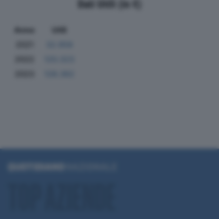
Dati Utili (in €)
Anno
Utili
2021
32.958
2022
120.323
2023
128.362