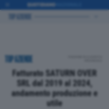
POSIZIONE IN CLASSIFICA
PROVINCIALE
Fatturato SATURN OVER
SRL dal 2019 al 2024,
andamento produzione e
utile