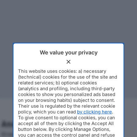
We value your privacy
This website uses cookies: a) necessary
(technical) cookies for the use of the site and
related services; b) optional cookies
(analytics and profiling, including third-party
cookies to show you personalized ads based
on your browsing habits) subject to consent.
Their use is regulated by the relevant cookie
policy, which you can read
by clicking here
.
To give consent to optional cookies, you can
Analisi Economica 2019-2024
accept all of them by clicking the Accept All
button below. By clicking Manage Options,
Di seguito l'andamento dei principali indicatori
you can access the control panel and refuse