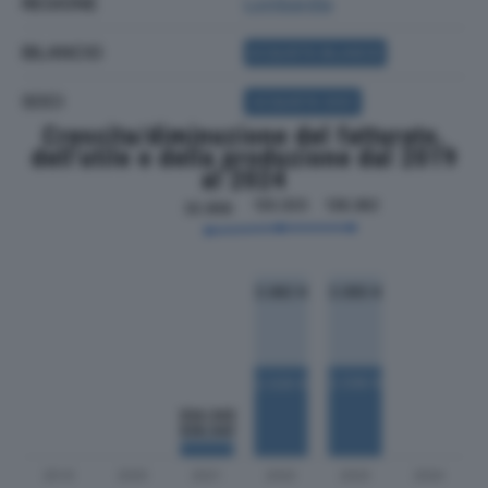
REGIONE
Lombardia
BILANCIO
ACQUISTA BILANCIO
SOCI
ACQUISTA SOCI
Crescita/diminuzione del fatturato,
dell'utile e della produzione dal 2019
al 2024