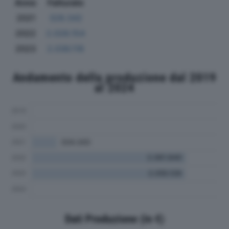
Anno
Fatturato
2021
328.342
2022
2.028.154
2023
2.036.118
Andamento della produzione dal 2019
al 2024
Dati Produzione (in €)