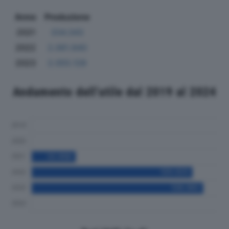
Anno
Produzione
2021
334.343
2022
2.061.840
2023
2.055.128
Andamento dell'utile dal 2019 al 2024