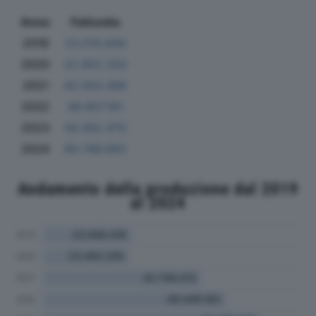
Anno
Fatturato
2019
23.510.840
2020
22.952.250
2021
42.003.496
2022
48.657.161
2023
56.362.470
2024
60.786.893
Andamento della produzione dal 2019
al 2024