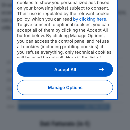
cookies to show you personalized ads based
Di seguito l'andamento dei principali indicatori
on your browsing habits) subject to consent.
economici di SANA SOC COOP SOCIALEdal 2019 al 2024,
Their use is regulated by the relevant cookie
policy, which you can read
by clicking here
.
con particolare attenzione a fatturato, produzione e
To give consent to optional cookies, you can
utile d'esercizio.
accept all of them by clicking the Accept All
button below. By clicking Manage Options,
you can access the control panel and refuse
Andamento del fatturato dal 2019
all cookies (including profiling cookies); if
al 2024
you refuse everything, only technical cookies
will be used by default. Here is the list of
providers
. Cookie consent will be stored and
applied also to the other websites of
Accept All
Editoriale Nazionale and their subdomains. By
expressing your choice on this site, you will
therefore not be asked again on other
Manage Options
Editoriale Nazionale websites that use the
same consent management platform (CMP).
You can still modify or withdraw your choice
at any time through the “Privacy Settings”
section.
Dati Fatturato (in €)