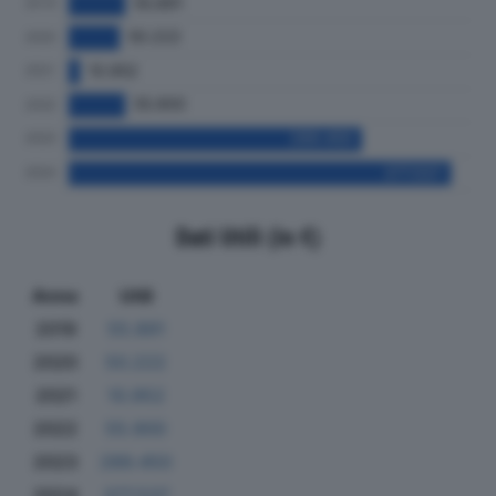
Dati Utili (in €)
Anno
Utili
2019
55.891
2020
50.222
2021
10.952
2022
55.900
2023
289.450
2024
377.537