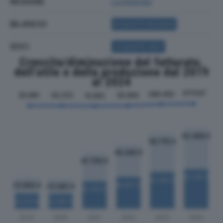
REGIONE
Lombardia
BILANCIO
ACQUISTA BILANCIO
SOCI
ACQUISTA SOCI
Crescita/diminuzione del fatturato,
dell'utile e della produzione dal 2019
al 2024