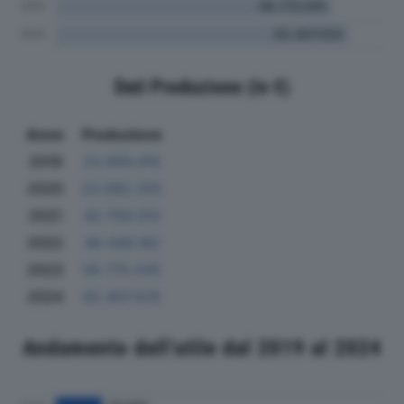
Dati Produzione (in €)
Anno
Produzione
2019
23.956.416
2020
23.082.255
2021
42.758.013
2022
49.446.182
2023
58.775.545
2024
62.407.525
Andamento dell'utile dal 2019 al 2024