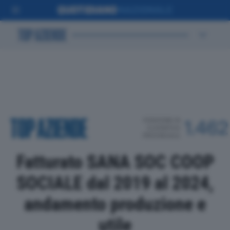
POSIZIONE IN
1.462
CLASSIFICA
PROVINCIALE
Fatturato SANA SOC COOP
SOCIALE dal 2019 al 2024,
andamento produzione e
utile