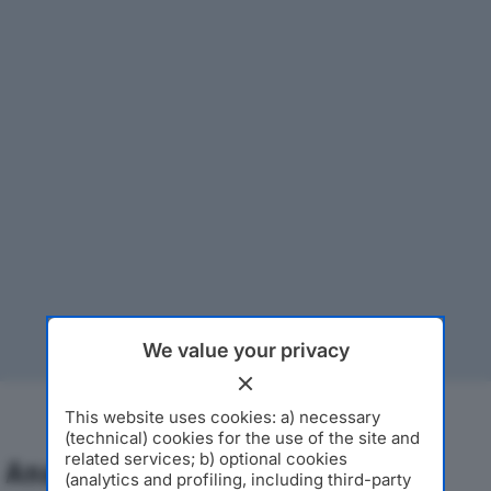
We value your privacy
This website uses cookies: a) necessary
(technical) cookies for the use of the site and
related services; b) optional cookies
Analisi Economica 2019-2024
(analytics and profiling, including third-party