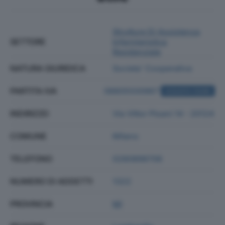
Strutture Di Assistenza
SETTORE
Infermieristica
Residenziale
NATURA GIURIDICA
Societa' Cooperativa
PARTITA IVA
08805500967
ACQUISTA VISURA
INDIRIZZO
Via Vittor Pisani 14 - 20124
COMUNE
Milano
TELEFONO
0280898706
NUMERO DI ADDETTI
1322
PROVINCIA
MI