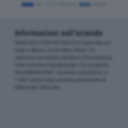
Informazioni sull’azienda
SANA SOC COOP SOCIALE è un'azienda con
sede a Milano, in Via Vittor Pisani 14,
operante nel settore Strutture Di Assistenza
Infermieristica Residenziale. Con la partita
IVA 08805500967, l'azienda si posiziona al
1.462° posto nella classifica provinciale di
Milano per fatturato.