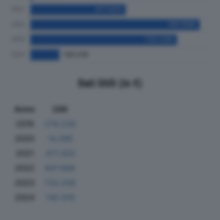
Dati Utili (in €)
Anno
Utili
2019
278.228
2020
14.286
2021
477.420
2022
847.696
2023
733.336
2024
145.019