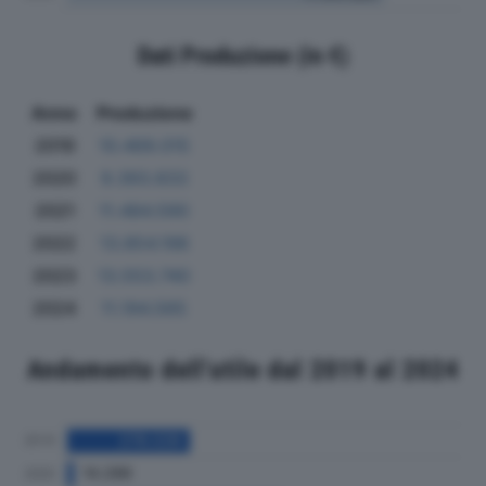
Dati Produzione (in €)
Anno
Produzione
2019
10.469.015
2020
9.393.833
2021
11.484.590
2022
13.854.198
2023
13.553.740
2024
11.194.565
Andamento dell'utile dal 2019 al 2024