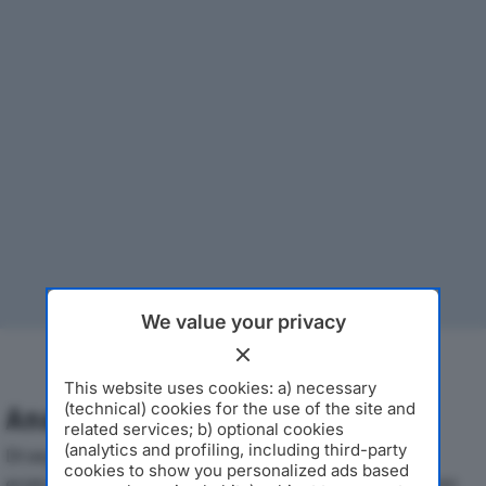
We value your privacy
This website uses cookies: a) necessary
(technical) cookies for the use of the site and
Analisi Economica 2019-2024
related services; b) optional cookies
(analytics and profiling, including third-party
Di seguito l'andamento dei principali indicatori
cookies to show you personalized ads based
economici di SAMMI-EXPORT SRLdal 2019 al 2024, con