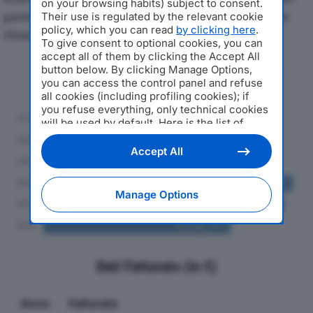
on your browsing habits) subject to consent.
particolare attenzione a fatturato, produzione e utile
Their use is regulated by the relevant cookie
policy, which you can read
by clicking here
.
d'esercizio.
To give consent to optional cookies, you can
accept all of them by clicking the Accept All
button below. By clicking Manage Options,
Andamento del fatturato dal 2019
you can access the control panel and refuse
al 2024
all cookies (including profiling cookies); if
you refuse everything, only technical cookies
will be used by default. Here is the list of
providers
. Cookie consent will be stored and
applied also to the other websites of
Accept All
Editoriale Nazionale and their subdomains. By
expressing your choice on this site, you will
therefore not be asked again on other
Manage Options
Editoriale Nazionale websites that use the
same consent management platform (CMP).
You can still modify or withdraw your choice
at any time through the “Privacy Settings”
section.
Dati Fatturato (in €)
Anno
Fatturato