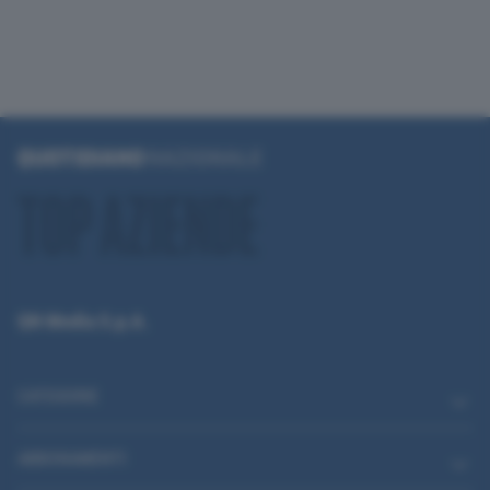
QN Media S.p.A.
CATEGORIE
ABBONAMENTI