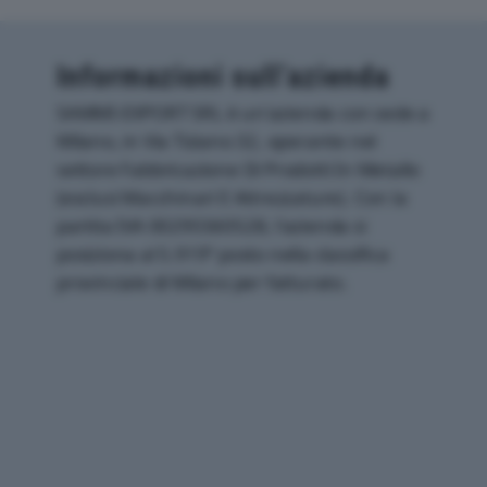
Informazioni sull’azienda
SAMMI-EXPORT SRL è un'azienda con sede a
Milano, in Via Tiziano 32, operante nel
settore Fabbricazione Di Prodotti In Metallo
(esclusi Macchinari E Attrezzature). Con la
partita IVA 00295560528, l'azienda si
posiziona al 5.919° posto nella classifica
provinciale di Milano per fatturato.