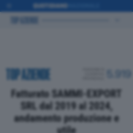
POSIZIONE IN
5.919
CLASSIFICA
PROVINCIALE
Fatturato SAMMI-EXPORT
SRL dal 2019 al 2024,
andamento produzione e
utile