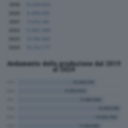
2019
10.326.920
2020
9.308.505
2021
11.612.140
2022
13.652.400
2023
13.148.060
2024
10.252.771
Andamento della produzione dal 2019
al 2024