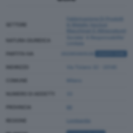
Fabbricazione Di Prodotti
SETTORE
In Metallo (esclusi
Macchinari E Attrezzature)
Societa' A Responsabilita'
NATURA GIURIDICA
Limitata
PARTITA IVA
00295560528
ACQUISTA VISURA
INDIRIZZO
Via Tiziano 32 - 20145
COMUNE
Milano
NUMERO DI ADDETTI
33
PROVINCIA
MI
REGIONE
Lombardia