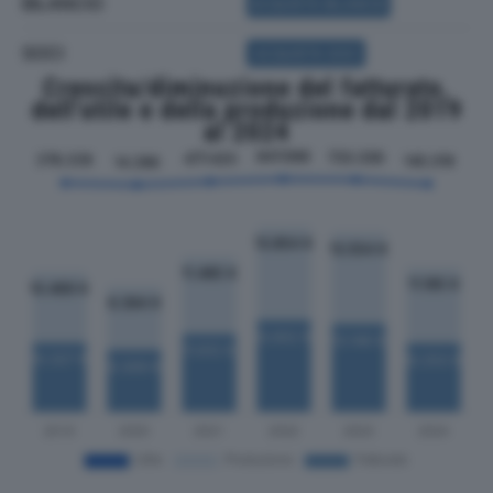
BILANCIO
ACQUISTA BILANCIO
SOCI
ACQUISTA SOCI
Crescita/diminuzione del fatturato,
dell'utile e della produzione dal 2019
al 2024