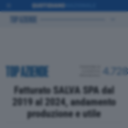
POSIZIONE IN
4.72
CLASSIFICA
PROVINCIALE
Fatturato SALVA SPA dal
2019 al 2024, andamento
produzione e utile