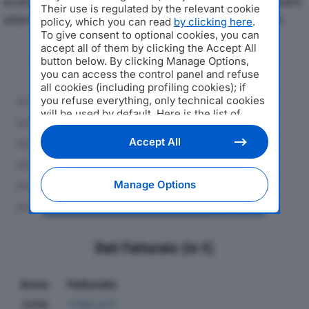
economici di SALVA SPAdal 2019 al 2024, con particolare
Their use is regulated by the relevant cookie
attenzione a fatturato, produzione e utile d'esercizio.
policy, which you can read
by clicking here
.
To give consent to optional cookies, you can
accept all of them by clicking the Accept All
Andamento del fatturato dal 2019
button below. By clicking Manage Options,
al 2024
you can access the control panel and refuse
all cookies (including profiling cookies); if
you refuse everything, only technical cookies
will be used by default. Here is the list of
providers
. Cookie consent will be stored and
applied also to the other websites of
Accept All
Editoriale Nazionale and their subdomains. By
expressing your choice on this site, you will
therefore not be asked again on other
Manage Options
Editoriale Nazionale websites that use the
same consent management platform (CMP).
You can still modify or withdraw your choice
at any time through the “Privacy Settings”
section.
Dati Fatturato (in €)
Anno
Fatturato
2019
7.183.677