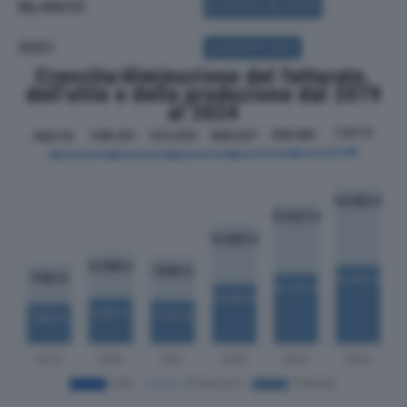
BILANCIO
ACQUISTA BILANCIO
SOCI
ACQUISTA SOCI
Crescita/diminuzione del fatturato,
dell'utile e della produzione dal 2019
al 2024