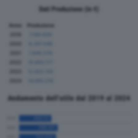
Dati Produzione (in €)
Anno
Produzione
2019
7.189.839
2020
8.297.548
2021
7.845.576
2022
10.693.177
2023
12.822.100
2024
14.093.218
Andamento dell'utile dal 2019 al 2024