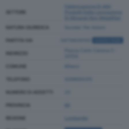
Fabbricazione Di Altri
SETTORE
Prodotti Della Lavorazione
Di Minerali Non Metalliferi
NATURA GIURIDICA
Societa' Per Azioni
PARTITA IVA
04739030155
ACQUISTA VISURA
Piazza Carlo Caneva 5 -
INDIRIZZO
20154
COMUNE
Milano
TELEFONO
0299055315
NUMERO DI ADDETTI
23
PROVINCIA
MI
REGIONE
Lombardia