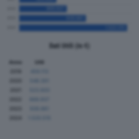
Dati Utili (in €)
Anno
Utili
2019
459.113
2020
548.301
2021
523.920
2022
669.937
2023
939.861
2024
1.520.515