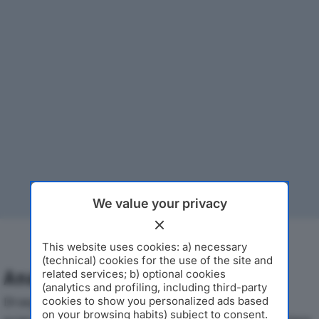
We value your privacy
This website uses cookies: a) necessary
(technical) cookies for the use of the site and
Analisi Economica 2019-2024
related services; b) optional cookies
(analytics and profiling, including third-party
Di seguito l'andamento dei principali indicatori
cookies to show you personalized ads based
on your browsing habits) subject to consent.