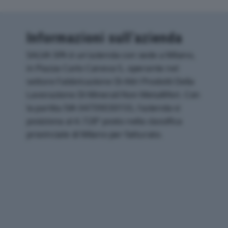
Informazioni sull’azienda
SALVA SPA è un'azienda con sede a Milano,
in Piazza Carlo Caneva 5, operante nel
settore Fabbricazione Di Altri Prodotti Della
Lavorazione Di Minerali Non Metalliferi. Con
la partita IVA 04739030155, l'azienda si
posiziona al 4.728° posto nella classifica
provinciale di Milano per fatturato.