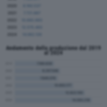
2020
8.160.537
2021
7.721.887
2022
10.692.693
2023
12.575.493
2024
14.062.126
Andamento della produzione dal 2019
al 2024