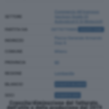
Commercio All'ingrosso
SETTORE
(escluso Quello Di
Autoveicoli E Di Motocicli)
PARTITA IVA
09776770969
ACQUISTA VISURA
Piazza Generale Armando
INDIRIZZO
Diaz 6
COMUNE
Milano
PROVINCIA
MI
REGIONE
Lombardia
BILANCIO
ACQUISTA BILANCIO
SOCI
ACQUISTA SOCI
Crescita/diminuzione del fatturato,
dell'utile e della produzione dal 2019