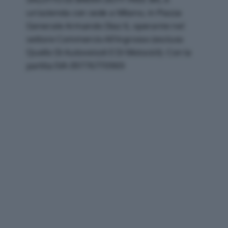
un'azienda con sede a Milano, in Piazza
Generale Armando Diaz 6, operante nel
settore Commercio All'ingrosso (escluso
Quello Di Autoveicoli E Di Motocicli). Con la
partita IVA 09776770969