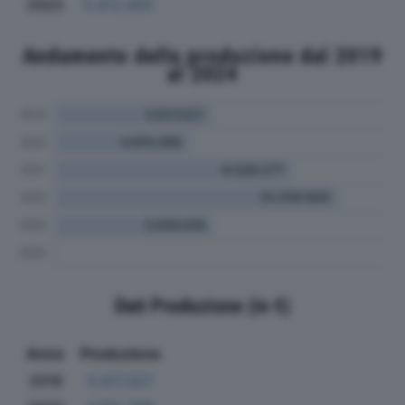
2023
5.612.855
Andamento della produzione dal 2019
al 2024
Dati Produzione (in €)
Anno
Produzione
2019
5.617.027