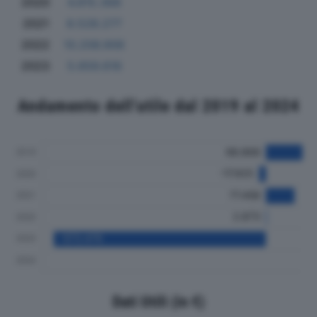
2020
4.815.368
2021
8.528.277
2022
10.206.906
2023
5.659.616
Andamento dell'utile dal 2019 al 2024
Dati Utili (in €)