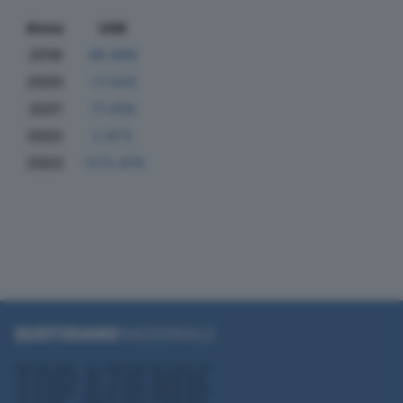
Anno
Utili
2019
98.868
2020
-17.925
2021
77.458
2022
2.873
2023
-573.479