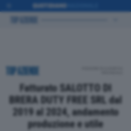
POSIZIONE IN CLASSIFICA
PROVINCIALE
Fatturato SALOTTO DI
BRERA DUTY FREE SRL dal
2019 al 2024, andamento
produzione e utile