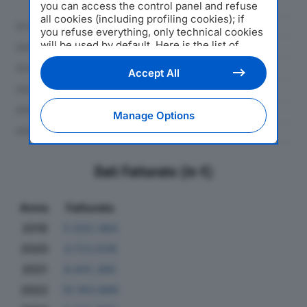
you can access the control panel and refuse
all cookies (including profiling cookies); if
you refuse everything, only technical cookies
will be used by default. Here is the list of
providers
. Cookie consent will be stored and
applied also to the other websites of
Accept All
Editoriale Nazionale and their subdomains. By
expressing your choice on this site, you will
therefore not be asked again on other
Manage Options
Editoriale Nazionale websites that use the
same consent management platform (CMP).
You can still modify or withdraw your choice
at any time through the “Privacy Settings”
Dati Fatturato (in €)
section.
Anno
Fatturato
2019
5.502.484
2020
4.723.638
2021
8.641.365
2022
10.193.889