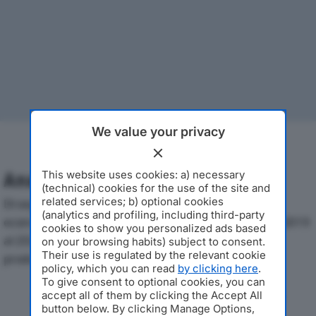
We value your privacy
This website uses cookies: a) necessary
Analisi Economica 2019-2024
(technical) cookies for the use of the site and
related services; b) optional cookies
Di seguito l'andamento dei principali indicatori
(analytics and profiling, including third-party
economici di SALOTTO DI BRERA DUTY FREE SRLdal 2019
cookies to show you personalized ads based
al 2024, con particolare attenzione a fatturato,
on your browsing habits) subject to consent.
Their use is regulated by the relevant cookie
produzione e utile d'esercizio.
policy, which you can read
by clicking here
.
To give consent to optional cookies, you can
Andamento del fatturato dal 2019
accept all of them by clicking the Accept All
button below. By clicking Manage Options,
al 2024