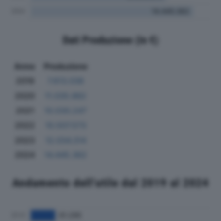
Dati Produzione (in €)
Anno
Produzione
2019
7.613.038
2020
11.035.882
2021
10.030.247
2022
10.507.573
2023
12.034.314
2024
14.445.362
Andamento dell'utile dal 2019 al 2024