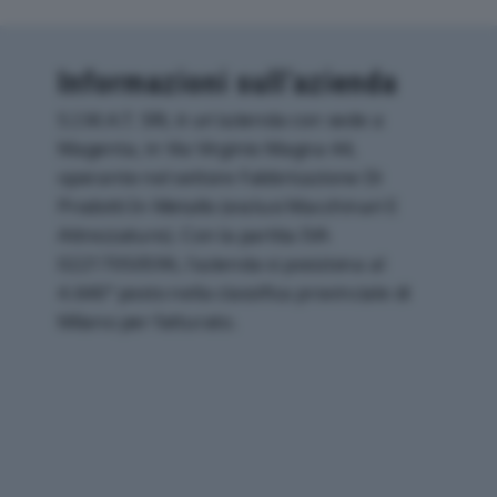
Informazioni sull’azienda
S.I.M.A.T. SRL è un'azienda con sede a
Magenta, in Via Virginio Magna 44,
operante nel settore Fabbricazione Di
Prodotti In Metallo (esclusi Macchinari E
Attrezzature). Con la partita IVA
02217050596, l'azienda si posiziona al
4.646° posto nella classifica provinciale di
Milano per fatturato.