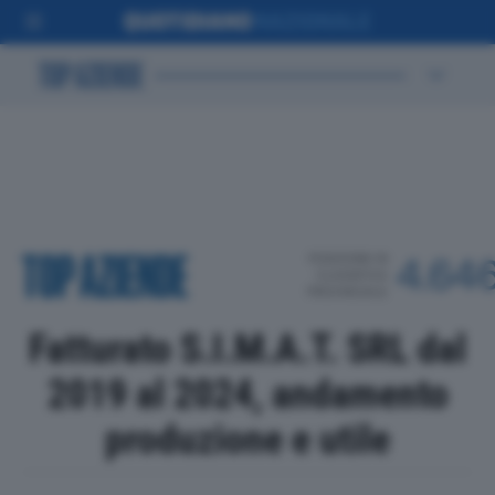
POSIZIONE IN
4.64
CLASSIFICA
PROVINCIALE
Fatturato S.I.M.A.T. SRL dal
2019 al 2024, andamento
produzione e utile