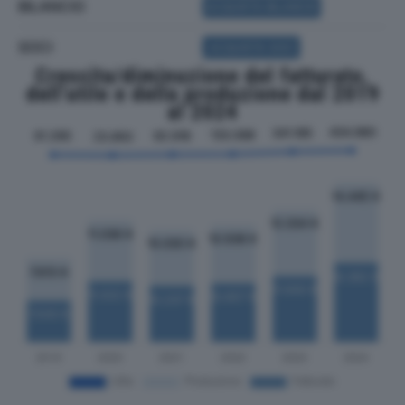
BILANCIO
ACQUISTA BILANCIO
SOCI
ACQUISTA SOCI
Crescita/diminuzione del fatturato,
dell'utile e della produzione dal 2019
al 2024