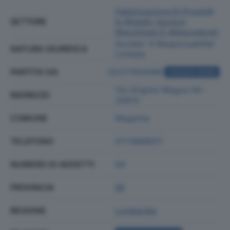
Fabbricazione Di Prodotti
SETTORE
In Metallo (esclusi
Macchinari E Attrezzature)
Societa' A Responsabilita'
NATURA GIURIDICA
Limitata
PARTITA IVA
02217050596
ACQUISTA VISURA
Via Virginio Magna 44 -
INDIRIZZO
20013
COMUNE
Magenta
TELEFONO
0773869017
NUMERO DI ADDETTI
64
PROVINCIA
MI
REGIONE
Lombardia