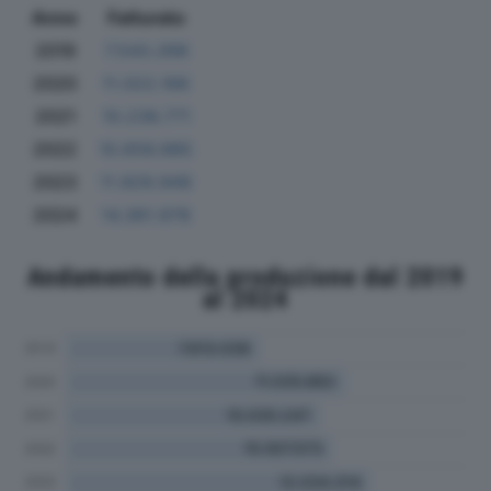
Anno
Fatturato
2019
7.543.268
2020
11.022.166
2021
10.236.771
2022
10.656.985
2023
11.929.949
2024
14.361.978
Andamento della produzione dal 2019
al 2024