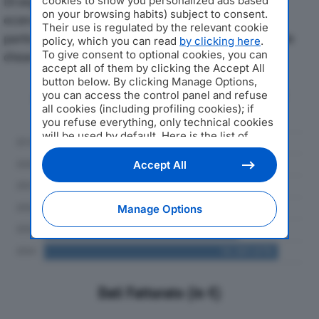
Di seguito l'andamento dei principali indicatori
cookies to show you personalized ads based
on your browsing habits) subject to consent.
economici di S.I.M.A.T. SRLdal 2019 al 2024, con
Their use is regulated by the relevant cookie
particolare attenzione a fatturato, produzione e utile
policy, which you can read
by clicking here
.
To give consent to optional cookies, you can
d'esercizio.
accept all of them by clicking the Accept All
button below. By clicking Manage Options,
Andamento del fatturato dal 2019
you can access the control panel and refuse
al 2024
all cookies (including profiling cookies); if
you refuse everything, only technical cookies
will be used by default. Here is the list of
providers
. Cookie consent will be stored and
applied also to the other websites of
Accept All
Editoriale Nazionale and their subdomains. By
expressing your choice on this site, you will
therefore not be asked again on other
Manage Options
Editoriale Nazionale websites that use the
same consent management platform (CMP).
You can still modify or withdraw your choice
at any time through the “Privacy Settings”
section.
Dati Fatturato (in €)