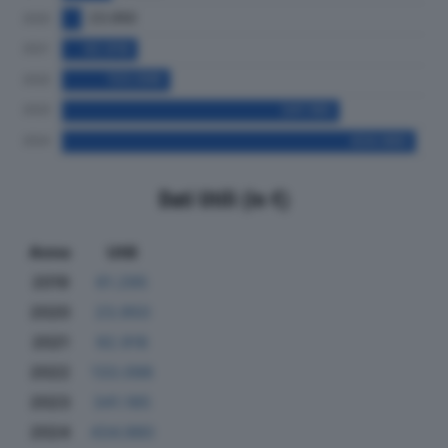
Dati Utili (in €)
Anno
Utili
2019
61.295
2020
23.950
2021
92.918
2022
133.098
2023
341.185
2024
434.980