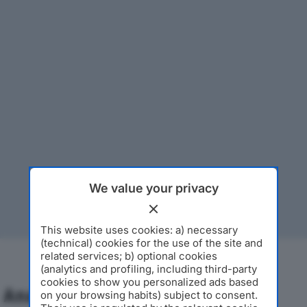
We value your privacy
This website uses cookies: a) necessary
(technical) cookies for the use of the site and
related services; b) optional cookies
(analytics and profiling, including third-party
cookies to show you personalized ads based
Analisi Economica 2019-2024
on your browsing habits) subject to consent.