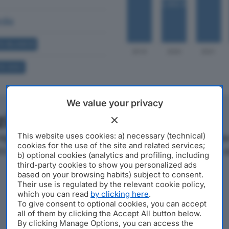
dia
A BILANCIO
A SOCI
We value your privacy
azienda
This website uses cookies: a) necessary (technical)
gnate, in Via Galileo Galilei 34, operante nel settore Fabb
cookies for the use of the site and related services;
5570420967, l'azienda si posiziona al 10.658° posto nella cl
b) optional cookies (analytics and profiling, including
third-party cookies to show you personalized ads
based on your browsing habits) subject to consent.
Their use is regulated by the relevant cookie policy,
which you can read
by clicking here
.
To give consent to optional cookies, you can accept
all of them by clicking the Accept All button below.
By clicking Manage Options, you can access the