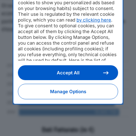
cookies to show you personalized ads based
Di seguito l'andamento dei principali indicatori
on your browsing habits) subject to consent.
economici di R&L BIBITE SRLdal 2019 al 2024, con
Their use is regulated by the relevant cookie
policy, which you can read
by clicking here
.
particolare attenzione a fatturato, produzione e utile
To give consent to optional cookies, you can
d'esercizio.
accept all of them by clicking the Accept All
button below. By clicking Manage Options,
you can access the control panel and refuse
Andamento del fatturato dal 2019
all cookies (including profiling cookies); if
al 2024
you refuse everything, only technical cookies
will be used by default. Here is the list of
providers
. Cookie consent will be stored and
applied also to the other websites of
Accept All
Editoriale Nazionale and their subdomains. By
expressing your choice on this site, you will
therefore not be asked again on other
Manage Options
Editoriale Nazionale websites that use the
same consent management platform (CMP).
You can still modify or withdraw your choice
at any time through the “Privacy Settings”
section.
Dati Fatturato (in €)