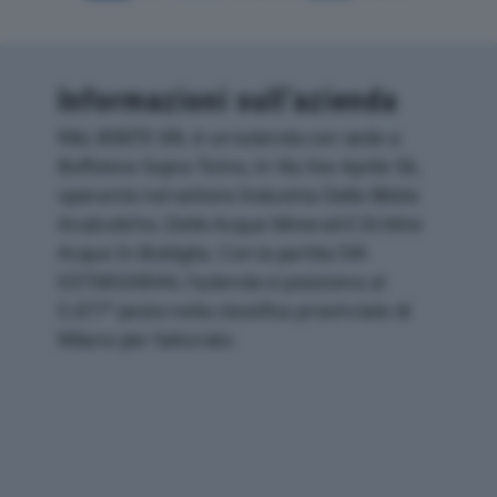
Informazioni sull’azienda
R&L BIBITE SRL è un'azienda con sede a
Boffalora Sopra Ticino, in Via Xxv Aprile 56,
operante nel settore Industria Delle Bibite
Analcoliche, Delle Acque Minerali E Di Altre
Acque In Bottiglia. Con la partita IVA
03738500044, l'azienda si posiziona al
5.677° posto nella classifica provinciale di
Milano per fatturato.