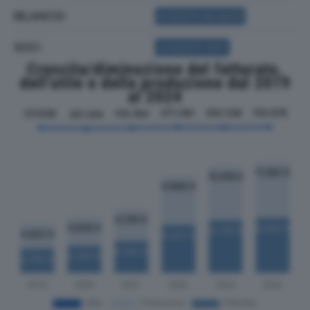
BILANCIO
ACQUISTA BILANCIO
SOCI
ACQUISTA SOCI
Crescita/diminuzione del fatturato,
dell'utile e della produzione dal 2019
al 2024