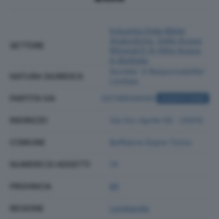
Industria Delle Bibite
Analcoliche, Delle Acque
SETTORE
Minerali E Di Altre Acque
In Bottiglia
Societa' A Responsabilita'
NATURA GIURIDICA
Limitata
PARTITA IVA
03738500044
ACQUISTA VISURA
INDIRIZZO
Via Xxv Aprile 56 - 20010
COMUNE
Boffalora Sopra Ticino
NUMERO DI ADDETTI
14
PROVINCIA
MI
REGIONE
Lombardia