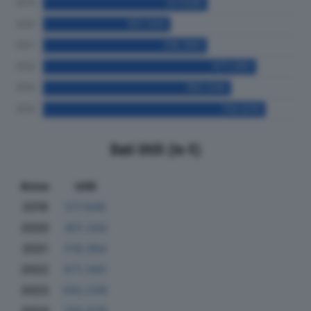
Dati Utili (in €)
Anno
Utili
2019
517.648
2020
401.344
2021
516.394
2022
671.280
2023
592.036