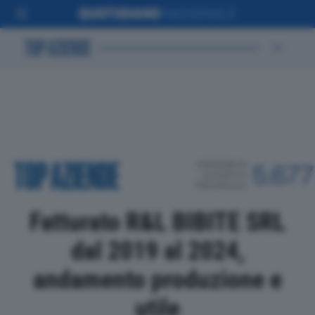
POSIZIONE IN
5.677
CLASSIFICA
PROVINCIALE
Fatturato R&L BIBITE SRL
dal 2019 al 2024,
andamento produzione e
utile