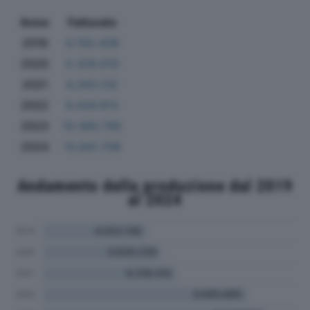
Anno
Fatturato
2019
4.793.439
2020
5.329.610
2021
6.293.132
2022
9.426.913
2023
10.360.795
2024
10.841.708
Andamento della produzione dal 2019
al 2024