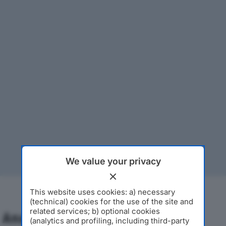
We value your privacy
This website uses cookies: a) necessary
(technical) cookies for the use of the site and
related services; b) optional cookies
Analisi Economica 2019-2024
(analytics and profiling, including third-party