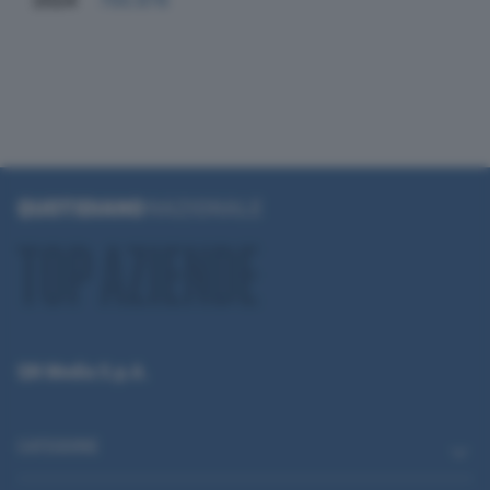
2024
700.878
QN Media S.p.A.
CATEGORIE