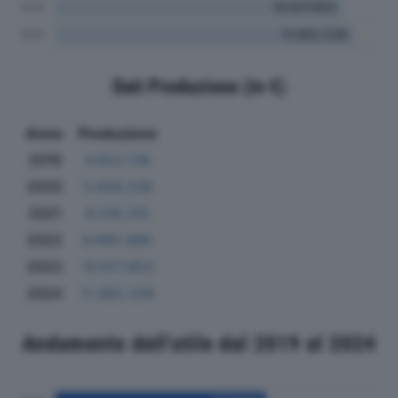
Dati Produzione (in €)
Anno
Produzione
2019
4.922.136
2020
5.626.239
2021
6.318.315
2022
9.665.885
2023
10.617.853
2024
11.062.228
Andamento dell'utile dal 2019 al 2024