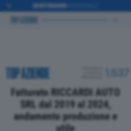
POSIZIONE IN
1.537
CLASSIFICA
PROVINCIALE
Fatturato RICCARDI AUTO
SRL dal 2019 al 2024,
andamento produzione e
utile