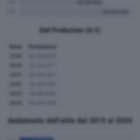
Dati Produzione (in €)
Anno
Produzione
2019
30.409.055
2020
32.123.417
2021
29.945.657
2022
32.443.190
2023
44.190.990
2024
58.420.469
Andamento dell'utile dal 2019 al 2024