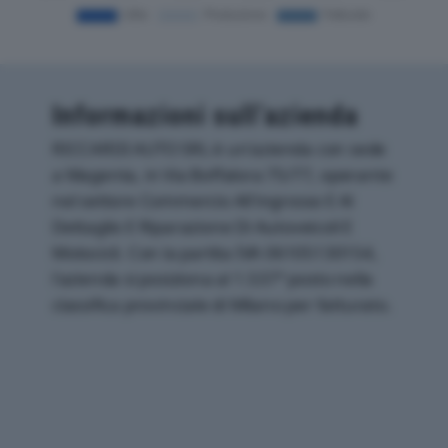
Informazioni sull’azienda
RICCARDI AUTO SRL è un'azienda con sede
a Magenta, in Via Boffalora 75/77, operante
nel settore Commercio All'ingrosso E Al
Dettaglio E Riparazione Di Autoveicoli E
Motocicli. Con la partita IVA 06105130154,
l'azienda si posiziona al 1.537° posto nella
classifica provinciale di Milano per fatturato.