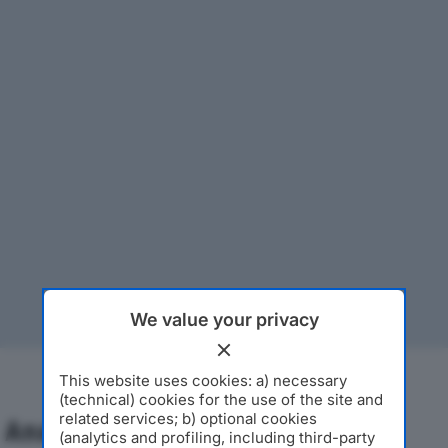
We value your privacy
This website uses cookies: a) necessary
(technical) cookies for the use of the site and
related services; b) optional cookies
Analisi Economica 2019-2024
(analytics and profiling, including third-party