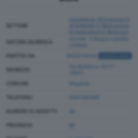
Commercio All'ingrosso E
SETTORE
Al Dettaglio E Riparazione
Di Autoveicoli E Motocicli
Societa' A Responsabilita'
NATURA GIURIDICA
Limitata
PARTITA IVA
06105130154
ACQUISTA VISURA
Via Boffalora 75/77 -
INDIRIZZO
20013
COMUNE
Magenta
TELEFONO
0297290499
NUMERO DI ADDETTI
69
PROVINCIA
MI