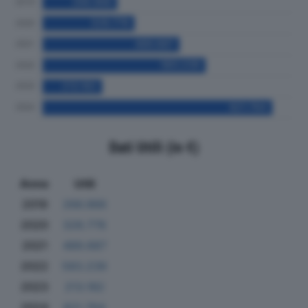
Dati Utili (in €)
Anno
Utili
2019
266.966
2020
328.778
2021
489.687
2022
583.239
2023
213.182
2024
821.764