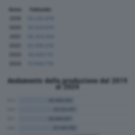
Anno
Fatturato
2019
29.242.676
2020
30.524.970
2021
28.324.204
2022
32.026.235
2023
43.643.113
2024
57.644.776
Andamento della produzione dal 2019
al 2024