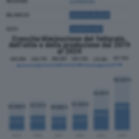
REGIONE
Lombardia
BILANCIO
ACQUISTA BILANCIO
SOCI
ACQUISTA SOCI
Crescita/diminuzione del fatturato,
dell'utile e della produzione dal 2019
al 2024