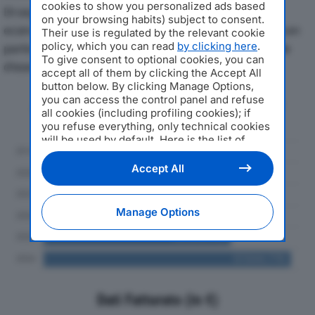
cookies to show you personalized ads based
Di seguito l'andamento dei principali indicatori
on your browsing habits) subject to consent.
economici di RICCARDI AUTO SRLdal 2019 al 2024, con
Their use is regulated by the relevant cookie
policy, which you can read
by clicking here
.
particolare attenzione a fatturato, produzione e utile
To give consent to optional cookies, you can
d'esercizio.
accept all of them by clicking the Accept All
button below. By clicking Manage Options,
you can access the control panel and refuse
Andamento del fatturato dal 2019
all cookies (including profiling cookies); if
al 2024
you refuse everything, only technical cookies
will be used by default. Here is the list of
providers
. Cookie consent will be stored and
applied also to the other websites of
Accept All
Editoriale Nazionale and their subdomains. By
expressing your choice on this site, you will
therefore not be asked again on other
Manage Options
Editoriale Nazionale websites that use the
same consent management platform (CMP).
You can still modify or withdraw your choice
at any time through the “Privacy Settings”
section.
Dati Fatturato (in €)