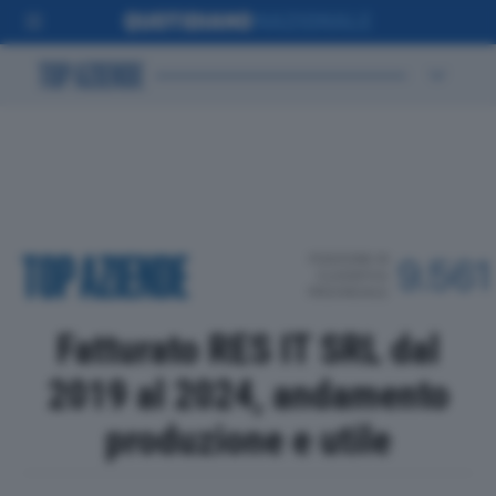
POSIZIONE IN
9.561
CLASSIFICA
PROVINCIALE
Fatturato RES IT SRL dal
2019 al 2024, andamento
produzione e utile