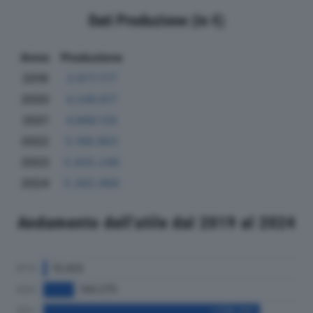
Dati Produzione (in €)
Anno
Produzione
2019
3.977.777
2020
4.246.917
2021
4.866.126
2022
5.198.863
2023
5.925.246
2024
5.382.968
Andamento dell'utile dal 2019 al 2024