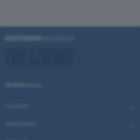
QN Media S.p.A.
CATEGORIE
ABBONAMENTI