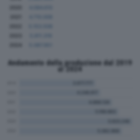
2020
4.084.610
2021
4.710.008
2022
5.153.508
2023
5.811.319
2024
5.087.951
Andamento della produzione dal 2019
al 2024