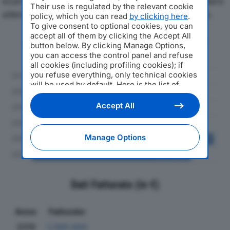
economici di RES IT SRLdal 2019 al 2024, con particolare
Their use is regulated by the relevant cookie
attenzione a fatturato, produzione e utile d'esercizio.
policy, which you can read
by clicking here
.
To give consent to optional cookies, you can
accept all of them by clicking the Accept All
Andamento del fatturato dal 2019
button below. By clicking Manage Options,
al 2024
you can access the control panel and refuse
all cookies (including profiling cookies); if
you refuse everything, only technical cookies
will be used by default. Here is the list of
providers
. Cookie consent will be stored and
applied also to the other websites of
Accept All
Editoriale Nazionale and their subdomains. By
expressing your choice on this site, you will
therefore not be asked again on other
Manage Options
Editoriale Nazionale websites that use the
same consent management platform (CMP).
You can still modify or withdraw your choice
at any time through the “Privacy Settings”
section.
Dati Fatturato (in €)
Anno
Fatturato
2019
3.880.694