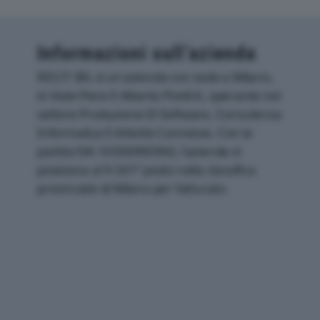
Informazioni sull’azienda
RES IT SRL è un'azienda con sede a Milano,
in Viale Piero E Alberto Pirelli 6, operante nel
settore Produzione Di Software, Consulenza
Informatica E Attività Connesse. Con la
partita IVA 10306990960, l'azienda si
posiziona al 9.561° posto nella classifica
provinciale di Milano per fatturato.