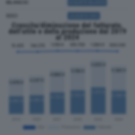
BILANCIO
ACQUISTA BILANCIO
SOCI
ACQUISTA SOCI
Crescita/diminuzione del fatturato,
dell'utile e della produzione dal 2019
al 2024