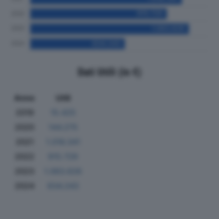
Dati Utili (in €)
Anno
Utili
2019
15.425
2020
144.275
2021
1.016.341
2022
915.729
2023
1.063.626
2024
634.243