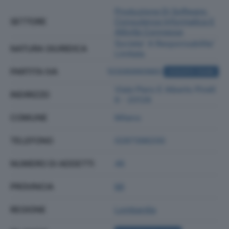
Produzione Di Software,
SETTORE
Consulenza Informatica E
Attività Connesse
Societa' A Responsabilita'
NATURA GIURIDICA
Limitata
PARTITA IVA
10306990960
ACQUISTA VISURA
Viale Piero E Alberto Pirelli
INDIRIZZO
6 - 20126
COMUNE
Milano
TELEFONO
0287398200
NUMERO DI ADDETTI
46
PROVINCIA
MI
REGIONE
Lombardia