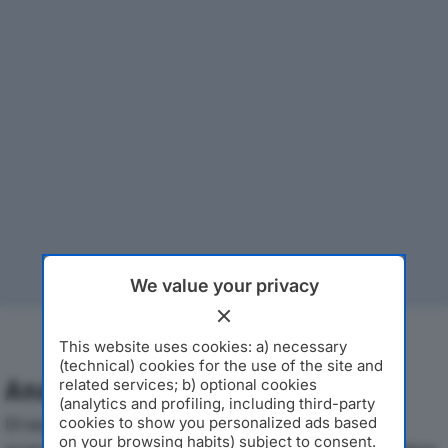
We value your privacy
This website uses cookies: a) necessary
(technical) cookies for the use of the site and
Analisi Economica 2019-2024
related services; b) optional cookies
(analytics and profiling, including third-party
Di seguito l'andamento dei principali indicatori
cookies to show you personalized ads based
on your browsing habits) subject to consent.