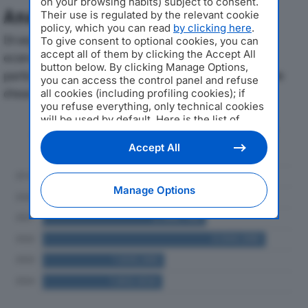
on your browsing habits) subject to consent.
Analisi Economica 2019-2024
Their use is regulated by the relevant cookie
policy, which you can read
by clicking here
.
Di seguito l'andamento dei principali indicatori
To give consent to optional cookies, you can
accept all of them by clicking the Accept All
economici di RED & BLUE SRLdal 2019 al 2024, con
button below. By clicking Manage Options,
particolare attenzione a fatturato, produzione e utile
you can access the control panel and refuse
d'esercizio.
all cookies (including profiling cookies); if
you refuse everything, only technical cookies
will be used by default. Here is the list of
Andamento del fatturato dal 2019
providers
. Cookie consent will be stored and
al 2024
applied also to the other websites of
Accept All
Editoriale Nazionale and their subdomains. By
expressing your choice on this site, you will
therefore not be asked again on other
Manage Options
Editoriale Nazionale websites that use the
same consent management platform (CMP).
You can still modify or withdraw your choice
at any time through the “Privacy Settings”
section.