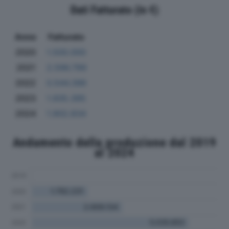
Dati Fatturato (in €)
Anno
Fatturato
2020
1.500.000
2021
2.596.799
2022
3.544.396
2023
1.935.395
2024
1.902.834
Andamento della produzione dal 2019
al 2024