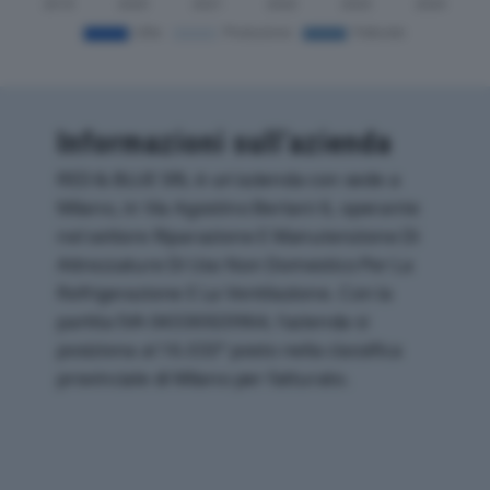
Informazioni sull’azienda
RED & BLUE SRL è un'azienda con sede a
Milano, in Via Agostino Bertani 6, operante
nel settore Riparazione E Manutenzione Di
Attrezzature Di Uso Non Domestico Per La
Refrigerazione E La Ventilazione. Con la
partita IVA 04336920964, l'azienda si
posiziona al 16.033° posto nella classifica
provinciale di Milano per fatturato.