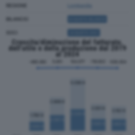
REGIONE
Lombardia
BILANCIO
ACQUISTA BILANCIO
SOCI
ACQUISTA SOCI
Crescita/diminuzione del fatturato,
dell'utile e della produzione dal 2019
al 2024