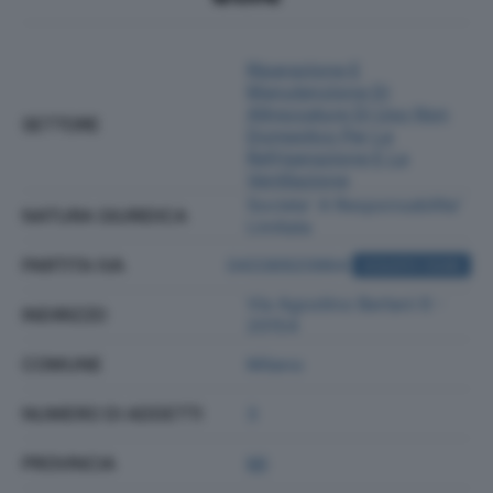
Riparazione E
Manutenzione Di
Attrezzature Di Uso Non
SETTORE
Domestico Per La
Refrigerazione E La
Ventilazione
Societa' A Responsabilita'
NATURA GIURIDICA
Limitata
PARTITA IVA
04336920964
ACQUISTA VISURA
Via Agostino Bertani 6 -
INDIRIZZO
20154
COMUNE
Milano
NUMERO DI ADDETTI
3
PROVINCIA
MI