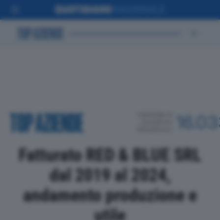
POSIZIONE IN
16.0
CLASSIFICA
PROVINCIALE
Fatturato RED & BLUE SRL
dal 2019 al 2024,
andamento produzione e
utile