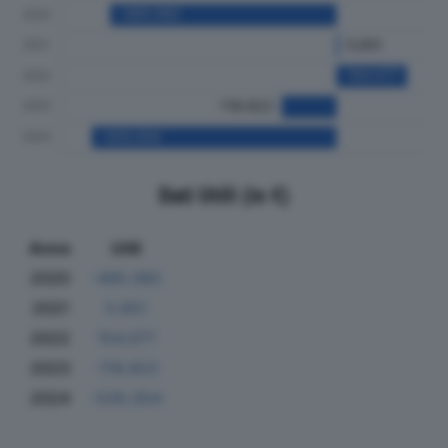
Dati Utili (in €)
Anno
Utili
2020
-495.082
2021
5.651
2022
154.077
2023
-119.822
2024
-535.054