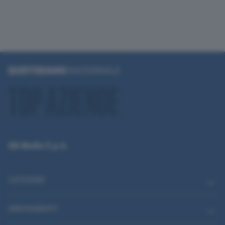
QN Media S.p.A.
CATEGORIE
ABBONAMENTI