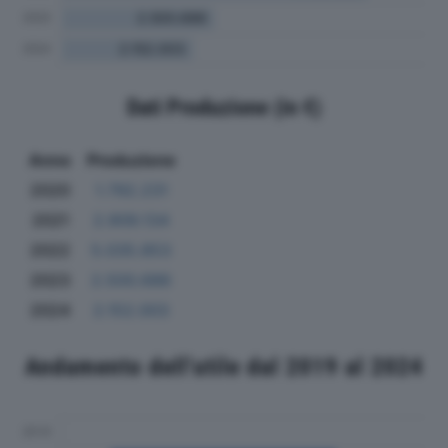
Dati Produzione (in €)
Anno
Produzione
2020
1.792.231
2021
2.909.134
2022
5.035.853
2023
2.500.686
2024
2.152.003
Andamento dell'utile dal 2019 al 2024