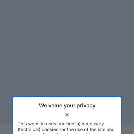
We value your privacy
This website uses cookies: a) necessary
(technical) cookies for the use of the site and