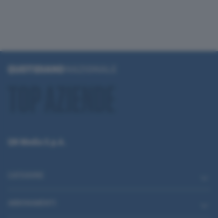
QN Media S.p.A.
CATEGORIE
ABBONAMENTI