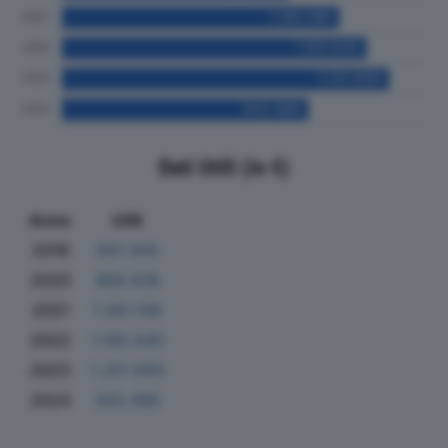
Dati Utili (in €)
Anno
Utili
2019
947.359
2020
868.938
2021
1.061.198
2022
1.165.640
2023
1.251.669
2024
943.486