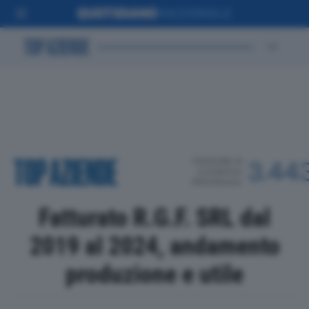
POSIZIONE IN
3.44
CLASSIFICA
PROVINCIALE
Fatturato R.G.F. SRL dal
2019 al 2024, andamento
produzione e utile