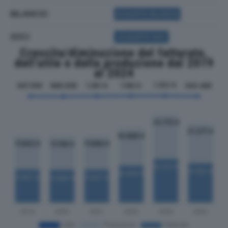
BILANCIO
ACQUISTA BILANCIO
SOCI
ACQUISTA SOCI
Crescita/diminuzione del fatturato,
dell'utile e della produzione dal 2019
al 2024