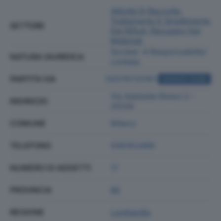
Attività Di Raccolta,
Trattamento E Smaltimento
SETTORE
Dei Rifiuti; Recupero Dei
Materiali
Societa' A Responsabilita'
NATURA GIURIDICA
Limitata
PARTITA IVA
02079720161
ACQUISTA VISURA
Via Adelaide Ristori 2 -
INDIRIZZO
20129
COMUNE
Milano
TELEFONO
036352499
NUMERO DI ADDETTI
17
PROVINCIA
MI
REGIONE
Lombardia