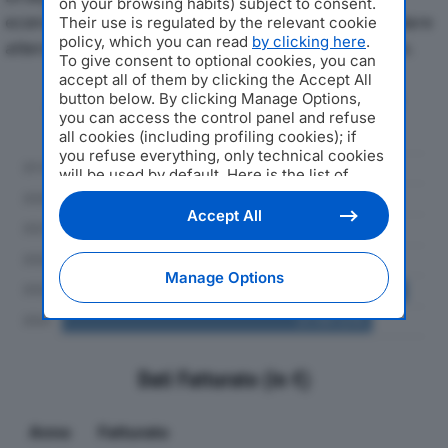
on your browsing habits) subject to consent.
economici di R.G.F. SRLdal 2019 al 2024, con particolare
Their use is regulated by the relevant cookie
policy, which you can read
by clicking here
.
attenzione a fatturato, produzione e utile d'esercizio.
To give consent to optional cookies, you can
accept all of them by clicking the Accept All
Andamento del fatturato dal 2019
button below. By clicking Manage Options,
you can access the control panel and refuse
al 2024
all cookies (including profiling cookies); if
you refuse everything, only technical cookies
will be used by default. Here is the list of
providers
. Cookie consent will be stored and
applied also to the other websites of
Accept All
Editoriale Nazionale and their subdomains. By
expressing your choice on this site, you will
therefore not be asked again on other
Manage Options
Editoriale Nazionale websites that use the
same consent management platform (CMP).
You can still modify or withdraw your choice
at any time through the “Privacy Settings”
section.
Dati Fatturato (in €)
Anno
Fatturato