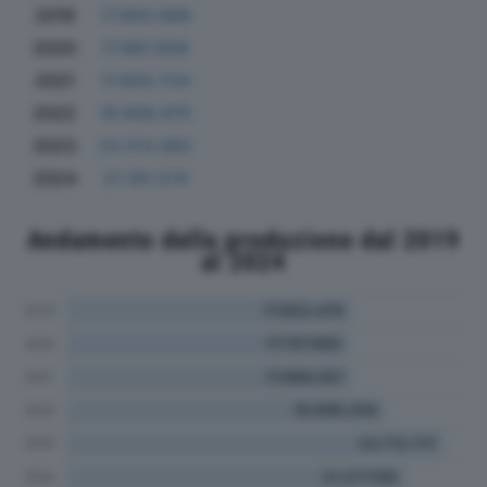
2019
17.850.668
2020
17.667.856
2021
17.820.724
2022
19.908.975
2023
23.513.082
2024
21.191.574
Andamento della produzione dal 2019
al 2024