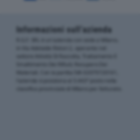
Informazioni sull’azienda
R.G.F. SRL è un'azienda con sede a Milano,
in Via Adelaide Ristori 2, operante nel
settore Attività Di Raccolta, Trattamento E
Smaltimento Dei Rifiuti; Recupero Dei
Materiali. Con la partita IVA 02079720161,
l'azienda si posiziona al 3.443° posto nella
classifica provinciale di Milano per fatturato.