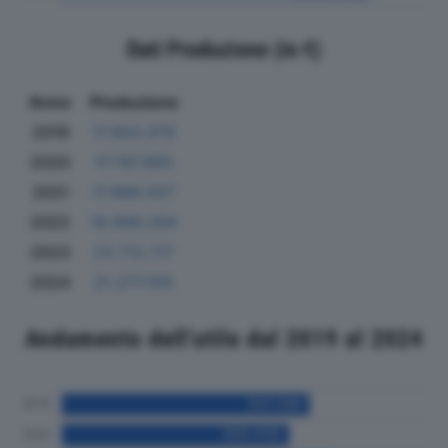
Dati Produzione (in €)
Anno
Produzione
2019
17.903.479
2020
17.747.960
2021
17.888.557
2022
19.998.294
2023
23.712.717
2024
21.277.159
Andamento dell'utile dal 2019 al 2024