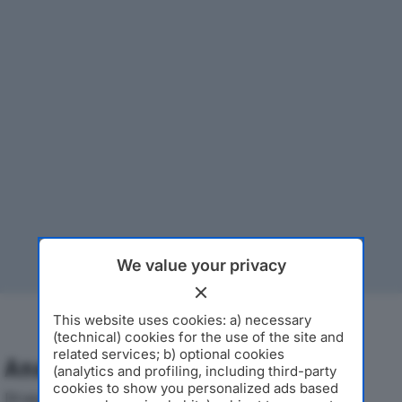
We value your privacy
This website uses cookies: a) necessary
(technical) cookies for the use of the site and
related services; b) optional cookies
Analisi Economica 2019-2024
(analytics and profiling, including third-party
cookies to show you personalized ads based
Di seguito l'andamento dei principali indicatori