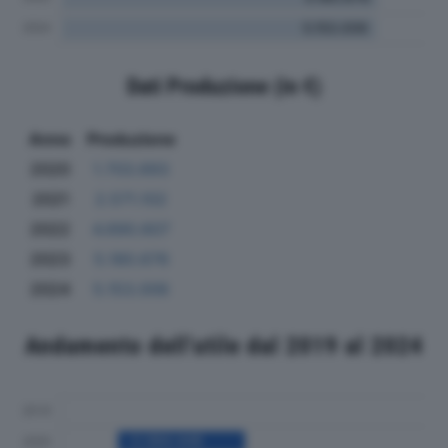
Dati Produzione (in €)
Anno
Produzione
2020
1.703.693
2021
2.571.102
2022
4.690.607
2023
5.180.676
2024
5.153.006
Andamento dell'utile dal 2019 al 2024