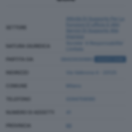
Attività Di Supporto Per Le
Funzioni D'ufficio E Altri
SETTORE
Servizi Di Supporto Alle
Imprese
Societa' A Responsabilita'
NATURA GIURIDICA
Limitata
PARTITA IVA
08420030960
ACQUISTA VISURA
INDIRIZZO
Via Valbrona 4 - 20125
COMUNE
Milano
TELEFONO
0294759090
NUMERO DI ADDETTI
41
PROVINCIA
MI