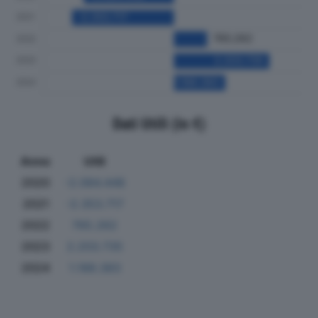
Dati Utili (in €)
Anno
Utili
2020
-2.084.448
2021
-2.353.717
2022
765.262
2023
2.203.735
2024
1.188.383