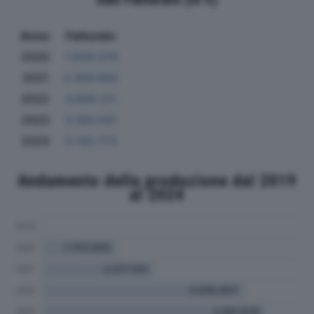
Anno
Fatturato
2020
1.658.579
2021
2.456.662
2022
4.669.211
2023
5.160.541
2024
5.145.773
Andamento della produzione dal 2019
al 2024