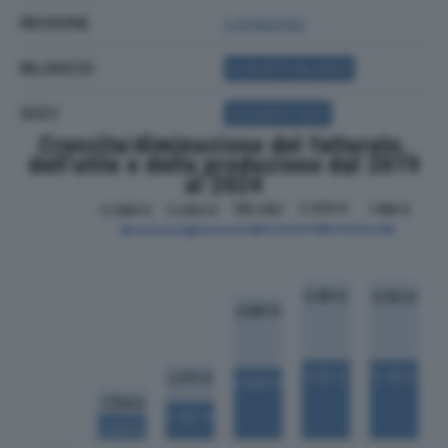
REGIONE
Lombardia
BILANCIO
ACQUISTA BILANCIO
SOCI
ACQUISTA SOCI
Crescita/diminuzione del fatturato,
dell'utile e della produzione dal 2019
al 2024