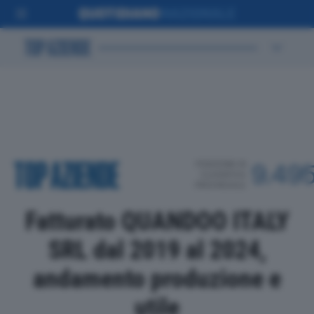
POSIZIONE IN
9.49
CLASSIFICA
PROVINCIALE
Fatturato QUANDOO ITALY
SRL dal 2019 al 2024,
andamento produzione e
utile