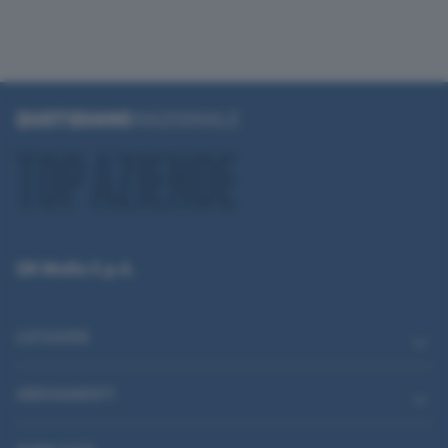
QN Media S.p.A.
CATEGORIE
ABBONAMENTI