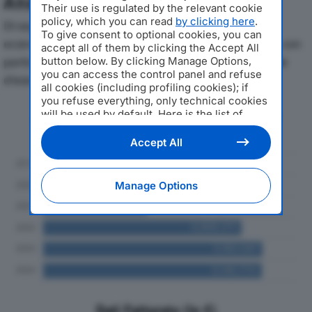
Analisi Economica 2019-2024
Their use is regulated by the relevant cookie
policy, which you can read
by clicking here
.
Di seguito l'andamento dei principali indicatori
To give consent to optional cookies, you can
economici di QUANDOO ITALY SRLdal 2019 al 2024, con
accept all of them by clicking the Accept All
particolare attenzione a fatturato, produzione e utile
button below. By clicking Manage Options,
you can access the control panel and refuse
d'esercizio.
all cookies (including profiling cookies); if
you refuse everything, only technical cookies
will be used by default. Here is the list of
Andamento del fatturato dal 2019
providers
. Cookie consent will be stored and
al 2024
applied also to the other websites of
Accept All
Editoriale Nazionale and their subdomains. By
expressing your choice on this site, you will
therefore not be asked again on other
Manage Options
Editoriale Nazionale websites that use the
same consent management platform (CMP).
You can still modify or withdraw your choice
at any time through the “Privacy Settings”
section.
Dati Fatturato (in €)