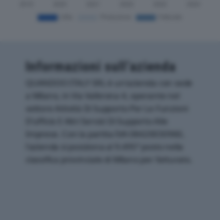
Informazioni sull’azienda
QUANDOO ITALY SRL è un'azienda con sede
a Milano, in Via Valbrona 4, operante nel
settore Attività Di Supporto Per Le Funzioni
D'ufficio E Altri Servizi Di Supporto Alle
Imprese. Con la partita IVA 08420030960,
l'azienda si posiziona al 9.495° posto nella
classifica provinciale di Milano per fatturato.