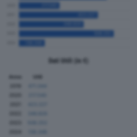
Dati Utili (in €)
Anno
Utili
2019
471.044
2020
217.540
2021
423.227
2022
346.826
2023
508.252
2024
138.346