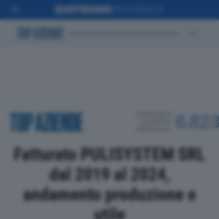
POSIZIONE IN
6.82
CLASSIFICA
PROVINCIALE
Fatturato PULISYSTEM SRL
dal 2019 al 2024,
andamento produzione e
utile