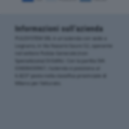
Informazioni sull’azienda
PULISYSTEM SRL è un'azienda con sede a
Legnano, in Via Nazario Sauro 52, operante
nel settore Pulizia Generale (non
Specializzata) Di Edifici. Con la partita IVA
03608430967, l'azienda si posiziona al
6.823° posto nella classifica provinciale di
Milano per fatturato.