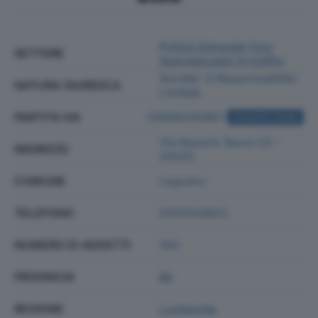
Pulizia Generale (non
SETTORE
Specializzata) Di Edifici
Societa' A Responsabilita'
NATURA GIURIDICA
Limitata
PARTITA IVA
03608430967
ACQUISTA VISURA
Via Nazario Sauro 52 -
INDIRIZZO
20025
COMUNE
Legnano
TELEFONO
0331543653
NUMERO DI ADDETTI
352
PROVINCIA
MI
REGIONE
Lombardia