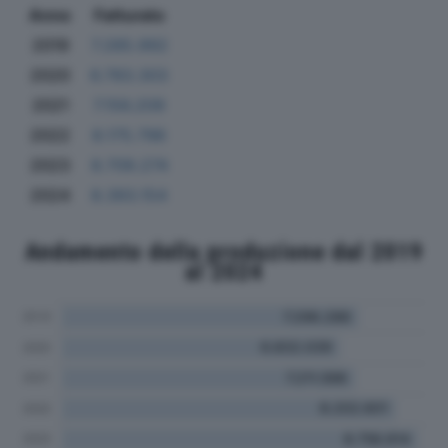
Anno
Fatturato
2019
7.285.992
2020
6.783.303
2021
7.156.209
2022
8.175.796
2023
8.709.274
2024
8.393.154
Andamento della produzione dal 2019
al 2024