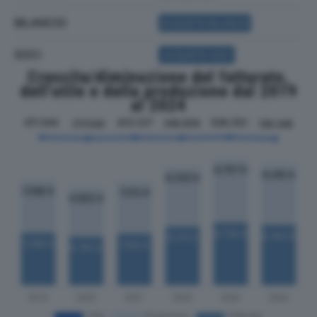
BILANCIO
ACQUISTA BILANCIO
SOCI
ACQUISTA SOCI
Crescita/diminuzione del fatturato,
dell'utile e della produzione dal 2019
al 2024