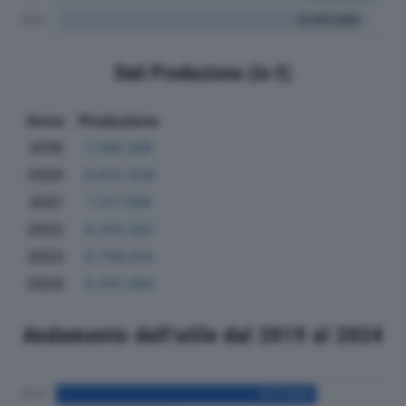
Dati Produzione (in €)
Anno
Produzione
2019
7.296.286
2020
6.832.039
2021
7.211.598
2022
8.202.601
2023
8.756.914
2024
8.415.384
Andamento dell'utile dal 2019 al 2024