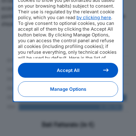
Di seguito l'andamento dei principali indicatori
cookies to show you personalized ads based
on your browsing habits) subject to consent.
economici di PULISYSTEM SRLdal 2019 al 2024, con
Their use is regulated by the relevant cookie
particolare attenzione a fatturato, produzione e utile
policy, which you can read
by clicking here
.
To give consent to optional cookies, you can
d'esercizio.
accept all of them by clicking the Accept All
button below. By clicking Manage Options,
Andamento del fatturato dal 2019
you can access the control panel and refuse
al 2024
all cookies (including profiling cookies); if
you refuse everything, only technical cookies
will be used by default. Here is the list of
providers
. Cookie consent will be stored and
applied also to the other websites of
Accept All
Editoriale Nazionale and their subdomains. By
expressing your choice on this site, you will
therefore not be asked again on other
Manage Options
Editoriale Nazionale websites that use the
same consent management platform (CMP).
You can still modify or withdraw your choice
at any time through the “Privacy Settings”
section.
Dati Fatturato (in €)