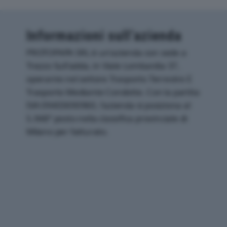
Informazioni sull’azienda
PROTOPAPA SRL è un'azienda con sede a
Trezzo Sull'adda, in Viale Lombardia 37,
operante nel settore Trasporto Terrestre E
Trasporto Mediante Condotte. Con la partita
IVA 09403690960, l'azienda si posiziona al
5.948° posto nella classifica provinciale di
Milano per fatturato.