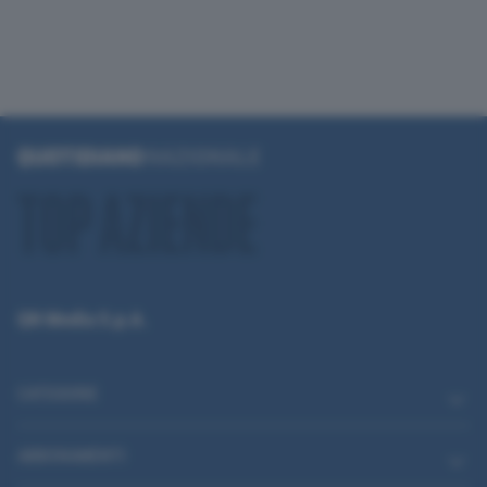
QN Media S.p.A.
CATEGORIE
ABBONAMENTI