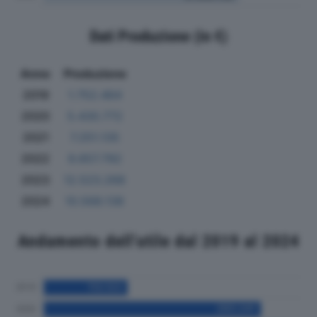
Dati Produzione (in €)
Anno
Produzione
2019
1.752.464
2020
5.430.772
2021
7.251.135
2022
9.657.792
2023
12.523.268
2024
10.568.138
Andamento dell'utile dal 2019 al 2024