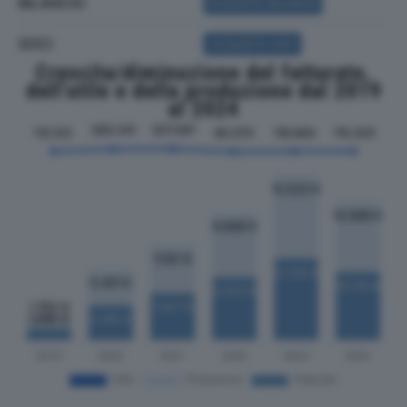
BILANCIO
ACQUISTA BILANCIO
SOCI
ACQUISTA SOCI
Crescita/diminuzione del fatturato,
dell'utile e della produzione dal 2019
al 2024