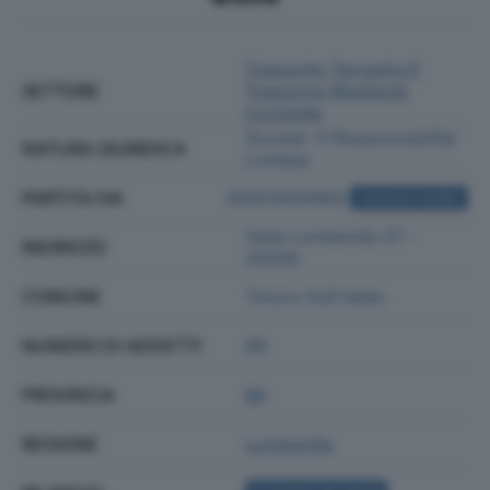
Trasporto Terrestre E
SETTORE
Trasporto Mediante
Condotte
Societa' A Responsabilita'
NATURA GIURIDICA
Limitata
PARTITA IVA
09403690960
ACQUISTA VISURA
Viale Lombardia 37 -
INDIRIZZO
20056
COMUNE
Trezzo Sull'adda
NUMERO DI ADDETTI
89
PROVINCIA
MI
REGIONE
Lombardia