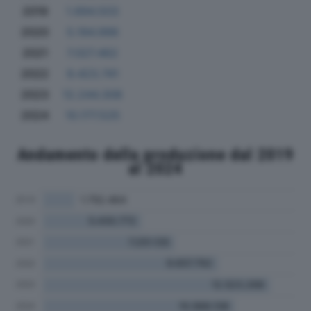
2019
1.694.503
2020
5.194.996
2021
7.027.462
2022
9.423.741
2023
12.244.308
2024
10.177.525
Andamento della produzione dal 2019
al 2024