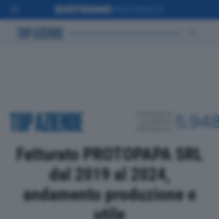
POSIZIONE IN
5.94
CLASSIFICA
PROVINCIALE
Fatturato PROTOPAPA SRL
dal 2019 al 2024,
andamento produzione e
utile