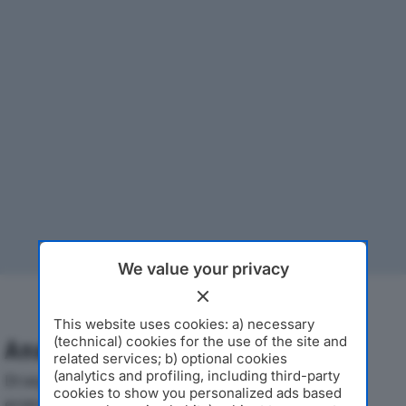
We value your privacy
This website uses cookies: a) necessary
(technical) cookies for the use of the site and
Analisi Economica 2019-2024
related services; b) optional cookies
(analytics and profiling, including third-party
Di seguito l'andamento dei principali indicatori
cookies to show you personalized ads based
economici di PROTOPAPA SRLdal 2019 al 2024, con