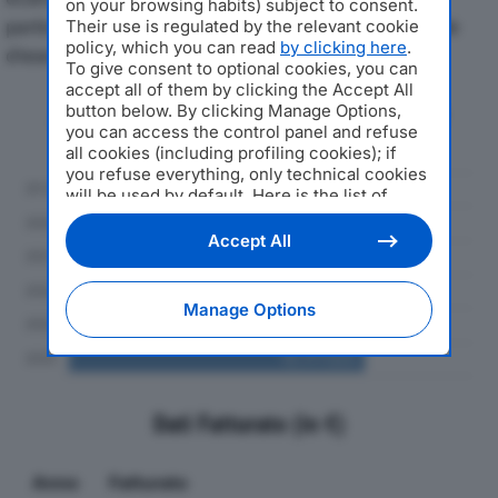
on your browsing habits) subject to consent.
particolare attenzione a fatturato, produzione e utile
Their use is regulated by the relevant cookie
policy, which you can read
by clicking here
.
d'esercizio.
To give consent to optional cookies, you can
accept all of them by clicking the Accept All
button below. By clicking Manage Options,
Andamento del fatturato dal 2019
you can access the control panel and refuse
al 2024
all cookies (including profiling cookies); if
you refuse everything, only technical cookies
will be used by default. Here is the list of
providers
. Cookie consent will be stored and
applied also to the other websites of
Accept All
Editoriale Nazionale and their subdomains. By
expressing your choice on this site, you will
therefore not be asked again on other
Manage Options
Editoriale Nazionale websites that use the
same consent management platform (CMP).
You can still modify or withdraw your choice
at any time through the “Privacy Settings”
section.
Dati Fatturato (in €)
Anno
Fatturato