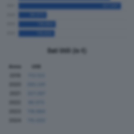
Dati Utili (in €)
Anno
Utili
2019
113.123
2020
293.241
2021
327.297
2022
90.073
2023
118.664
2024
115.020