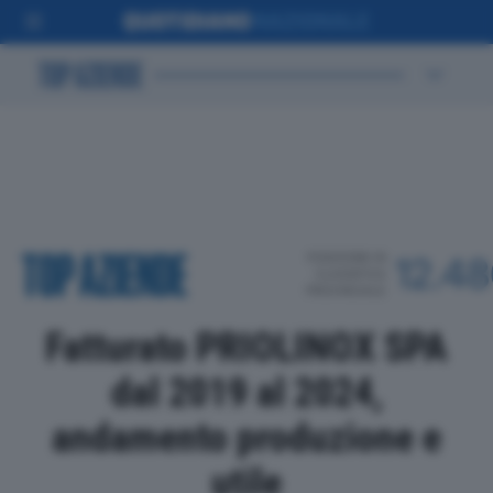
POSIZIONE IN
12.4
CLASSIFICA
PROVINCIALE
Fatturato PRIOLINOX SPA
dal 2019 al 2024,
andamento produzione e
utile