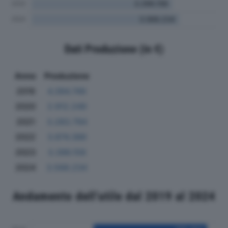
Dati Produzione (in €)
Anno
Produzione
2019
4.394.749
2020
2.912.249
2021
3.283.794
2022
3.874.388
2023
3.396.158
2024
3.568.234
Andamento dell'utile dal 2019 al 2024