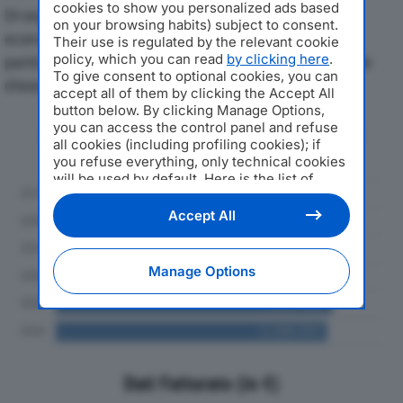
cookies to show you personalized ads based
Di seguito l'andamento dei principali indicatori
on your browsing habits) subject to consent.
economici di PRIOLINOX SPAdal 2019 al 2024, con
Their use is regulated by the relevant cookie
policy, which you can read
by clicking here
.
particolare attenzione a fatturato, produzione e utile
To give consent to optional cookies, you can
d'esercizio.
accept all of them by clicking the Accept All
button below. By clicking Manage Options,
you can access the control panel and refuse
Andamento del fatturato dal 2019
all cookies (including profiling cookies); if
al 2024
you refuse everything, only technical cookies
will be used by default. Here is the list of
providers
. Cookie consent will be stored and
applied also to the other websites of
Accept All
Editoriale Nazionale and their subdomains. By
expressing your choice on this site, you will
therefore not be asked again on other
Manage Options
Editoriale Nazionale websites that use the
same consent management platform (CMP).
You can still modify or withdraw your choice
at any time through the “Privacy Settings”
section.
Dati Fatturato (in €)