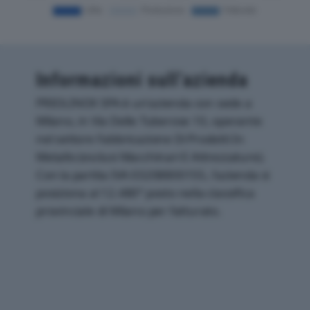
Informazioni sull’azienda
PRIOLINOX SPA è un'azienda con sede a
Milano, in Via Delle Tuberose 10, operante
nel settore Fabbricazione Di Prodotti In
Metallo (esclusi Macchinari E Attrezzature).
Con la partita IVA 03208800155, l'azienda si
posiziona al 12.480° posto nella classifica
provinciale di Milano per fatturato.