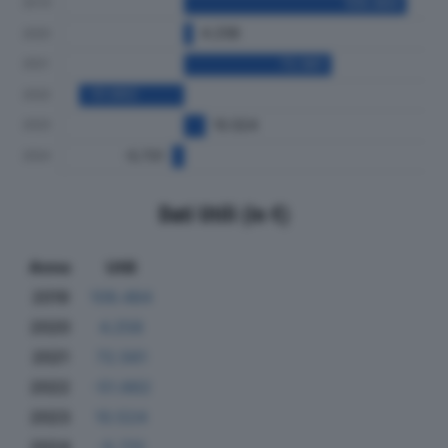
Dati Utili (in €)
Anno
Utili
2019
109.484
2020
4.258
2021
72.561
2022
-51.662
2023
10.524
2024
-5.731