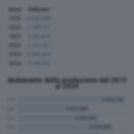
Anno
Fatturato
2019
3.540.908
2020
2.356.717
2021
3.168.674
2022
3.225.417
2023
3.359.443
2024
3.296.910
Andamento della produzione dal 2019
al 2024