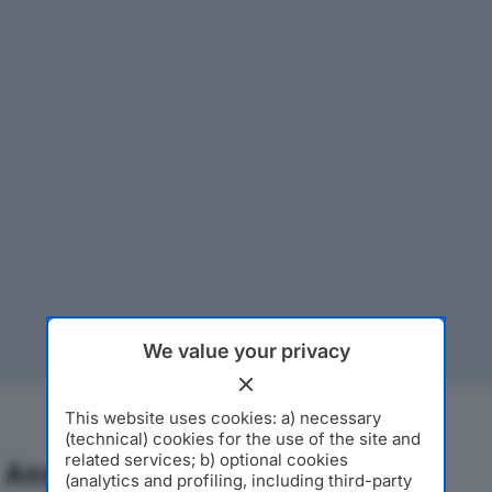
We value your privacy
This website uses cookies: a) necessary
(technical) cookies for the use of the site and
related services; b) optional cookies
Analisi Economica 2019-2024
(analytics and profiling, including third-party