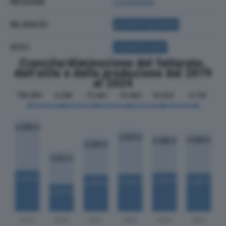
REGIONE
Lombardia
BILANCIO
ACQUISTA BILANCIO
SOCI
ACQUISTA SOCI
Crescita/diminuzione del fatturato,
dell'utile e della produzione dal 2019
al 2024