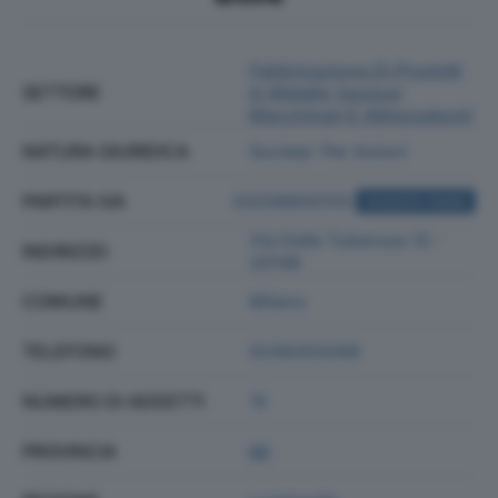
Fabbricazione Di Prodotti
SETTORE
In Metallo (esclusi
Macchinari E Attrezzature)
NATURA GIURIDICA
Societa' Per Azioni
PARTITA IVA
03208800155
ACQUISTA VISURA
Via Delle Tuberose 10 -
INDIRIZZO
20146
COMUNE
Milano
TELEFONO
0248303268
NUMERO DI ADDETTI
15
PROVINCIA
MI