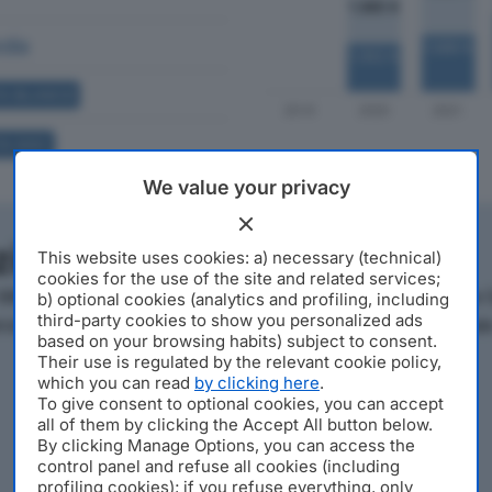
dia
A BILANCIO
A SOCI
We value your privacy
azienda
This website uses cookies: a) necessary (technical)
cookies for the use of the site and related services;
ilano, in Via Giuseppe Marcora 12, operante nel settore Se
b) optional cookies (analytics and profiling, including
third-party cookies to show you personalized ads
da si posiziona al 10.546° posto nella classifica provincial
based on your browsing habits) subject to consent.
Their use is regulated by the relevant cookie policy,
which you can read
by clicking here
.
To give consent to optional cookies, you can accept
all of them by clicking the Accept All button below.
By clicking Manage Options, you can access the
control panel and refuse all cookies (including
profiling cookies); if you refuse everything, only