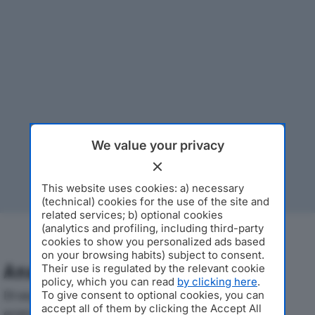
We value your privacy
This website uses cookies: a) necessary
(technical) cookies for the use of the site and
related services; b) optional cookies
(analytics and profiling, including third-party
cookies to show you personalized ads based
on your browsing habits) subject to consent.
Analisi Economica 2019-2024
Their use is regulated by the relevant cookie
policy, which you can read
by clicking here
.
Di seguito l'andamento dei principali indicatori
To give consent to optional cookies, you can
accept all of them by clicking the Accept All
economici di PALAZZO GADDI FLORENCE PROPCO